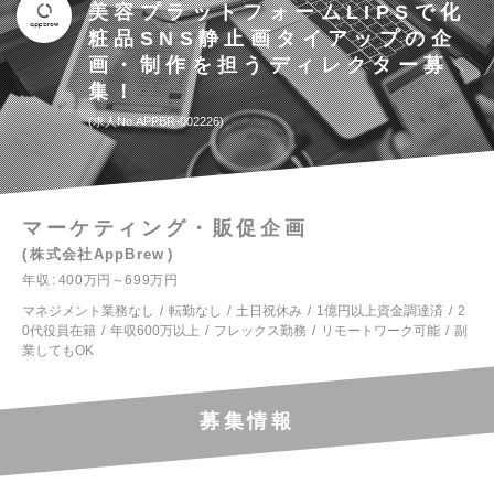
美容プラットフォームLIPSで化
粧品SNS静止画タイアップの企
画・制作を担うディレクター募
集！
求人No.APPBR-002226
マーケティング・販促企画
株式会社AppBrew
年収
400万円～699万円
マネジメント業務なし
転勤なし
土日祝休み
1億円以上資金調達済
2
0代役員在籍
年収600万以上
フレックス勤務
リモートワーク可能
副
業してもOK
募集情報