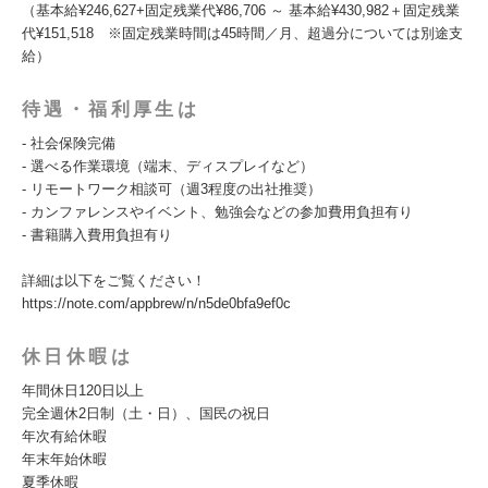
（基本給¥246,627+固定残業代¥86,706 ～ 基本給¥430,982＋固定残業
代¥151,518 ※固定残業時間は45時間／月、超過分については別途支
給）
待遇・福利厚生は
- 社会保険完備
- 選べる作業環境（端末、ディスプレイなど）
- リモートワーク相談可（週3程度の出社推奨）
- カンファレンスやイベント、勉強会などの参加費用負担有り
- 書籍購入費用負担有り
詳細は以下をご覧ください！
https://note.com/appbrew/n/n5de0bfa9ef0c
休日休暇は
年間休日120日以上
完全週休2日制（土・日）、国民の祝日
年次有給休暇
年末年始休暇
夏季休暇