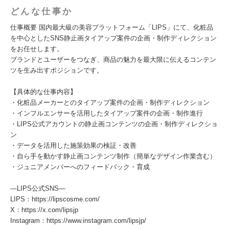
どんな仕事か
仕事概要 国内最大級の美容プラットフォーム「LIPS」にて、化粧品
を中心としたSNS静止画タイアップ案件の企画・制作ディレクション
をお任せします。
ブランドとユーザーをつなぎ、商品の魅力を最大限に伝えるコンテン
ツを生み出すポジションです。
【具体的な仕事内容】
・化粧品メーカーとのタイアップ案件の企画・制作ディレクション
・インフルエンサーを活用したタイアップ案件の企画・制作進行
・LIPS公式アカウントの静止画コンテンツの企画・制作ディレクショ
ン
・データを活用した施策効果の検証・改善
・自ら手を動かす静止画コンテンツ制作（簡単なデザイン作業含む）
・ジュニアメンバーへのフィードバック・育成
―LIPS公式SNS―
LIPS：https://lipscosme.com/
X：https://x.com/lipsjp
Instagram：https://www.instagram.com/lipsjp/