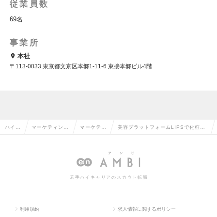
従業員数
69名
事業所
本社
〒113-0033 東京都文京区本郷1-11-6 東接本郷ビル4階
ハイク
マーケティン
マーケティ
美容プラットフォームLIPSで化粧品
ラス求
グ・販促企画・
ング・販促
SNS静止画タイアップの企画・制作
人TO
商品開発系の転
企画の転職
を担うディレクター募集！の求人情
P
職
報
若手ハイキャリアのスカウト転職
利用規約
求人情報に関するポリシー