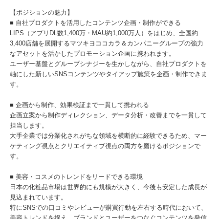
【ポジションの魅力】
■ 自社プロダクトを活用したコンテンツ企画・制作ができる
LIPS（アプリDL数1,400万・MAU約1,000万人）をはじめ、全国約
3,400店舗を展開するマツキヨココカラ＆カンパニーグループの強力
なアセットを活かしたプロモーション企画に携われます。
ユーザー基盤とグループシナジーを生かしながら、自社プロダクトを
軸にした新しいSNSコンテンツやタイアップ施策を企画・制作できま
す。
■ 企画から制作、効果検証まで一貫して携われる
企画立案から制作ディレクション、データ分析・改善までを一貫して
担当します。
大手企業では分業化されがちな領域を横断的に経験できるため、マー
ケティング視点とクリエイティブ視点の両方を磨けるポジションで
す。
■ 美容・コスメのトレンドをリードできる環境
日本の化粧品市場は世界的にも規模が大きく、今後も安定した成長が
見込まれています。
特にSNSでの口コミやレビューが購買行動を左右する時代において、
美容トレンドを捉え、ブランドとユーザーをつなぐコンテンツを発信