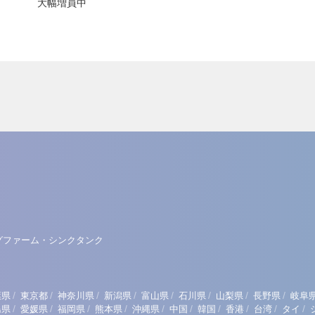
大幅増員中
グファーム・シンクタンク
/
/
/
/
/
/
/
/
葉県
東京都
神奈川県
新潟県
富山県
石川県
山梨県
長野県
岐阜
/
/
/
/
/
/
/
/
/
/
島県
愛媛県
福岡県
熊本県
沖縄県
中国
韓国
香港
台湾
タイ