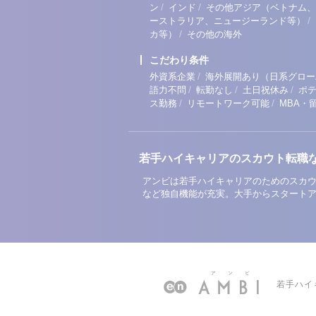
/
/
ン
インド
その他アジア（ベトナム、
/
ーストラリア、ニュージーランド等）
/
カ等）
その他の海外
こだわり条件
/
外資系企業
海外展開あり（日系グロー
/
/
/
語力不問
転勤なし
土日祝休み
ポ
/
/
ス勤務
リモートワーク可能
MBA・
若手ハイキャリアのスカウト転職
アンビは若手ハイキャリアのためのスカウ
など独自機能が充実。大手からスタート
若手ハイ