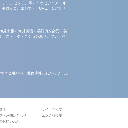
/
ル、アルゼンチン等）
オセアニア（オ
（モロッコ、エジプト、UAE、南アフリ
/
/
/
海外出張
海外折衝
英語力が必要
英
/
/
度
ストックオプションあり
フレック
定できる機能や、職務適性がわかるツール
環境
サイトマップ
プ・お問い合わせ
エン会社概要
のお問い合わせ