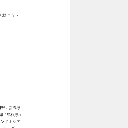
人材につい
川県 / 新潟県
県 / 島根県 /
/ インドネシア