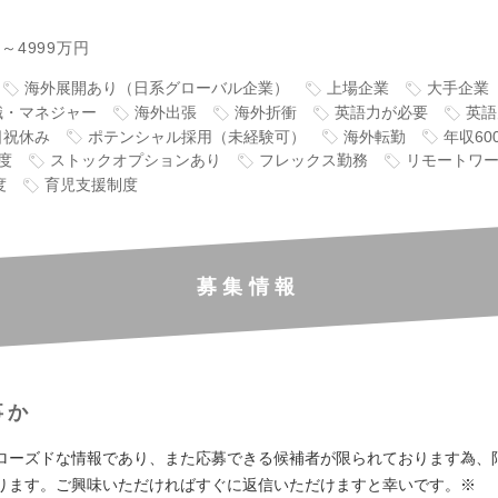
円～4999万円
海外展開あり（日系グローバル企業）
上場企業
大手企業
職・マネジャー
海外出張
海外折衝
英語力が必要
英語
日祝休み
ポテンシャル採用（未経験可）
海外転勤
年収60
度
ストックオプションあり
フレックス勤務
リモートワ
度
育児支援制度
募集情報
事か
ローズドな情報であり、また応募できる候補者が限られております為、
ります。ご興味いただければすぐに返信いただけますと幸いです。※