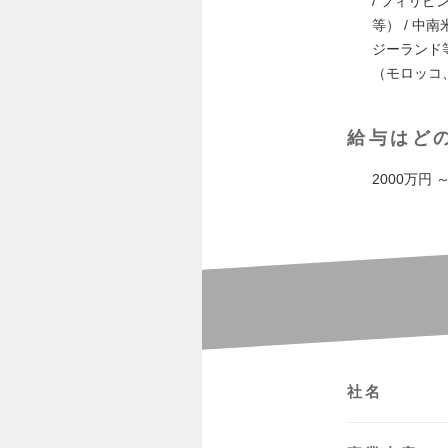
/ フィリピ
等） / 
ジーランド
（モロッコ、
給与はど
2000万円 
社名