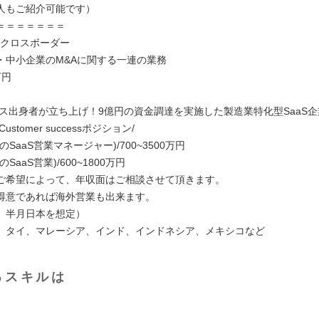
人もご紹介可能です）
＝＝＝＝＝＝＝
仲介クロスボーダー
・中小企業のM&Aに関する一連の業務
万円
エンス出身者が立ち上げ！9億円の資金調達を実施した製造業特化型SaaS企
es/Customer successポジション/
SaaS営業マネージャー)/700~3500万円
SaaS営業)/600~1800万円
ご希望によって、年収面はご相談させて頂きます。
得意であれば海外営業も出来ます。
、半月日本を想定）
、タイ、マレーシア、インド、インドネシア、メキシコなど
るスキルは