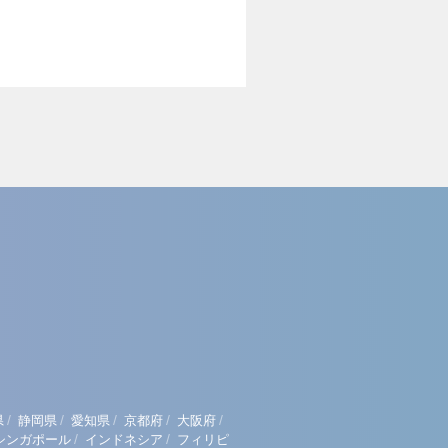
/
/
/
/
/
県
静岡県
愛知県
京都府
大阪府
/
/
シンガポール
インドネシア
フィリピ