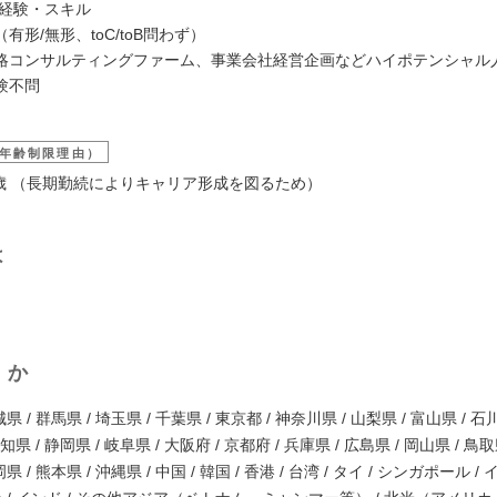
/経験・スキル
有形/無形、toC/toB問わず）
略コンサルティングファーム、事業会社経営企画などハイポテンシャル
験不問
年齢制限理由）
39歳 （長期勤続によりキャリア形成を図るため）
は
くか
県 / 群馬県 / 埼玉県 / 千葉県 / 東京都 / 神奈川県 / 山梨県 / 富山県 / 石
愛知県 / 静岡県 / 岐阜県 / 大阪府 / 京都府 / 兵庫県 / 広島県 / 岡山県 / 鳥取
県 / 熊本県 / 沖縄県 / 中国 / 韓国 / 香港 / 台湾 / タイ / シンガポール 