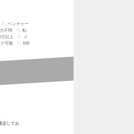
ベンチャー
力不問
転
0万以上
イ
ーク可能
MB
限定してお