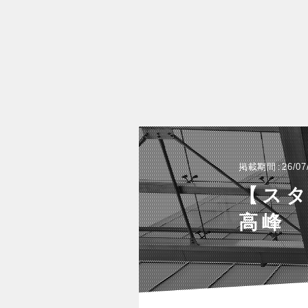
掲載期間
26/07
【ス
高峰