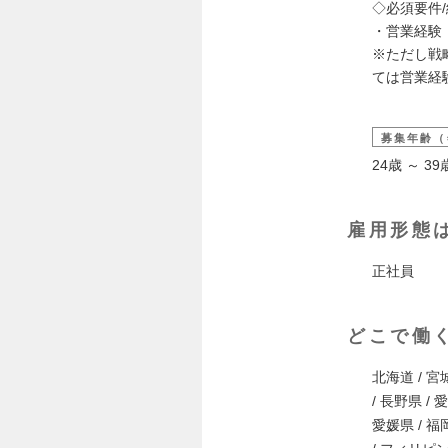
◇必須要件
・営業経験（
※ただし戦
ては営業経
募集年齢（
24歳 ～ 
雇用形態
正社員
どこで働
北海道 / 宮城
/ 長野県 / 
愛媛県 / 福岡