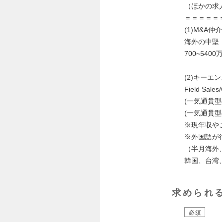
（ほかの求
＝＝＝＝＝
(1)M&A
海外の中堅
700~5400
(2)キー
Field Sal
(一気通貫型の
(一気通貫型の
※現年収や
※外国語が
（半月海外
韓国、台湾
求められ
必須