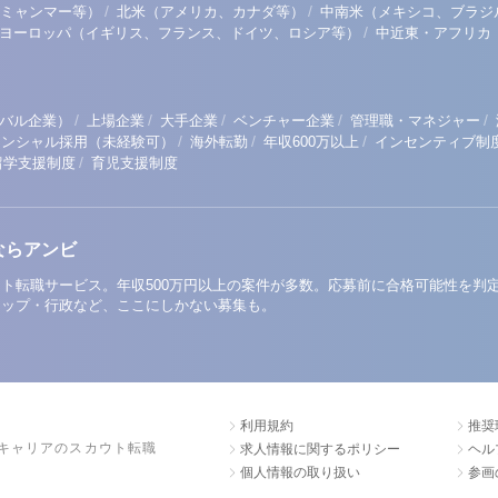
/
/
ミャンマー等）
北米（アメリカ、カナダ等）
中南米（メキシコ、ブラジ
/
ヨーロッパ（イギリス、フランス、ドイツ、ロシア等）
中近東・アフリカ
/
/
/
/
/
バル企業）
上場企業
大手企業
ベンチャー企業
管理職・マネジャー
/
/
/
テンシャル採用（未経験可）
海外転勤
年収600万以上
インセンティブ制
/
留学支援制度
育児支援制度
ならアンビ
ト転職サービス。年収500万円以上の案件が多数。応募前に合格可能性を判
アップ・行政など、ここにしかない募集も。
利用規約
推奨
キャリアのスカウト転職
求人情報に関するポリシー
ヘル
個人情報の取り扱い
参画