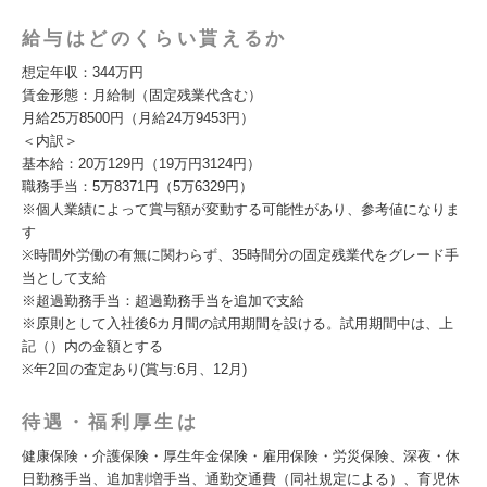
給与はどのくらい貰えるか
想定年収：344万円
賃金形態：月給制（固定残業代含む）
月給25万8500円（月給24万9453円）
＜内訳＞
基本給：20万129円（19万円3124円）
職務手当：5万8371円（5万6329円）
※個人業績によって賞与額が変動する可能性があり、参考値になりま
す
※時間外労働の有無に関わらず、35時間分の固定残業代をグレード手
当として支給
※超過勤務手当：超過勤務手当を追加で支給
※原則として入社後6カ月間の試用期間を設ける。試用期間中は、上
記（）内の金額とする
※年2回の査定あり(賞与:6月、12月)
待遇・福利厚生は
健康保険・介護保険・厚生年金保険・雇用保険・労災保険、深夜・休
日勤務手当、追加割増手当、通勤交通費（同社規定による）、育児休