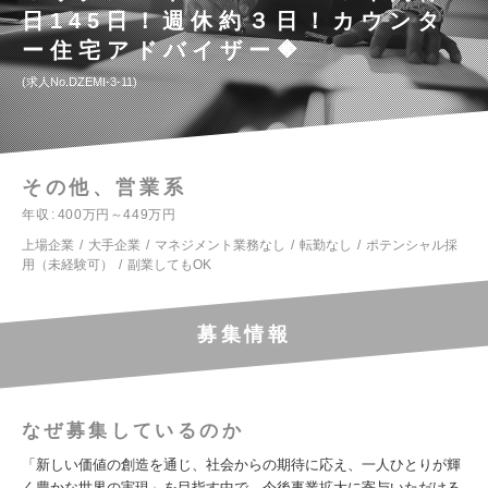
日145日！週休約３日！カウンタ
ー住宅アドバイザー🔶
求人No.DZEMI-3-11
その他、営業系
年収
400万円～449万円
上場企業
大手企業
マネジメント業務なし
転勤なし
ポテンシャル採
用（未経験可）
副業してもOK
募集情報
なぜ募集しているのか
「新しい価値の創造を通じ、社会からの期待に応え、一人ひとりが輝
く豊かな世界の実現」を目指す中で、今後事業拡大に寄与いただける