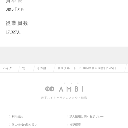
資本金
3億5千万円
従業員数
17,327人
ハイクラ
営業
その他、
🟢リクルート SUUMO🟢年間休日145日！
ス求人T
系の
営業系の
週休約３日！カウンター住宅アドバイザー🔶
OP
転職
転職
の求人情報
若手ハイキャリアのスカウト転職
利用規約
求人情報に関するポリシー
個人情報の取り扱い
推奨環境