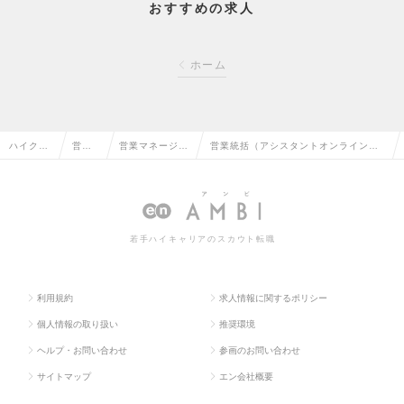
おすすめの求人
ホーム
ハイクラ
営業
営業マネージャ
営業統括（アシスタントオンライン）
ス求人T
系の
ー・管理職の転
法人向けサブスク事業のグロースの求
OP
転職
職
人情報
若手ハイキャリアのスカウト転職
利用規約
求人情報に関するポリシー
個人情報の取り扱い
推奨環境
ヘルプ・お問い合わせ
参画のお問い合わせ
サイトマップ
エン会社概要