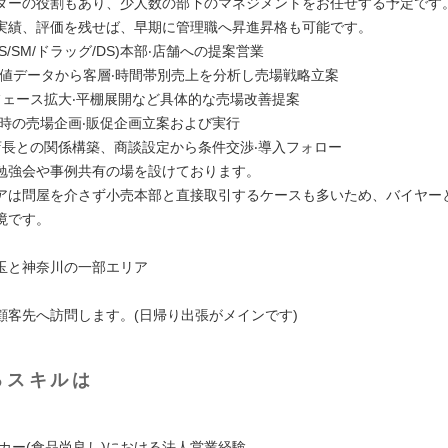
ダーの役割もあり、少人数の部下のマネジメントをお任せする予定です
実績、評価を残せば、早期に管理職へ昇進昇格も可能です。
MS/SM/ドラッグ/DS)本部‧店舗への提案営業
の数値データから客層‧時間帯別売上を分析し売場戦略立案
‧フェース拡大‧平棚展開など具体的な売場改善提案
売時の売場企画‧販促企画立案および実行
‧店⻑との関係構築、商談設定から条件交渉‧導入フォロー
勉強会や事例共有の場を設けております。
アは問屋を介さず小売本部と直接取引するケースも多いため、バイヤー
境です。
玉と神奈川の一部エリア
顧客先へ訪問します。(日帰り出張がメインです)
るスキルは
ーカー(食品尚良し)における法人営業経験