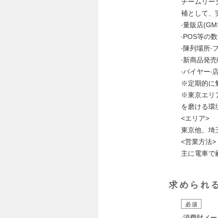
チームリー
補として、
‧量販店(G
‧POS等
‧陳列場所
‧新商品発
‧バイヤー
※定期的に
※東京エリ
を磨ける環
<エリア>
東京他、埼
<営業方法>
主に電車で
求められ
必須
‧消費財メ