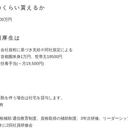
のくらい貰えるか
00万円
利厚生は
有 会社規程に基づき支給※同社規定による
 首都圏単身1万円、世帯主18500円
扶養手当(～月19,500円)
 転勤を伴う場合は社宅を貸与します。
有
資格補助:通信教育制度、資格取得の補助制度、3年次研修、リーダーシッ
年に2回社員研修会