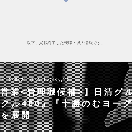
以下、掲載終了した転職・求人情報です。
/07～26/05/20
求人No.KZQIB-yy112
営業<管理職候補>】日清グル
クル400』『十勝のむヨー
等を展開