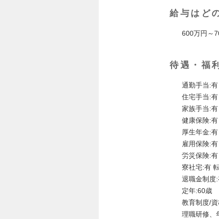
給与はど
600万円～7
待遇・福
通勤手当:
住宅手当:有
家族手当:有 
健康保険:有
厚生年金:有
雇用保険:有
労災保険:有
寮社宅:有
退職金制度:
定年:60歳
教育制度/
理職研修、