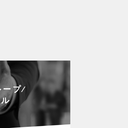
ープ∕
グル