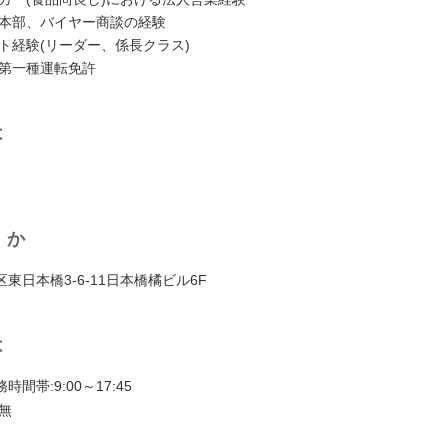
の本部、バイヤー商談の経験
ト経験(リーダー、係⻑クラス)
車第一種運転免許
は
くか
東日本橋3-6-11日本橋橘ビル6F
は
間帯:9:00～17:45
無