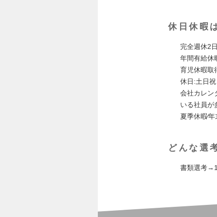
休日休暇
完全週休2日
年間有給休暇
育児休暇取
休日:土日祝
会社カレン
いる社員が
夏季休暇∕
どんな選
書類選考→