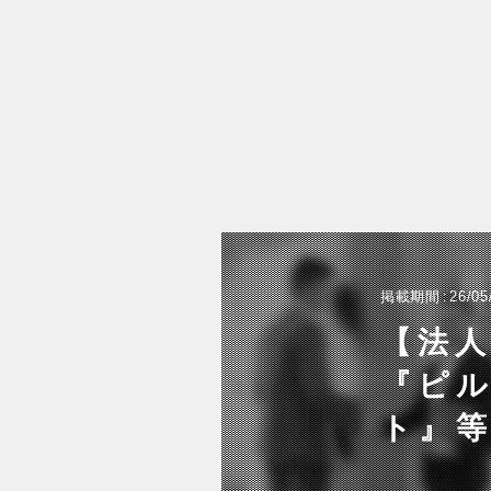
掲載期間
26/05
【法人
『ピル
ト』