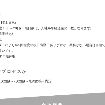
は
制(土日祝)
:10日～20日(下限日数は、入社半年経過後の日数となります)
得実績あり
日
ダーにより年5回程度の祝日出勤日ありますが、業務がない場合は有給
多いです。
年末年始休暇
考プロセスか
1次面接→2次面接→最終面接→内定
会社概要