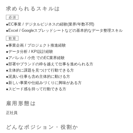
求められるスキルは
必須
●EC事業 / デジタルビジネスの経験(業界/年数不問)
●Excel / Googleスプレッドシートなどの基本的なデータ整理スキル
歓迎
●事業企画 / プロジェクト推進経験
●データ分析 / KPI設計経験
●アパレル / 小売 でのEC業界経験
●部署やブランドの枠を越えて仕事を進められる方
●主体的に課題を見つけて行動できる方
●泥臭い仕事も含め主体的に動ける方
●新しい事業や仕組みづくりに興味がある方
●スピード感を持って行動できる方
雇用形態は
正社員
どんなポジション・役割か