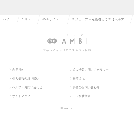
ハイク
クリエイ
Webサイト運
※ジュニア～経験者まで※【大手アパ
ラス求
ティブ系
営・コンテンツ
レル】新規部署 EC事業企画・新規事
人TOP
の転職
企画の転職
業推進候補の求人情報
若手ハイキャリアのスカウト転職
利用規約
求人情報に関するポリシー
個人情報の取り扱い
推奨環境
ヘルプ・お問い合わせ
参画のお問い合わせ
サイトマップ
エン会社概要
©
en Inc.