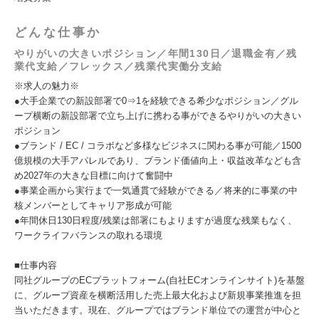
どんな仕事か
やりがいの大きいポジション／年間130日／退職金有／残
業代支給／フレックス／残業代実働分支給
※求人の魅力※
●大手企業での新設部署で0⇒1を経験できる希少なポジション／グル
ープ横断の新設部署で立ち上げに携わる事ができるやりがいの大きい
ポジション
●ブランド / EC / コラボなど多様なビジネスに関わる事が可能／1500
億規模の大手アパレルであり、ブランド価値向上・収益改革なども含
め2027年の大きな目標に向けて奮闘中
●事業企画から実行まで一気通貫で経験ができる／将来的に事業の中
核メンバーとしてキャリア形成が可能
●年間休日130日程度/残業は部署にもよりますが過度な残業もなく、
ワークライフバランスの取れる環境
■仕事内容
同社グループのECプラットフォーム(自社ECオンラインサイト)を基盤
に、グループ資産を横断活用した売上最大化および新規事業推進を担
当いただきます。現在、グループではブランド単位での運営が中心と