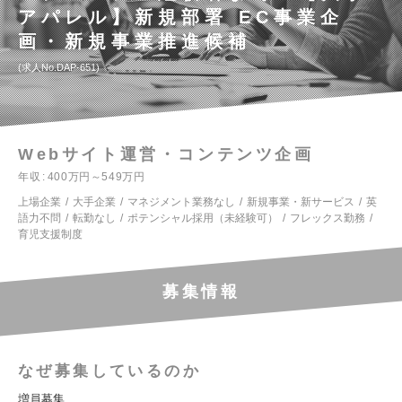
アパレル】新規部署 EC事業企
画・新規事業推進候補
求人No.DAP-651
Webサイト運営・コンテンツ企画
年収
400万円～549万円
上場企業
大手企業
マネジメント業務なし
新規事業・新サービス
英
語力不問
転勤なし
ポテンシャル採用（未経験可）
フレックス勤務
育児支援制度
募集情報
なぜ募集しているのか
増員募集