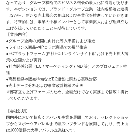
なっており、グループ横断でのビジネス機会の最大化に課題がありま
す。本ポジションでは、ブランド・グループ企業・社内各部署と連携
しながら、新たな売上機会の創出および事業化を推進していただきま
す。将来的には、事業の中核メンバーとして事業拡大および組織立ち
上げを担っていただくことを期待しています。
【業務内容】
●グループ企業の展開に向けた導入準備および推進
●ライセンス商品やIPコラボ商品での展開推進
●ECプラットフォーム(自社ECオンラインサイト)における売上拡大施
策の企画および実行
●社内関係部署（EC / マーケティング / MD 等）とのプロジェクト推
進
●商品登録や販売準備などEC運営に関わる実務対応
●売上データ分析および事業改善施策の企画
※部署立ち上げフェーズのため、企画だけでなく実務まで幅広く携わ
っていただきます。
【会社説明】
国内外において幅広くアパレル事業を展開しており、セレクトショッ
プからスポーツアパレルまで幅広いブランドを展開しており、売上面
は1000億超の大手アパレル企業様です。