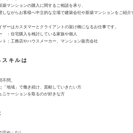
新築マンションの購入に関するご相談を承り、
理しながらお客様へ中立的な立場で建築会社や新築マンションをご紹介
イザーはカスタマーとクライアントの架け橋になるお仕事です。
ー ：住宅購入を検討している家族や個人
ント：工務店やハウスメーカー、マンション販売会社
るスキルは
切不問。
た「地域」で働き続け、貢献していきたい方
ュニケーションを取るのが好きな方
は
の定め：なし