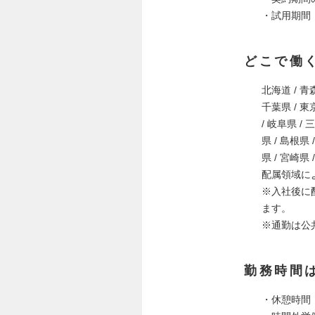
・試用期間
どこで働
北海道 / 青森
千葉県 / 東京
/ 岐阜県 / 
県 / 島根県 
県 / 宮崎県 
配属領域に
※入社後に
ます。
※通勤は公
勤務時間
・休憩時間：