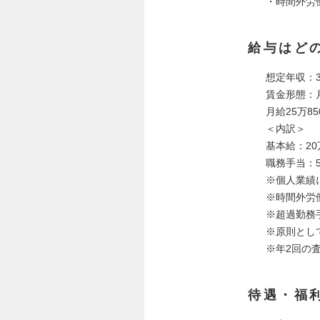
・時間外労
給与はど
想定年収：3
賃金形態：
月給25万85
＜内訳＞
基本給：20
職務手当：5
※個人業績
※時間外労
※超過勤務
※原則とし
※年2回の査
待遇・福