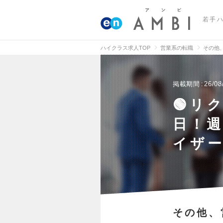
若手
ハイクラス求人TOP
営業系の転職
その他
掲載期間
26/08
🟢リ
日！
イザー
その他、