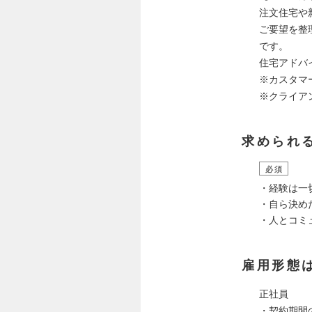
注文住宅や
ご要望を整
です。
住宅アドバ
※カスタマ
※クライア
求められ
必須
・経験は一
・自ら決め
・人とコミ
雇用形態
正社員
・契約期間