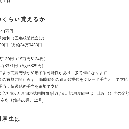
働：有
のくらい貰えるか
44万円
月給制（固定残業代含む）
00円（月給24万9453円）
万129円（19万円3124円）
万8371円（5万6329円）
によって賞与額が変動する可能性があり、参考値になります
働の有無に関わらず、35時間分の固定残業代をグレード手当として支給
手当：超過勤務手当を追加で支給
て入社後6カ月間の試用期間を設ける。試用期間中は、上記（）内の金
定あり(賞与:6月、12月)
利厚生は