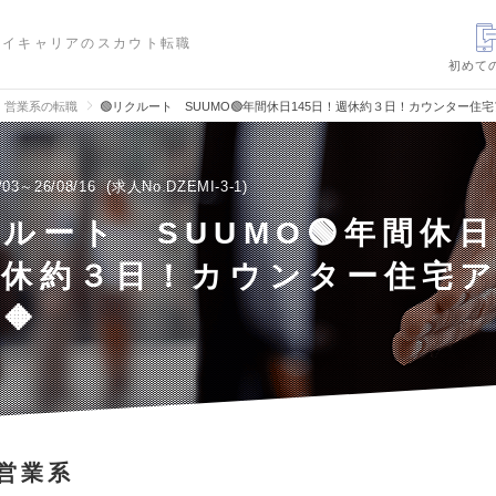
ハイキャリアのスカウト転職
初めて
、営業系の転職
🟢リクルート SUUMO🟢年間休日145日！週休約３日！カウンター住
/03～26/08/16
求人No.DZEMI-3-1
クルート SUUMO🟢年間休日
週休約３日！カウンター住宅
🔶
営業系