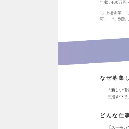
年収
400万円
上場企業
可）
副業し
なぜ募集
「新しい価
目指す中で
どんな仕
【スーモカ