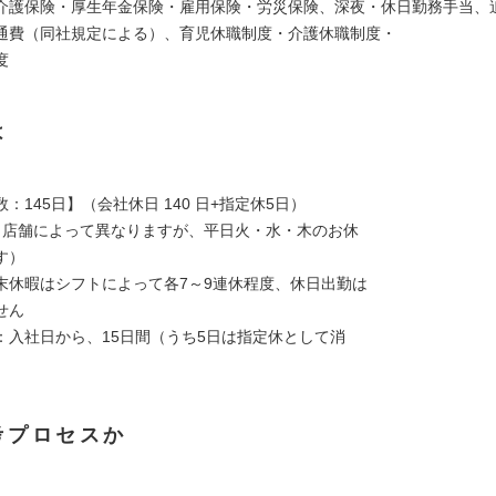
介護保険・厚生年金保険・雇用保険・労災保険、深夜・休日勤務手当、
通費（同社規定による）、育児休職制度・介護休職制度・
度
は
：145日】（会社休日 140 日+指定休5日）
（店舗によって異なりますが、平日火・水・木のお休
す）
末休暇はシフトによって各7～9連休程度、休日出勤は
せん
：入社日から、15日間（うち5日は指定休として消
考プロセスか