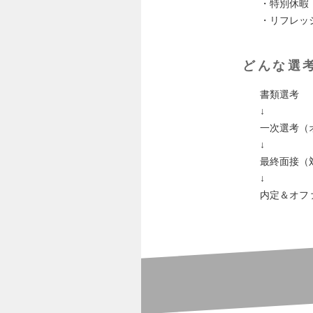
・特別休暇
・リフレッ
どんな選
書類選考
↓
⼀次選考（
↓
最終⾯接（
↓
内定＆オフ