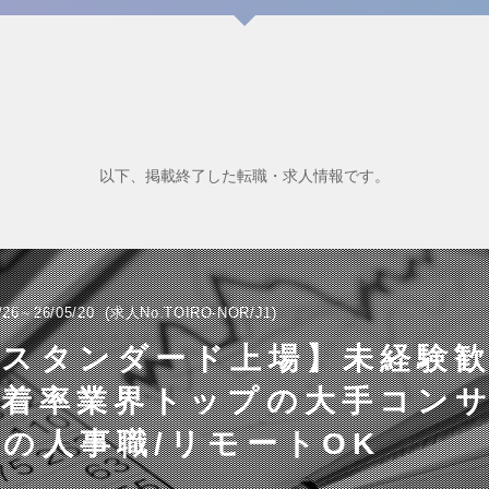
以下、掲載終了した転職・求人情報です。
/26～26/05/20
求人No.TOIRO-NOR/J1
証スタンダード上場】未経験
定着率業界トップの大手コン
の人事職/リモートOK