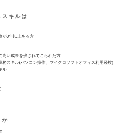
るスキルは
験が3年以上ある方
て高い成果を残されてこられた方
事務スキル(パソコン操作、マイクロソフトオフィス利用経験)
キル
は
くか
区