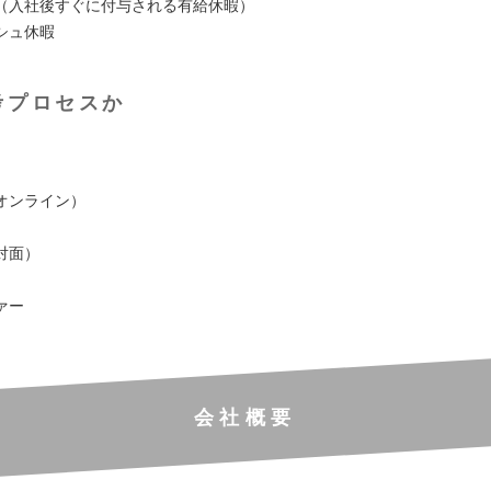
（⼊社後すぐに付与される有給休暇）
シュ休暇
考プロセスか
オンライン）
対⾯）
ァー
会社概要