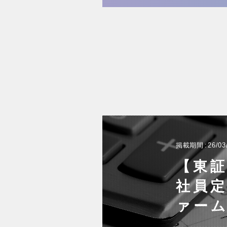
掲載期間
26/03
【東
社員
ァーム