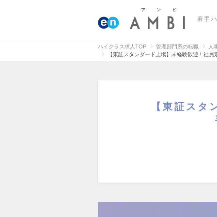
若手
ハイクラス求人TOP
管理部門系の転職
人
【東証スタンダード上場】未経験歓迎！社員定
【東証スタ