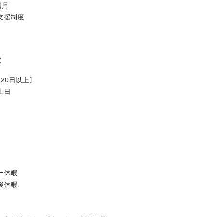
割引
⽀援制度
は
20⽇以上】
⼟⽇
ー休暇
後休暇