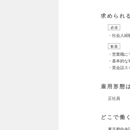
求められ
必須
・社会人経
歓迎
・営業職に
・基本的な
・英会話ス
雇用形態
正社員
どこで働
東京都中央