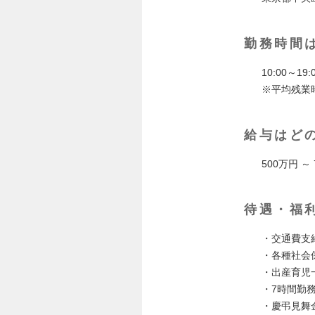
勤務時間
10:00～19
※平均残業
給与はど
500万円 ～
待遇・福
・交通費⽀
・各種社会
・出産育児
・7時間勤
・慶弔⾒舞