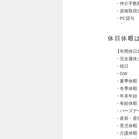
・仲介⼿数
・資格取得
・PC貸与
休日休暇
【年間休⽇1
・完全週休
・祝⽇
・GW
・夏季休暇
・冬季休暇
・年末年始
・有給休暇
・バーズデ
・産前・産
・育児休暇
・介護休暇