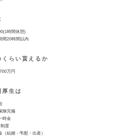
は
:00(1時間休憩)
時間20時間以内
のくらい貰えるか
 700万円
利厚生は
給
保険完備
⼀時⾦
務制度
⾦（結婚・弔慰・出産）