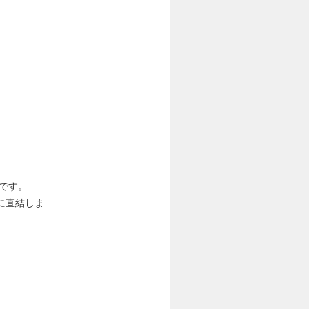
。
です。
に直結しま