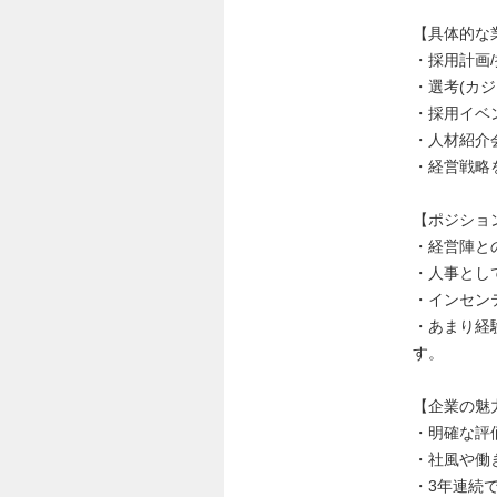
【具体的な
・採用計画
・選考(カジ
・採用イベ
・人材紹介
・経営戦略
【ポジショ
・経営陣と
・人事とし
・インセン
・あまり経
す。
【企業の魅
・明確な評
・社風や働
・3年連続