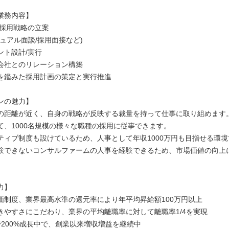
業務内容】
/採用戦略の立案
ュアル面談/採用面接など)
ント設計/実行
会社とのリレーション構築
を鑑みた採用計画の策定と実行推進
ンの魅力】
の距離が近く、自身の戦略が反映する裁量を持って仕事に取り組めます
て、1000名規模の様々な職種の採用に従事できます。
ティブ制度も設けているため、人事として年収1000万円も目指せる環境
験できないコンサルファームの人事を経験できるため、市場価値の向上
力】
価制度、業界最高水準の還元率により年平均昇給額100万円以上
きやすさにこだわり、業界の平均離職率に対して離職率1/4を実現
で200%成長中で、創業以来増収増益を継続中