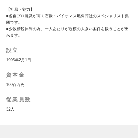
【社風・魅力】
■各自プロ意識が高く石炭・バイオマス燃料商社のスペシャリスト集
団です。
■少数精鋭体制の為、一人あたりが規模の大きい案件を扱うことが出
来ます。
設立
1996年2月1日
資本金
100百万円
従業員数
32人