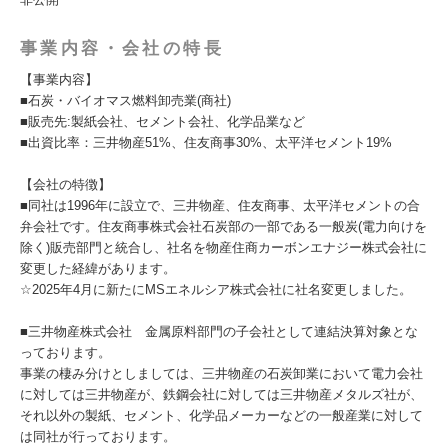
事業内容・会社の特長
【事業内容】
■石炭・バイオマス燃料卸売業(商社)
■販売先:製紙会社、セメント会社、化学品業など
■出資比率：三井物産51%、住友商事30%、太平洋セメント19%
【会社の特徴】
■同社は1996年に設立で、三井物産、住友商事、太平洋セメントの合
弁会社です。住友商事株式会社石炭部の一部である一般炭(電力向けを
除く)販売部門と統合し、社名を物産住商カーボンエナジー株式会社に
変更した経緯があります。
☆2025年4月に新たにMSエネルシア株式会社に社名変更しました。
■三井物産株式会社 金属原料部門の子会社として連結決算対象とな
っております。
事業の棲み分けとしましては、三井物産の石炭卸業において電力会社
に対しては三井物産が、鉄鋼会社に対しては三井物産メタルズ社が、
それ以外の製紙、セメント、化学品メーカーなどの一般産業に対して
は同社が行っております。