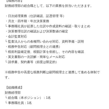
【職務内容】
財務経理部の総合職として、以下の業務を担当いただきます。
・日次経理業務（仕訳確認、証憑管理 等）
・月次・四半期・年次決算業務
└ 事務職社員が起票した仕訳や作成資料の確認・取りまとめ
・決算整理仕訳の確認および決算数値の確定
・会計監査対応
└ 監査法人からの各種問い合わせ対応、資料準備・説明
・税務申告対応（顧問税理士との連携）
└ 税前利益確定後、税額計算を依頼し、その内容を確認
・英文書類の一次読解・簡単なメール対応
└ 請求書、契約書等（頻度は限定的）
※税務申告や高度な税務判断は顧問税理士と連携して進める体制で
す。
【組織構成】
財務経理部
└ 総合職（本ポジション）：1名
└ 事務職社員：1名