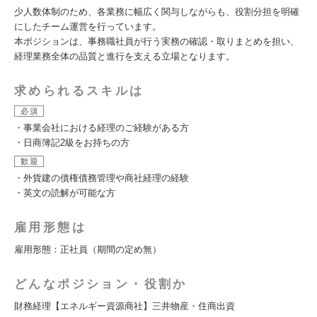
少人数体制のため、各業務に幅広く関与しながらも、役割分担を明確
にしたチーム運営を行っています。
本ポジションは、事務職社員が行う実務の確認・取りまとめを担い、
経理業務全体の品質と進行を支える立場となります。
求められるスキルは
必須
・事業会社における経理のご経験がある方
・日商簿記2級をお持ちの方
歓迎
・外貨建の債権債務管理や商社経理の経験
・英文の読解が可能な方
雇用形態は
雇用形態：正社員（期間の定め無）
どんなポジション・役割か
財務経理【エネルギー資源商社】三井物産・住商出資