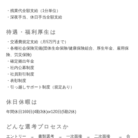
・残業代全額支給（1分単位）
・深夜手当、休日手当全額支給
待遇・福利厚生は
・交通費規定支給（月5万円まで）
・各種社会保険完備(団体生命保険/健康保険組合、厚生年金、雇用保
険、労災保険)
・確定拠出年金
・社内公募制度
・社員割引制度
・表彰制度
・引っ越しサポート制度（規定あり）
休日休暇は
年間休日169日(4勤3休)or120日(5勤2休)
どんな選考プロセスか
エントリー → 書類選考 → 一次面接 → 二次面接 → 合