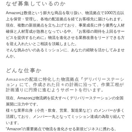
なぜ募集しているのか
Amazonは数億という膨大な商品を取り扱い、物流拠点で1000万点以
上を保管・管理し、各地の配送拠点を経てお客様先に届けられます。
現在、複数の新規拠点を立ち上げており、事業成長に伴う優秀な人材
確保と人材育成が急務となっている中、『お客様の期待を上回るサー
ビスを提供するために』物流を進化させる業務改善をリードできる方
を迎え入れたいとご相談を頂戴しました。
そんな挑みがいのあるミッションに、あなたの経験を活かしてみませ
んか。
どんな仕事か
Amazonの配送に特化した物流拠点『デリバリーステーシ
ョン』にて、作成された日々の計画に沿って、作業工程が
計画通りに円滑に進むようサポートを行います。
現在、Amazonは物流網を拡大すべくデリバリーステーションの全国
展開に注力中です。
様々な業界出身（小売・飲食、営業、製造業など）のメンバーが多く
活躍しており、メンバー一丸となってミッション達成の為取り組んで
います。
“Amazon”の重要拠点で物流を進化させる新規ビジネスに携わる。