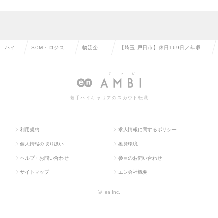
ハイク
SCM・ロジステ
物流企
【埼玉 戸田市】休日169日／年収46
ラス求
ィクス・物流・
画・ロジ
0万円～アマゾンジャパン合同会社☆
人TO
購買・貿易系の
スティク
早期昇給あり✩未経験歓迎！の求人
P
転職
スの転職
情報
若手ハイキャリアのスカウト転職
利用規約
求人情報に関するポリシー
個人情報の取り扱い
推奨環境
ヘルプ・お問い合わせ
参画のお問い合わせ
サイトマップ
エン会社概要
©
en Inc.