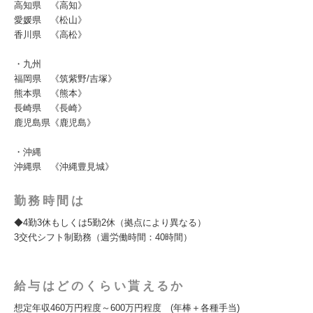
高知県 《高知》
愛媛県 《松山》
香川県 《高松》
・九州
福岡県 《筑紫野/吉塚》
熊本県 《熊本》
長崎県 《長崎》
鹿児島県《鹿児島》
・沖縄
沖縄県 《沖縄豊見城》
勤務時間は
◆4勤3休もしくは5勤2休（拠点により異なる）
3交代シフト制勤務（週労働時間：40時間）
給与はどのくらい貰えるか
想定年収460万円程度～600万円程度 (年棒＋各種手当)