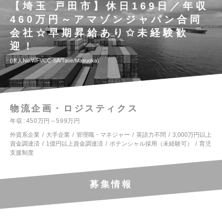
【埼玉 戸田市】休日169日／年収
460万円～アマゾンジャパン合同
会社☆早期昇給あり✩未経験歓
迎！
求人No.WFVCC-SA/Taue/Masuoka
物流企画・ロジスティクス
年収
450万円～599万円
外資系企業
大手企業
管理職・マネジャー
英語力不問
3,000万円以上
資金調達済
1億円以上資金調達済
ポテンシャル採用（未経験可）
育児
支援制度
募集情報