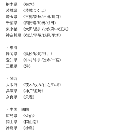
栃木県 《栃木》
茨城県 《茨城つくば》
埼玉県 《三郷/新座/戸田/川口》
千葉県 《四街道/船橋/成田》
東京都 《大田/品川八潮/府中/江東》
神奈川県《都筑/平塚/鶴見/平塚》
・東海
静岡県 《浜松/駿河/袋井》
愛知県 《中村/中川/笠寺/一宮》
三重県 《津》
・関西
大阪府 《茨木/枚方/住之江/堺》
兵庫県 《神戸/尼崎》
奈良県 《天理》
・中国、四国
広島県 《佐伯》
岡山県 《岡山南》
徳島県 《徳島》