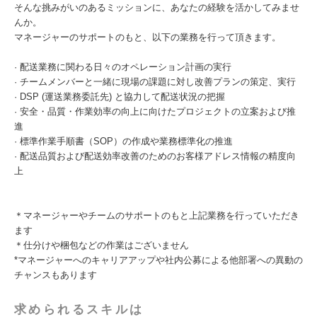
そんな挑みがいのあるミッションに、あなたの経験を活かしてみませ
んか。
マネージャーのサポートのもと、以下の業務を行って頂きます。
· 配送業務に関わる日々のオペレーション計画の実行
· チームメンバーと一緒に現場の課題に対し改善プランの策定、実行
· DSP (運送業務委託先) と協力して配送状況の把握
· 安全・品質・作業効率の向上に向けたプロジェクトの立案および推
進
· 標準作業手順書（SOP）の作成や業務標準化の推進
· 配送品質および配送効率改善のためのお客様アドレス情報の精度向
上
＊マネージャーやチームのサポートのもと上記業務を行っていただき
ます
＊仕分けや梱包などの作業はございません
*マネージャーへのキャリアアップや社内公募による他部署への異動の
チャンスもあります
求められるスキルは