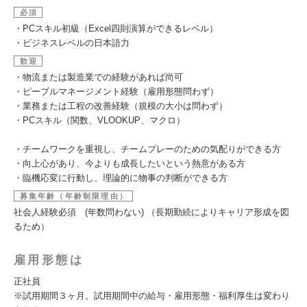
必須
・PCスキル初級（Excel四則演算ができるレベル）
・ビジネスレベルの日本語力
歓迎
・物流または製造業での経験があれば尚可
・ピープルマネージメント経験（雇用形態問わず）
・業務または工程の改善経験（規模の大小は問わず）
・PCスキル（関数、VLOOKUP、マクロ）
・チームワークを重視し、チームプレーのための気配りができる方
・向上心があり、今よりも成長したいという熱意がある方
・臨機応変に行動し、理論的に物事の判断ができる方
募集年齢（年齢制限理由）
社会人経験必須 (年数問わない) （長期勤続によりキャリア形成を図
るため）
雇用形態は
正社員
※試用期間３ヶ月。試用期間中の給与・雇用形態・福利厚生は変わり