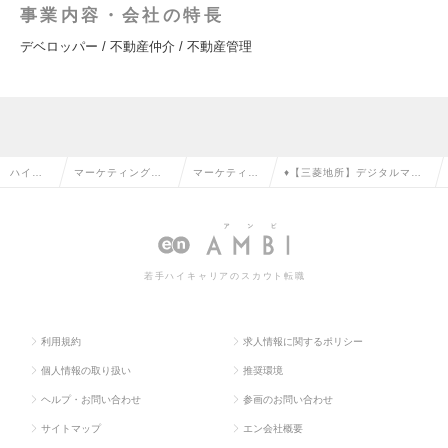
事業内容・会社の特長
デベロッパー / 不動産仲介 / 不動産管理
ハイク
マーケティング・
マーケティン
♦【三菱地所】デジタルマー
ラス求
販促企画・商品開
グ・販促企画
ケティング担当（DX推進
人TOP
発系の転職
の転職
部）の求人情報
若手ハイキャリアのスカウト転職
利用規約
求人情報に関するポリシー
個人情報の取り扱い
推奨環境
ヘルプ・お問い合わせ
参画のお問い合わせ
サイトマップ
エン会社概要