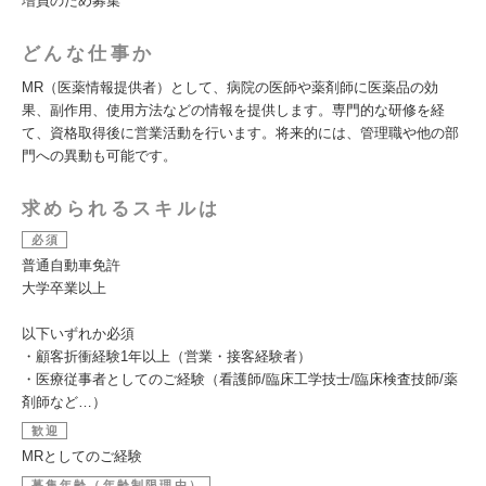
増員のため募集
どんな仕事か
MR（医薬情報提供者）として、病院の医師や薬剤師に医薬品の効
果、副作用、使用方法などの情報を提供します。専門的な研修を経
て、資格取得後に営業活動を行います。将来的には、管理職や他の部
門への異動も可能です。
求められるスキルは
必須
普通自動車免許
大学卒業以上
以下いずれか必須
・顧客折衝経験1年以上（営業・接客経験者）
・医療従事者としてのご経験（看護師/臨床工学技士/臨床検査技師/薬
剤師など…）
歓迎
MRとしてのご経験
募集年齢（年齢制限理由）