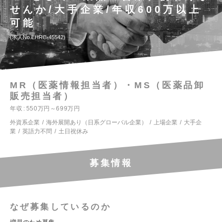
せんか/大手企業/年収600万以上
可能
求人No.EHRC-45542
MR（医薬情報担当者）・MS（医薬品卸
販売担当者）
年収
550万円～699万円
外資系企業
海外展開あり（日系グローバル企業）
上場企業
大手企
業
英語力不問
土日祝休み
募集情報
なぜ募集しているのか