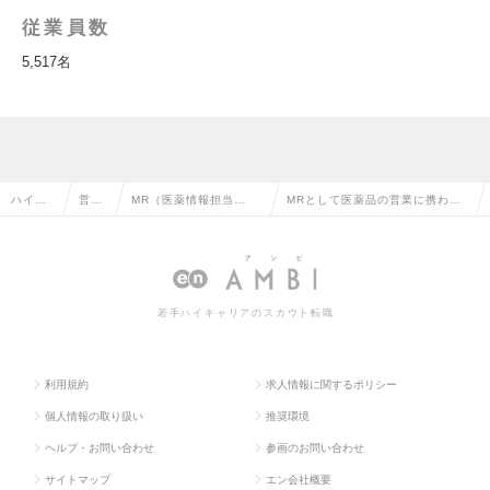
従業員数
5,517名
ハイク
営業
MR（医薬情報担当
MRとして医薬品の営業に携わり
ラス求
系の
者）・MS（医薬品卸販
ませんか/大手企業/年収600万以
人TOP
転職
売担当者）の転職
上可能の求人情報
若手ハイキャリアのスカウト転職
利用規約
求人情報に関するポリシー
個人情報の取り扱い
推奨環境
ヘルプ・お問い合わせ
参画のお問い合わせ
サイトマップ
エン会社概要