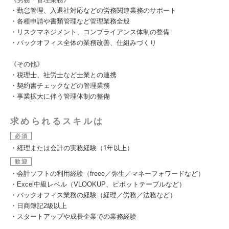
・勤怠管理、入退社対応などの労務関連業務のサポート
・各種申請や書類管理など管理業務全般
・リスクマネジメント、コンプライアンス体制の整備
・バックオフィス全体の業務改善、仕組みづくり
《その他》
・税理士、社労士など士業との連携
・契約書チェックなどの管理業務
・事業拡大に伴う管理体制の整備
求められるスキルは
必須
・経理または会計の実務経験（1年以上）
歓迎
・会計ソフトの利用経験（freee／弥生／マネーフォワードなど）
・Excel中級レベル（VLOOKUP、ピボットテーブルなど）
・バックオフィス業務の経験（経理／労務／法務など）
・日商簿記2級以上
・スタートアップや成長企業での業務経験