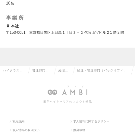
10名
事業所
本社
〒153-0051 東京都目黒区上目黒１丁目３－２ 代官山宝ビル 2 1 階 2 階
ハイクラス求
管理部門系
経理の
経理・管理部門（バックオフィ
人TOP
の転職
転職
ス）の求人情報
若手ハイキャリアのスカウト転職
利用規約
求人情報に関するポリシー
個人情報の取り扱い
推奨環境