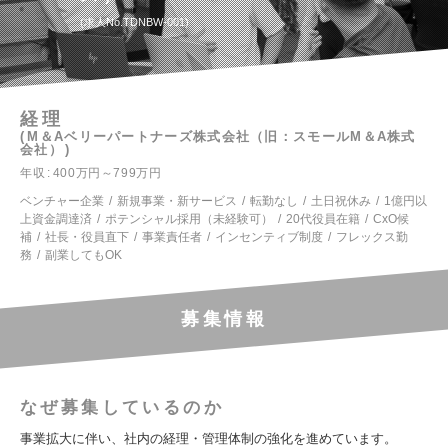
求人No.TDNBW-001
経理
M＆Aベリーパートナーズ株式会社（旧：スモールM＆A株式
会社）
年収
400万円～799万円
ベンチャー企業
新規事業・新サービス
転勤なし
土日祝休み
1億円以
上資金調達済
ポテンシャル採用（未経験可）
20代役員在籍
CxO候
補
社長・役員直下
事業責任者
インセンティブ制度
フレックス勤
務
副業してもOK
募集情報
なぜ募集しているのか
事業拡大に伴い、社内の経理・管理体制の強化を進めています。