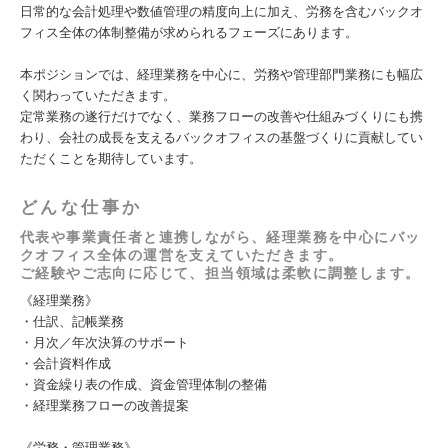
日常的な会計処理や数値管理の精度向上に加え、労務を含むバックオ
フィス全体の体制整備が求められるフェーズにあります。
本ポジションでは、経理業務を中心に、労務や管理部門業務にも幅広
く関わっていただきます。
定常業務の遂行だけでなく、業務フローの改善や仕組みづくりにも携
わり、会社の成長を支えるバックオフィスの基盤づくりに貢献してい
ただくことを期待しています。
どんな仕事か
代表や事業責任者と連携しながら、経理業務を中心にバッ
クオフィス全体の運営を支えていただきます。
ご経験やご志向に応じて、担当領域は柔軟に調整します。
《経理業務》
・仕訳、記帳業務
・月次／年次決算のサポート
・会計資料作成
・資金繰り表の作成、資金管理体制の整備
・経理業務フローの改善提案
《労務・管理業務》