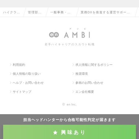
ハイクラス
管理部門
一般事務・営
業務DXを推進する運営サポート
求人TOP
系の転職
業事務の転職
（在宅勤務可）の求人情報
若手ハイキャリアのスカウト転職
利用規約
求人情報に関するポリシー
個人情報の取り扱い
推奨環境
ヘルプ・お問い合わせ
参画のお問い合わせ
サイトマップ
エン会社概要
©
en Inc.
担当ヘッドハンターから
合格可能性判定
が届きます
興味あり