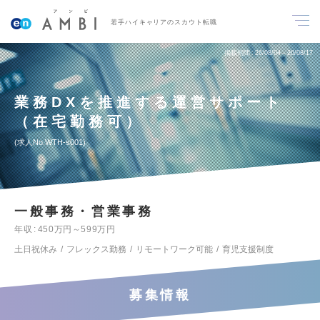
若手ハイキャリアのスカウト転職
掲載期間
26/08/04～26/08/17
業務DXを推進する運営サポート
（在宅勤務可）
求人No.WTH-s001
一般事務・営業事務
年収
450万円～599万円
土日祝休み
フレックス勤務
リモートワーク可能
育児支援制度
募集情報