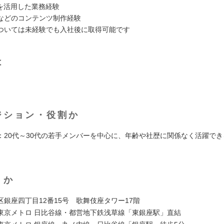
ルを活用した業務経験
などのコンテンツ制作経験
ついては未経験でも入社後に取得可能です
は
ジション・役割か
：20代～30代の若手メンバーを中心に、年齢や社歴に関係なく活躍で
くか
区銀座四丁目12番15号 歌舞伎座タワー17階
東京メトロ 日比谷線・都営地下鉄浅草線「東銀座駅」直結