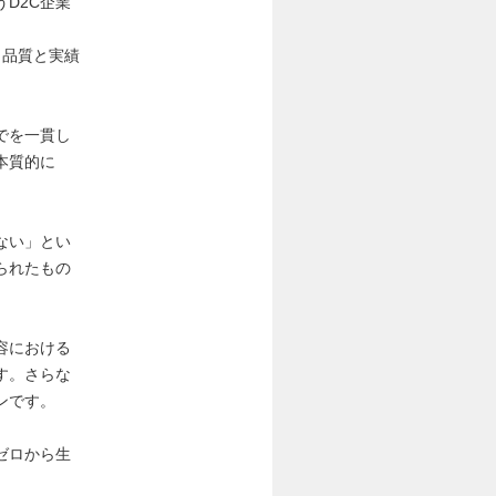
D2C企業
、品質と実績
でを一貫し
本質的に
ない」とい
られたもの
容における
す。さらな
ンです。
ゼロから生