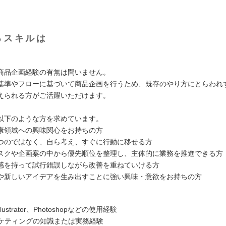
るスキルは
商品企画経験の有無は問いません。
基準やフローに基づいて商品企画を行うため、既存のやり方にとらわれ
えられる方がご活躍いただけます。
以下のような方を求めています。
康領域への興味関心をお持ちの方
つのではなく、自ら考え、すぐに行動に移せる方
スクや企画案の中から優先順位を整理し、主体的に業務を推進できる方
感を持って試行錯誤しながら改善を重ねていける方
や新しいアイデアを生み出すことに強い興味・意欲をお持ちの方
llustrator、Photoshopなどの使用経験
ーケティングの知識または実務経験