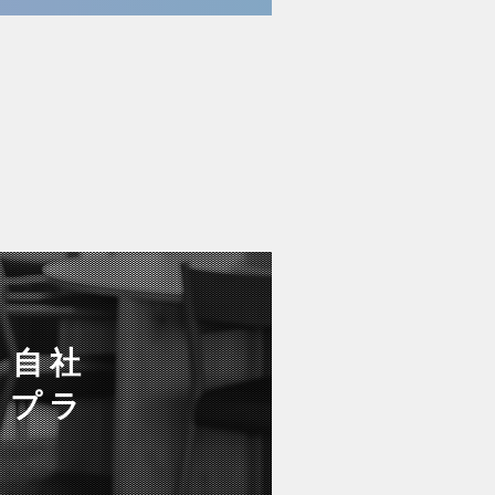
】自社
／プラ