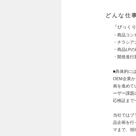
どんな仕
「びっく
・商品コン
・チラシア
・商品LP
・開発進行
■具体的に
OEM企業
画を進めて
ーザー課題
応検証まで
当社ではブ
品企画を行
マまで、領