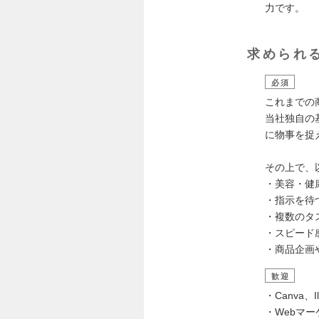
力です。
求められ
必須
これまでの
当社独自の
に物事を捉
その上で、
・美容・健
・指示を待
・複数のタ
・スピード
・商品企画
歓迎
・Canva、I
・Webマ