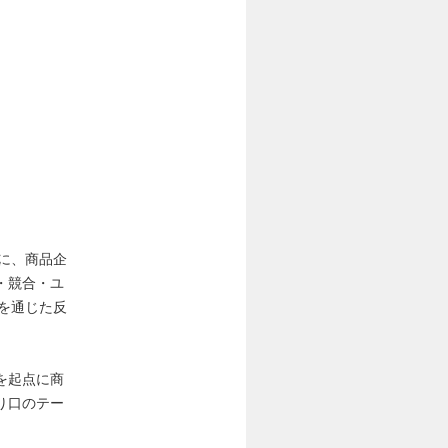
に、商品企
・競合・ユ
を通じた反
を起点に商
り口のテー