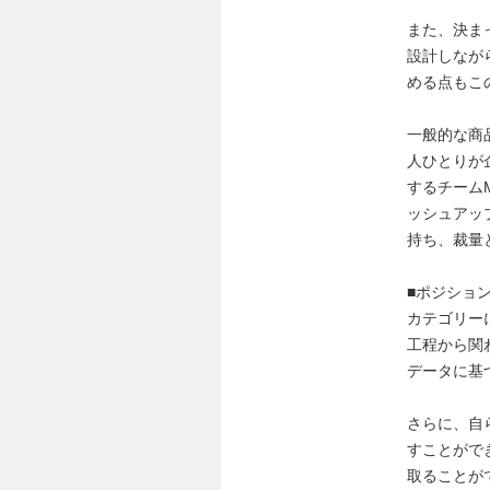
また、決ま
設計しなが
める点もこ
一般的な商
人ひとりが
するチーム
ッシュアッ
持ち、裁量
■ポジショ
カテゴリー
工程から関
データに基
さらに、自
すことがで
取ることが