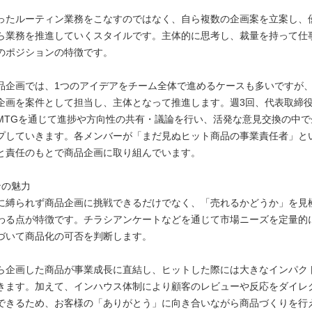
ったルーティン業務をこなすのではなく、自ら複数の企画案を立案し、
ら業務を推進していくスタイルです。主体的に思考し、裁量を持って仕
のポジションの特徴です。
品企画では、1つのアイデアをチーム全体で進めるケースも多いですが
企画を案件として担当し、主体となって推進します。週3回、代表取締
MTGを通じて進捗や方向性の共有・議論を行い、活発な意見交換の中で
プしていきます。各メンバーが「まだ見ぬヒット商品の事業責任者」と
と責任のもとで商品企画に取り組んでいます。
ンの魅力
に縛られず商品企画に挑戦できるだけでなく、「売れるかどうか」を見
わる点が特徴です。チラシアンケートなどを通じて市場ニーズを定量的
づいて商品化の可否を判断します。
ら企画した商品が事業成長に直結し、ヒットした際には大きなインパク
きます。加えて、インハウス体制により顧客のレビューや反応をダイレ
できるため、お客様の「ありがとう」に向き合いながら商品づくりを行