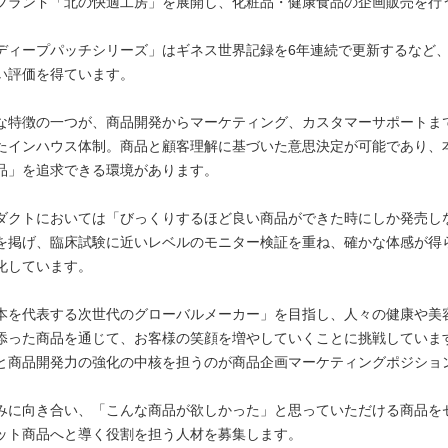
ブランド「北の快適工房」を展開し、化粧品・健康食品の企画販売を行う
ディープパッチシリーズ」はギネス世界記録を6年連続で更新するなど
い評価を得ています。
な特徴の一つが、商品開発からマーケティング、カスタマーサポートま
たインハウス体制。商品と顧客理解に基づいた意思決定が可能であり、
品」を追求できる環境があります。
ダクトにおいては「びっくりするほど良い商品ができた時にしか発売し
を掲げ、臨床試験に近いレベルのモニター検証を重ね、確かな体感が得
化しています。
本を代表する次世代のグローバルメーカー」を目指し、人々の健康や美
添った商品を通じて、お客様の笑顔を増やしていくことに挑戦していま
と商品開発力の強化の中核を担うのが商品企画マーケティングポジショ
みに向き合い、「こんな商品が欲しかった」と思っていただける商品を
ット商品へと導く役割を担う人材を募集します。