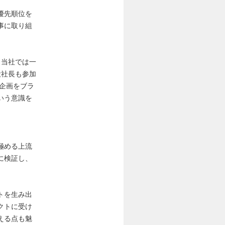
優先順位を
事に取り組
、当社では一
役社長も参加
企画をブラ
いう意識を
極める上流
に検証し、
トを生み出
クトに受け
える点も魅