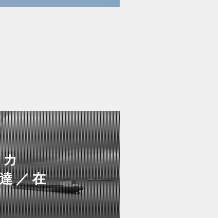
ーカ
達／在