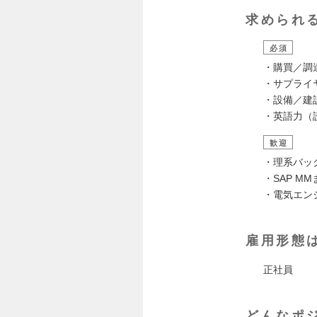
求められ
必須
・購買／調
・サプライ
・設備／建
・英語力（
歓迎
・理系バッ
・SAP MM
・電気エン
雇用形態
正社員
どんなポ