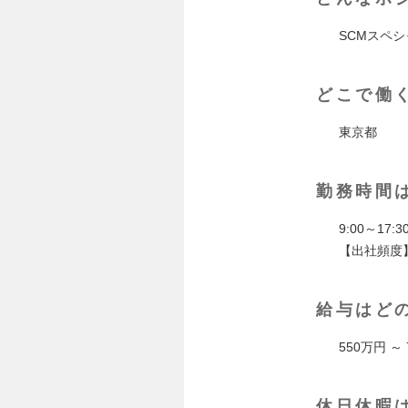
SCMスペ
どこで働
東京都
勤務時間
9:00～1
【出社頻度
給与はど
550万円 ～
休日休暇