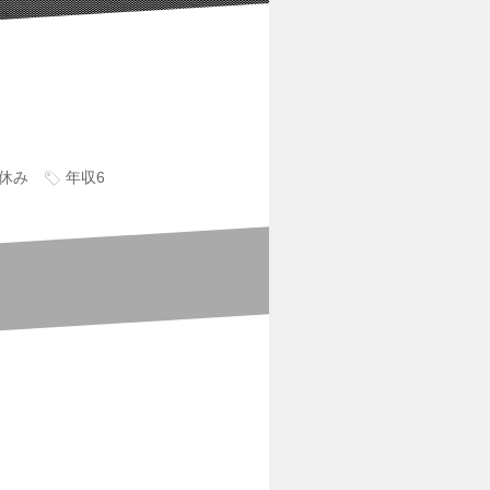
休み
年収6