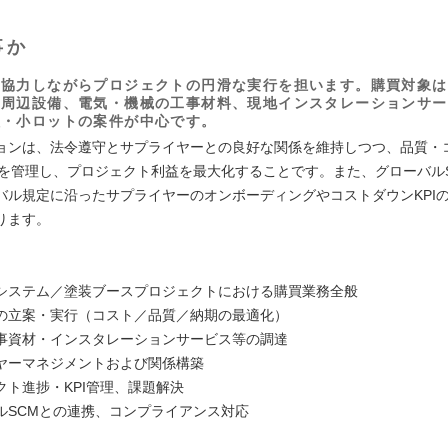
事か
と協力しながらプロジェクトの円滑な実行を担います。購買対象は
ム周辺設備、電気・機械の工事材料、現地インスタレーションサー
種・小ロットの案件が中心です。
ョンは、法令遵守とサプライヤーとの良好な関係を維持しつつ、品質・
）を管理し、プロジェクト利益を最大化することです。また、グローバル
バル規定に沿ったサプライヤーのオンボーディングやコストダウンKPI
ります。
】
システム／塗装ブースプロジェクトにおける購買業務全般
の立案・実行（コスト／品質／納期の最適化）
事資材・インスタレーションサービス等の調達
ヤーマネジメントおよび関係構築
クト進捗・KPI管理、課題解決
ルSCMとの連携、コンプライアンス対応