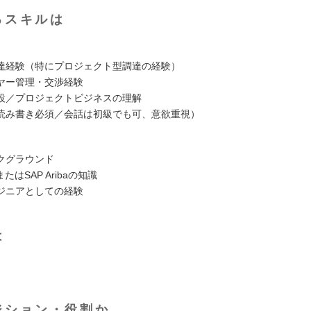
るスキルは
達経験（特にプロジェクト型調達の経験）
ヤー管理・交渉経験
設／プロジェクトビジネスの理解
読み書き必須／会話は初級でも可、意欲重視）
クグラウンド
またはSAP Aribaの知識
ジニアとしての経験
は
ジション・役割か