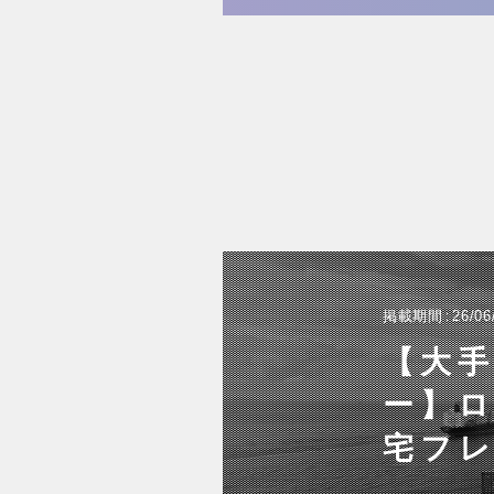
掲載期間
26/06
【大
ー】
宅フレ