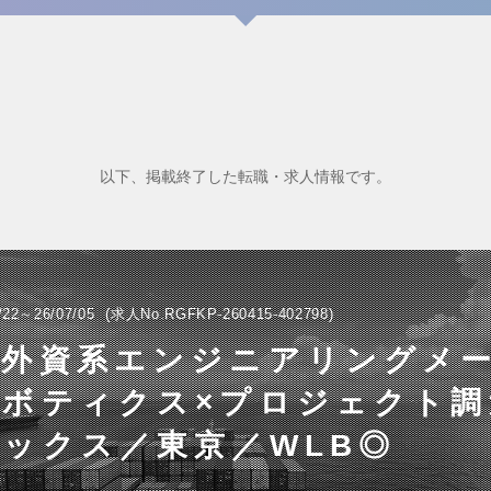
以下、掲載終了した転職・求人情報です。
/22～26/07/05
求人No.RGFKP-260415-402798
手外資系エンジニアリングメ
ロボティクス×プロジェクト調
ックス／東京／WLB◎