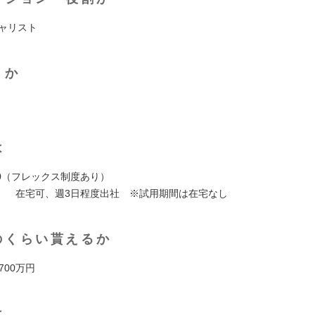
シャリスト
くか
は
7:30（フレックス制度あり）
】 在宅可、週3⽇程度出社 ※試⽤期間は在宅なし
のくらい貰えるか
 700万円
は