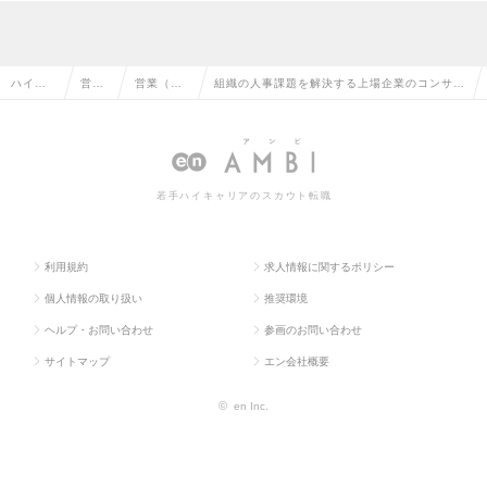
ハイク
営業
営業（法
組織の人事課題を解決する上場企業のコンサル
ラス求
系の
人向け）
ティングセールス/リモート週4回×フルフレッ
人TOP
転職
の転職
クス/の求人情報
若手ハイキャリアのスカウト転職
利用規約
求人情報に関するポリシー
個人情報の取り扱い
推奨環境
ヘルプ・お問い合わせ
参画のお問い合わせ
サイトマップ
エン会社概要
©
en Inc.