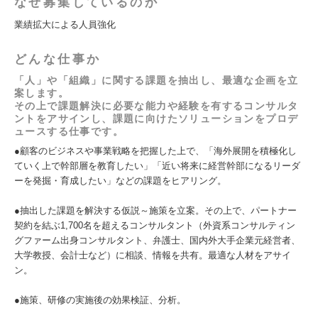
なぜ募集しているのか
業績拡大による人員強化
どんな仕事か
「人」や「組織」に関する課題を抽出し、最適な企画を立
案します。
その上で課題解決に必要な能力や経験を有するコンサルタ
ントをアサインし、課題に向けたソリューションをプロデ
ュースする仕事です。
●顧客のビジネスや事業戦略を把握した上で、「海外展開を積極化し
ていく上で幹部層を教育したい」「近い将来に経営幹部になるリーダ
ーを発掘・育成したい」などの課題をヒアリング。
●抽出した課題を解決する仮説～施策を立案。その上で、パートナー
契約を結ぶ1,700名を超えるコンサルタント（外資系コンサルティン
グファーム出身コンサルタント、弁護士、国内外大手企業元経営者、
大学教授、会計士など）に相談、情報を共有。最適な人材をアサイ
ン。
●施策、研修の実施後の効果検証、分析。