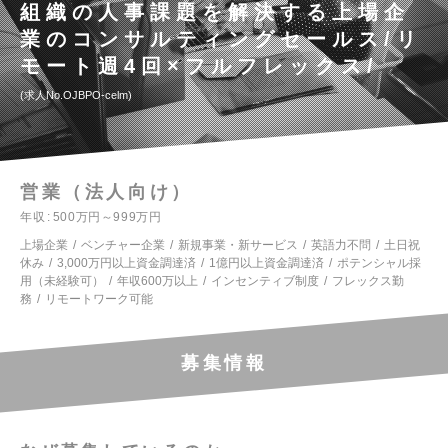
組織の人事課題を解決する上場企
業のコンサルティングセールス/リ
モート週4回×フルフレックス/
求人No.OJBPO-celm
営業（法人向け）
年収
500万円～999万円
上場企業
ベンチャー企業
新規事業・新サービス
英語力不問
土日祝
休み
3,000万円以上資金調達済
1億円以上資金調達済
ポテンシャル採
用（未経験可）
年収600万以上
インセンティブ制度
フレックス勤
務
リモートワーク可能
募集情報