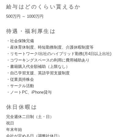
給与はどのくらい貰えるか
500万円 ～ 1000万円
待遇・福利厚生は
・社会保険完備
・産休育休制度、時短勤務制度、介護休暇制度等
・リモートワーク/出社のハイブリッド勤務(月4日以上出社)
・コワーキングスペースの利用に費用補助あり
・書籍購入代全額補助（上限なし）
・自己学習支援、英語学習支援制度
・従業員持株会
・サークル活動
・ノートPC、iPhone貸与
休日休暇は
完全週休二日制（土・日）
祝日
年末年始
会社が定める日（調整社休日）