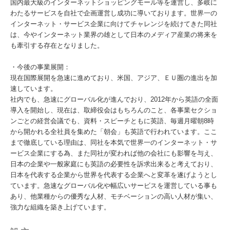
国内最大級のインターネットショッピングモール等を運営し、多岐に
わたるサービスを自社で企画運営し成功に導いております。世界一の
インターネット・サービス企業に向けてチャレンジを続けてきた同社
は、今やインターネット業界の雄として日本のメディア産業の将来を
も牽引する存在となりました。
・今後の事業展開：
現在国際展開を急速に進めており、米国、アジア、ＥＵ圏の進出を加
速しています。
社内でも、急速にグローバル化が進んでおり、2012年から英語の全面
導入を開始し、現在は、取締役会はもちろんのこと、各事業セクショ
ンごとの経営会議でも、資料・スピーチともに英語、毎週月曜朝8時
から開かれる全社員を集めた「朝会」も英語で行われています。ここ
まで徹底している理由は、同社を本気で世界一のインターネット・サ
ービス企業にする為、また同社が変われば他の会社にも影響を与え、
日本の企業や一般家庭にも英語の必要性を訴求出来ると考えており、
日本を代表する企業から世界を代表する企業へと変革を遂げようとし
ています。急速なグローバル化や幅広いサービスを運営している事も
あり、他業種からの優秀な人材、モチベーションの高い人材が集い、
強力な組織を築き上げています。