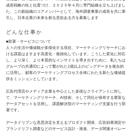
成長戦略の柱と位置づけ、２０２５年４月に専門組織を立ち上げまし
た。この新組織のコアメンバーとして、海外調査事業の成長を共に牽
引し、日本企業の未来を創る意欲ある方を募集します
どんな仕事か
■部署・サービスについて
人々の生活や価値観が多様化する現在、マーケティングリサーチにお
ける課題はますます高度化・複雑化しています。こうした変化に対応
し、より深く、より本質的なインサイトを導き出すために、私たちは
グループの共通IDによって繋がれた1億以上のビッグデータを複合的
に活用し、顧客のマーケティングプロセス全体にわたる新たな価値提
供をミッションとしています。
広告代理店やメディア企業を中心とした多様なクライアントに対し
て、マーケティングリサーチ、AI技術、そして同社が保有する豊富な
データアセットを活用し、課題解決型のマーケティング支援を行う部
署です。
データドリブンな意思決定を支えるプロダクト開発、広告効果測定や
ブランドリフト調査などのサービス設計・推進、データ関連オペレー