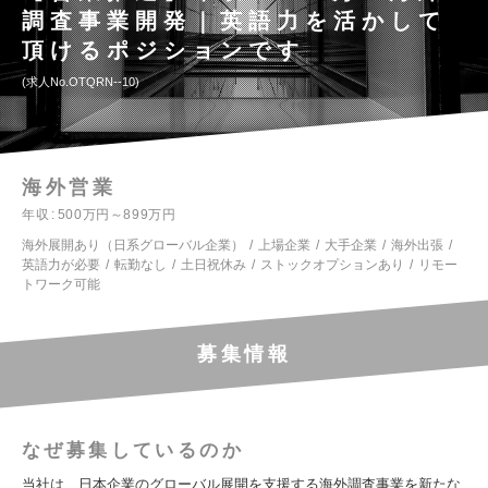
調査事業開発｜英語力を活かして
頂けるポジションです
求人No.OTQRN--10
海外営業
年収
500万円～899万円
海外展開あり（日系グローバル企業）
上場企業
大手企業
海外出張
英語力が必要
転勤なし
土日祝休み
ストックオプションあり
リモー
トワーク可能
募集情報
なぜ募集しているのか
当社は、日本企業のグローバル展開を支援する海外調査事業を新たな