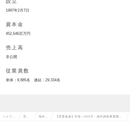
設立
1997年2月7日
資本金
452,646百万円
売上高
非公開
従業員数
単体：9,885名 連結：29,334名
ハイクラ
営業
海外営
【営業推進】年収～900万・海外調査事業開発
ス求人T
系の
業の転
｜英語力を活かして頂けるポジションですの求