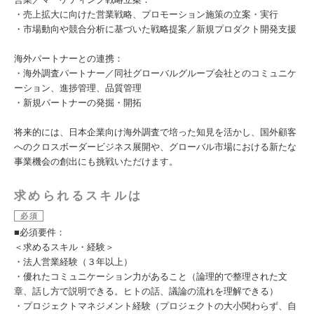
・売上拡大に向けた営業戦略、プロモーション施策の立案・実行
・市場動向や競合分析に基づいた戦略提案／新規プロダクト開発支援
海外パートナーとの連携：
・海外調査パートナー／同社グローバルグループ会社とのコミュニケ
ーション、進捗管理、品質管理
・新規パートナーの発掘・開拓
将来的には、日本企業向け海外調査で培った知見を活かし、国外顧客
へのクロスボーダービジネス展開や、グローバル市場における新たな
事業機会の創出にも挑戦いただけます。
求められるスキルは
必須
■必須要件：
＜求めるスキル・経験＞
・法人営業経験（３年以上）
・優れたコミュニケーション力があること（論理的で整理された文
章、話し方で説明できる。ヒトの話、議論の流れを理解できる）
・プロジェクトマネジメント経験（プロジェクトの大小関わらず、自