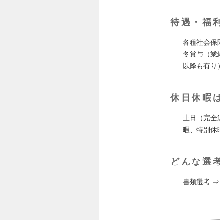
待遇・福
各種社会保
冬賞与（業
以降も有り
休日休暇
土日（完全
暇、特別休暇
どんな選
書類選考 ⇒