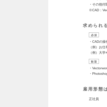
・その他付
※CAD：Vec
求められ
必須
・CADの
（例）お仕
（例）大学
歓迎
・Vector
・Photosh
雇用形態
正社員