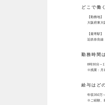
どこで働
【勤務地】
大阪府東大
【最寄駅】
近鉄奈良線
勤務時間
8時30分～
※残業：月1
給与はど
年収350万
※ご経験、