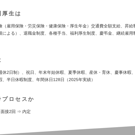
利厚生は
険（雇用保険・労災保険・健康保険・厚生年金）交通費全額支給、昇給
績による）、退職金制度、各種手当、福利厚生制度、慶弔金、継続雇用制
）
は
週休2日制）、祝日、年末年始休暇、夏季休暇、産休・育休、慶事休暇
、半日休暇制度、年間休日128日（2025年実績）
考プロセスか
 面接2回 ⇒ 内定