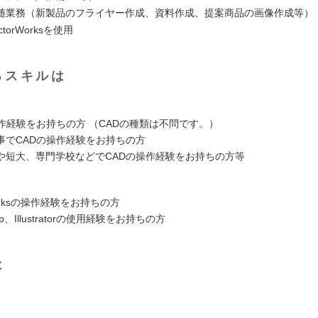
随業務（新製品のフライヤー作成、資料作成、提案商品の画像作成等）
torWorksを使用
るスキルは
操作経験をお持ちの方 （CADの種類は不問です。）
事でCADの操作経験をお持ちの方
や短大、専門学校などでCADの操作経験をお持ちの方等
worksの操作経験をお持ちの方
op、Illustratorの使用経験をお持ちの方
は