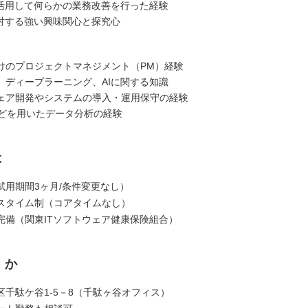
を活用して何らかの業務改善を行った経験
に対する強い興味関心と探究心
けのプロジェクトマネジメント（PM）経験
、ディープラーニング、AIに関する知識
ェア開発やシステムの導入・運用保守の経験
nなどを用いたデータ分析の経験
は
試用期間3ヶ月/条件変更なし）
スタイム制（コアタイムなし）
完備（関東ITソフトウェア健康保険組合）
くか
区千駄ケ谷1-5－8（千駄ヶ谷オフィス）