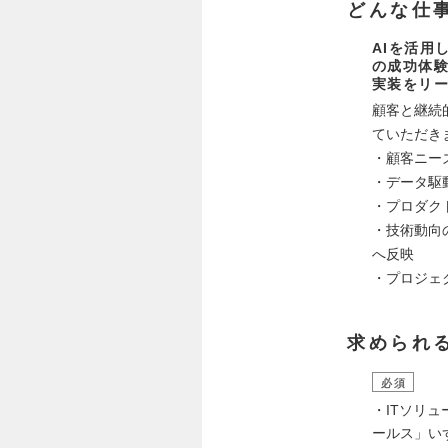
どんな仕
AIを活用
の成功体験
実装をリ
顧客と継続
ていただき
・顧客ニー
・データ駆
・プロダク
・技術動向
へ反映
・プロジェ
求められ
必須
・ITソリ
ールス」い