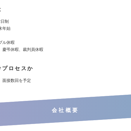
は
2日制
末年始
ブル休暇
、慶弔休暇、裁判員休暇
考プロセスか
、面接数回を予定
会社概要