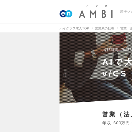
若手
ハイクラス求人TOP
営業系の転職
営業（
掲載期間
26/07
AIで
v/CS
営業（法
年収
600万円