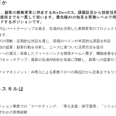
事か
し、顧客の業務変革に伴走するBizDev/CS。課題設定から技術活
提供までを一貫して担います。最先端AIの知見を実務レベルで
ードするポジションです。
的なパートナーシップを築き、生成AIを活用した業務変革のプロジェク
ます。
ズの理解：定期的な対話を通じ、現場のペインや本質的な課題を特定
動の提案：顧客行動を分析し、ニーズに基づいた活用方法を提示
トへの還元：収集したフィードバックを開発チームへ繋ぎ、機能改善を
のキャッチアップ：最新の生成AI技術を迅速に理解し、顧客への提案や
クトマネジメント：AI導入による業務フローの再設計から定着までをリ
るスキルは
ューション事業での「マーケティング」「導入支援・保守運用」「ソリュ
ずれかの実務経験