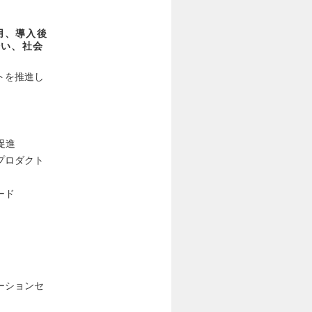
用、導入後
培い、社会
トを推進し
促進
プロダクト
ード
ーションセ