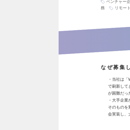
ベンチャー
務
リモー
なぜ募集
・当社は「W
で刷新して
が困難だっ
・大手企業
そのものを
会実装し、