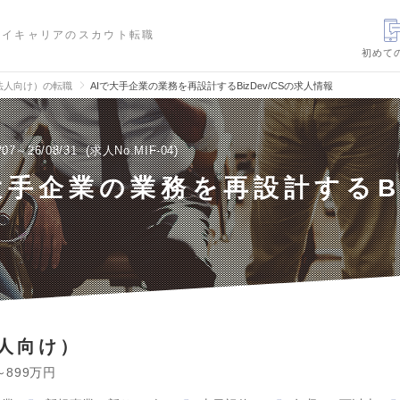
ハイキャリアのスカウト転職
初めて
法人向け）の転職
AIで大手企業の業務を再設計するBizDev/CSの求人情報
/07～26/08/31
求人No.MIF-04
大手企業の業務を再設計するBi
人向け）
～899万円