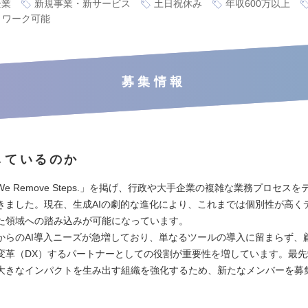
企業
新規事業・新サービス
土日祝休み
年収600万以上
トワーク可能
募集情報
しているのか
e Remove Steps.」を掲げ、行政や大手企業の複雑な業務プロセス
きました。現在、生成AIの劇的な進化により、これまでは個別性が高く
た領域への踏み込みが可能になっています。
からのAI導入ニーズが急増しており、単なるツールの導入に留まらず、
変革（DX）するパートナーとしての役割が重要性を増しています。最
大きなインパクトを生み出す組織を強化するため、新たなメンバーを募