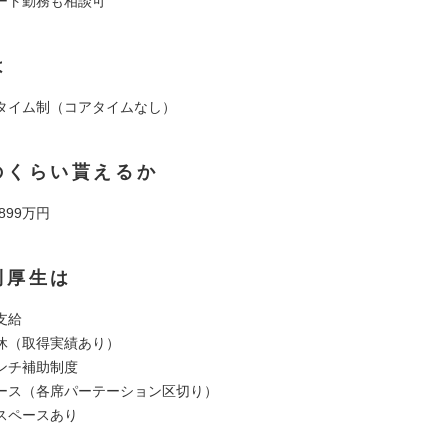
ート勤務も相談可
は
タイム制（コアタイムなし）
のくらい貰えるか
 899万円
利厚生は
支給
休（取得実績あり）
ンチ補助制度
ース（各席パーテーション区切り）
スペースあり