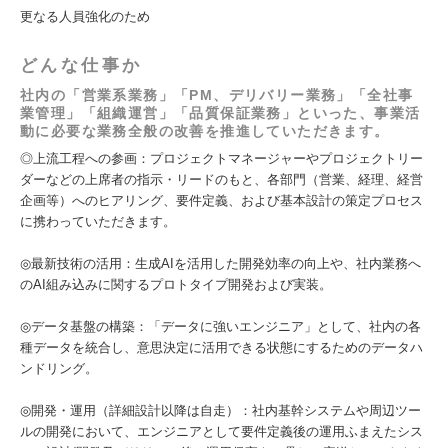
更なる人員強化のため
どんな仕事か
社内の「営業系業務」「PM、デリバリー業務」「全社事
業管理」「組織運営」「品質保証業務」といった、事業活
動に必要な業務全般の改善を推進していただきます。
◎上流工程への参画：プロジェクトマネージャーやプロジェクトリー
ダーなどの上席者の指示・リードのもと、各部門（営業、経理、経営
企画等）へのヒアリング、要件定義、および基本設計の策定プロセス
に携わっていただきます。
◎最新技術の活用：生成AIを活用した開発効率の向上や、社内業務へ
のAI組み込みに関するプロトタイプ開発および実装。
◎データ基盤の構築：「データに強いエンジニア」として、社内の各
種データを統合し、意思決定に活用できる状態にするためのデータハ
ンドリング。
◎開発・運用（詳細設計以降は自走）：社内基幹システムや周辺ツー
ルの開発において、エンジニアとして要件定義後の運用ふまえたシス