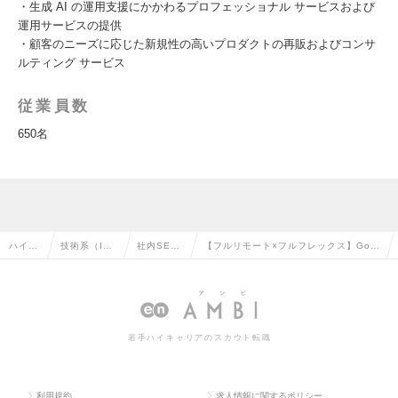
・生成 AI の運用支援にかかわるプロフェッショナル サービスおよび
運用サービスの提供
・顧客のニーズに応じた新規性の高いプロダクトの再販およびコンサ
ルティング サービス
従業員数
650名
ハイク
技術系（I
社内SE・
【フルリモート×フルフレックス】Goo
ラス求
T・Web・通
システム
gle Cloud国内トップクラスの環境で社
人TOP
信系）の転
管理の転
内開発エンジニア職の求人情報
職
職
若手ハイキャリアのスカウト転職
利用規約
求人情報に関するポリシー