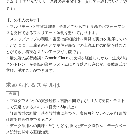
テム設計/開発及びリリース後の運用保守を一貫して完遂していただき
ます。
【この求人の魅力】
・フルリモート×自律型組織：全国どこからでも最高のパフォーマン
スを発揮できるフルリモート体制を敷いております。
・ステップアップの環境：当面は詳細設計～開発で実力を発揮してい
ただきつつ、上席者のもとで要件定義などの上流工程の経験を積むこ
とができ、着実なスキルアップが可能です。
・最先端の試行錯誤：Google Cloud の技術を駆使しながら、生成AIな
どのトレンドを実際の業務システムにどう落とし込むか、実戦形式で
学び、試すことができます。
求められるスキルは
必須
・プログラミングの実務経験：言語不問ですが、1人で実装～テスト
まで完遂できるスキル（目安：3年以上）
・詳細設計の経験：基本設計書に基づき、実装可能なレベルの詳細設
計書を自ら作成できること
・データ活用への興味：SQLなどを用いたデータ操作や、データベー
ス設計に関する基礎知識