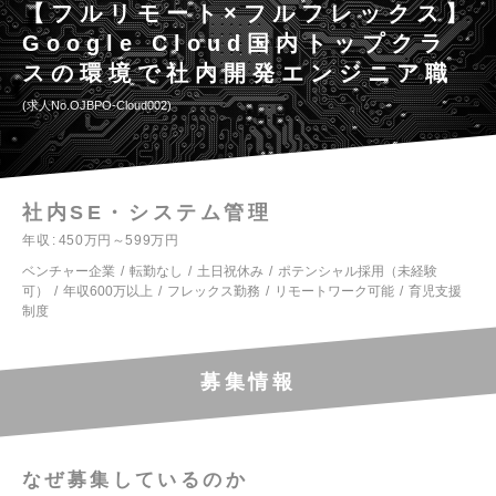
【フルリモート×フルフレックス】
Google Cloud国内トップクラ
スの環境で社内開発エンジニア職
求人No.OJBPO-Cloud002
社内SE・システム管理
年収
450万円～599万円
ベンチャー企業
転勤なし
土日祝休み
ポテンシャル採用（未経験
可）
年収600万以上
フレックス勤務
リモートワーク可能
育児支援
制度
募集情報
なぜ募集しているのか