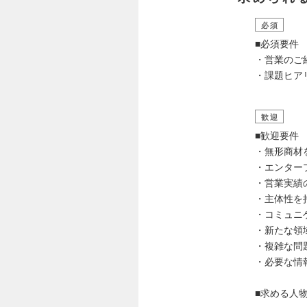
必須
■必須要件
・営業のご
・課題ヒア
歓迎
■歓迎要件
・無形商材
・エンター
・営業実績
・主体性を
・コミュニ
・新たな領
・複雑な問
・必要な情
■求める人