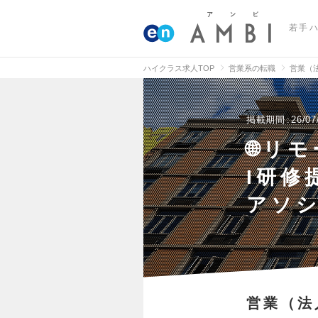
若手
ハイクラス求人TOP
営業系の転職
営業（
掲載期間
26/07
🌐リ
I研修
アソ
営業（法