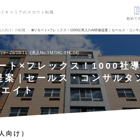
ハイキャリアのスカウト転職
初めて
法人向け）の転職
🌐リモート×フレックス！1000社導入のAI研修提案｜セールス・コン
/29～26/08/11
求人No.YMTHC-YHC04
モート×フレックス！1000社
提案｜セールス・コンサルタ
シエイト
人向け）