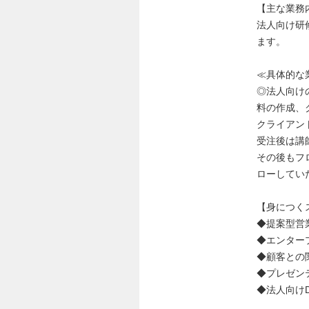
【主な業務
法人向け研
ます。
≪具体的な
◎法人向け
料の作成、
クライアン
受注後は講
その後もフ
ローしてい
【身につく
◆提案型営
◆エンター
◆顧客との
◆プレゼン
◆法人向け