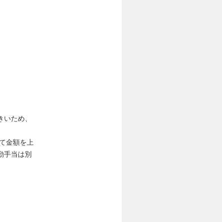
きいため、
して金額を上
勤手当は別