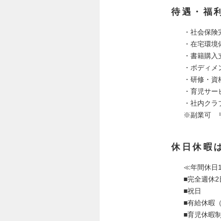
待遇・福
・社会保険
・在宅環境
・書籍購入
・ボディメ
・研修・資
・育児サー
・社内クラ
※副業可 
休日休暇
≪年間休日1
■完全週休
■祝日
■有給休暇
■育児休暇