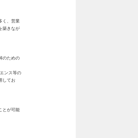
多く、営業
を築きなが
解のための
イエンス等の
用してお
ことが可能