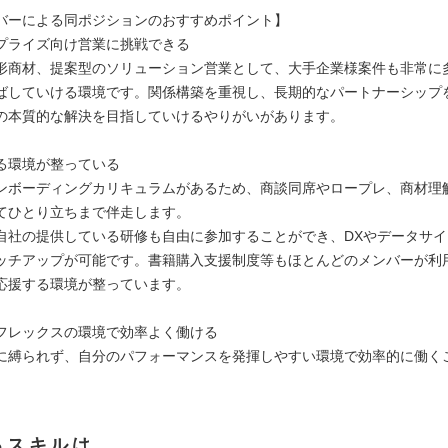
バーによる同ポジションのおすすめポイント】
プライズ向け営業に挑戦できる
形商材、提案型のソリューション営業として、大手企業様案件も非常に
ばしていける環境です。関係構築を重視し、長期的なパートナーシップ
の本質的な解決を目指していけるやりがいがあります。
る環境が整っている
ンボーディングカリキュラムがあるため、商談同席やロープレ、商材理
てひとり立ちまで伴走します。
自社の提供している研修も自由に参加することができ、DXやデータサ
ッチアップが可能です。書籍購入支援制度等もほとんどのメンバーが利
応援する環境が整っています。
フレックスの環境で効率よく働ける
に縛られず、自分のパフォーマンスを発揮しやすい環境で効率的に働く
るスキルは