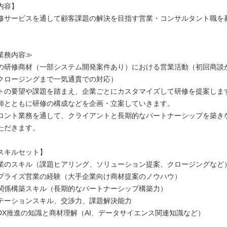
内容】
修サービスを通して顧客課題の解決を目指す営業・コンサルタント職を
業務内容≫
の研修商材（一部システム開発案件あり）における営業活動（初回商談
クロージングまで一気通貫での対応）
トの要望や課題を踏まえ、企業ごとにカスタマイズして研修を提案しま
師とともに研修の構成などを企画・立案していきます。
ロント業務を通して、クライアントと長期的なパートナーシップを築き
ただきます。
スキルセット】
業のスキル（課題ヒアリング、ソリューション提案、クロージングなど
プライズ営業の経験（大手企業向け商材提案のノウハウ）
関係構築スキル（長期的なパートナーシップ構築力）
テーションスキル、交渉力、課題解決能力
DX推進の知識と商材理解（AI、データサイエンス関連知識など）