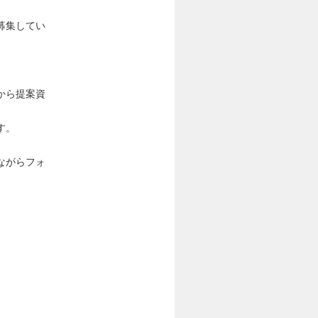
募集してい
から提案資
す。
ながらフォ
）