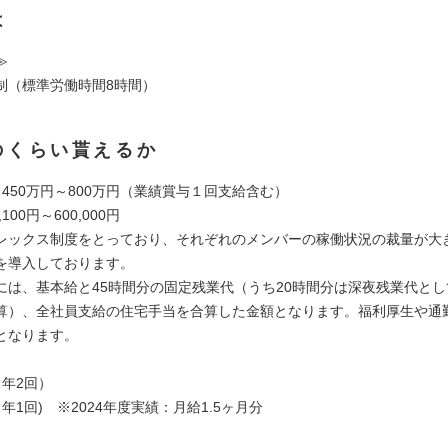
は
≫
制（標準労働時間8時間）
のくらい貰えるか
450万円～800万円（業績賞与１回支給含む）
100円～600,000円
レックス制度をとっており、それぞれのメンバーの稼働状況の裁量が大
を導入しております。
には、基本給と45時間分の固定残業代（うち20時間分は深夜残業代と
算）、全社員支給の住宅手当を合算した金額となります。福利厚生や通
となります。
（年2回）
年1回) ※2024年度実績：月給1.5ヶ月分