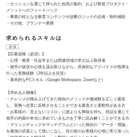
・セッションを通じて得られた知見の集約、および新規プロダクト・
メソッドへのフィードバック
・事業の柱となる教育コンテンツや診断ロジックの企画・制作補助
・その他、プランナー業務
求められるスキルは
必須
【応募資格（必須）】
・心理・教育・社会学または関連領域の学士以上取得者
・相手の状況や心情を汲み取りながら、具体的なアドバイスや指導を
行った実務経験（2年以上を目安）
・基本的なPCスキル（Google Workspace, Zoomなど）
【求める人物像】
・ナレソメが積み上げてきた独自のメソッドや価値観を正しく吸収
し、実務へ忠実に反映させることができる素直さと柔軟性がある方
・お客様の「見えないココロ」に誰よりも興味を持ち、対話を通じて
相手の内面や本当に求めているものを丁寧に読み解くことができる方
・マリッジチェックやマッチグラムといった独自の「データ・理論」
を最強の武器として使いこなし、目の前のお客様の心情に寄り添った