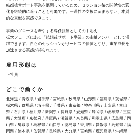
結婚後サポート事業を展開しているため、セッション後の関係性の変
化を継続的に追うことも可能です。一過性の支援に留まらない、本質
的な貢献を実感できます。
事業のグロースを牽引する専任担当としての手応え
拡大フェーズにある「結婚後サポート事業」の主軸メンバーとして活
躍できます。自らのセッションがサービスの価値となり、事業成長を
加速させる実感が得られます。
雇用形態は
正社員
どこで働くか
北海道 / 青森県 / 岩手県 / 宮城県 / 秋田県 / 山形県 / 福島県 / 茨城県 /
栃木県 / 群馬県 / 埼玉県 / 千葉県 / 東京都 / 神奈川県 / 山梨県 / 富山
県 / 石川県 / 福井県 / 新潟県 / 長野県 / 愛知県 / 静岡県 / 岐阜県 / 三重
県 / 大阪府 / 京都府 / 兵庫県 / 滋賀県 / 奈良県 / 和歌山県 / 広島県 / 岡
山県 / 鳥取県 / 島根県 / 山口県 / 徳島県 / 香川県 / 愛媛県 / 高知県 / 福
岡県 / 熊本県 / 佐賀県 / 長崎県 / 大分県 / 宮崎県 / 鹿児島県 / 沖縄県