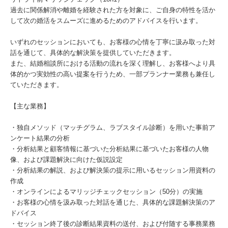
過去に関係解消や離婚を経験された方を対象に、ご自身の特性を活か
して次の婚活をスムーズに進めるためのアドバイスを行います。
いずれのセッションにおいても、お客様の心情を丁寧に汲み取った対
話を通じて、具体的な解決策を提供していただきます。
また、結婚相談所における活動の流れを深く理解し、お客様へより具
体的かつ実効性の高い提案を行うため、一部プランナー業務も兼任し
ていただきます。
【主な業務】
・独自メソッド（マッチグラム、ラブスタイル診断）を用いた事前ア
ンケート結果の分析
・分析結果と顧客情報に基づいた分析結果に基づいたお客様の人物
像、および課題解決に向けた仮説設定
・分析結果の解説、および解決策の提示に用いるセッション用資料の
作成
・オンラインによるマリッジチェックセッション（50分）の実施
・お客様の心情を汲み取った対話を通じた、具体的な課題解決策のア
ドバイス
・セッション終了後の診断結果資料の送付、および付随する事務業務