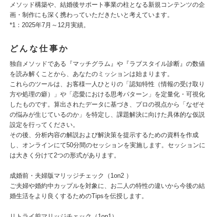
メソッド構築や、結婚後サポート事業の柱となる新規コンテンツの企
画・制作にも深く携わっていただきたいと考えています。
*1：2025年7月～12月実績。
どんな仕事か
独自メソッドである『マッチグラム』や『ラブスタイル診断』の数値
を読み解くことから、あなたのミッションは始まります。
これらのツールは、お客様一人ひとりの「認知特性（情報の受け取り
方や処理の癖）」や「恋愛における思考パターン」を定量化・可視化
したものです。算出されたデータに基づき、プロの視点から「なぜそ
の悩みが生じているのか」を特定し、課題解決に向けた具体的な仮説
設定を行ってください。
その後、分析内容の解説および解決策を提示するための資料を作成
し、オンラインにて50分間のセッションを実施します。セッションに
は大きく分けて2つの形式があります。
成婚前・夫婦版マリッジチェック（1on2 ）
ご夫婦や婚約中カップルを対象に、お二人の特性の違いから今後の結
婚生活をより良くするためのTipsを伝授します。
リトライ前マリッジチェック（1on1）