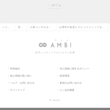
ホーム
ハイク
営業
人材コンサルタン
心理学の知見とナレソメメソッドを駆
ラス求
系の
ト・コーディネー
使するリレーションシップコンサルタ
人TOP
転職
ターの転職
ントの求人情報
若手ハイキャリアのスカウト転職
利用規約
求人情報に関するポリシー
個人情報の取り扱い
推奨環境
ヘルプ・お問い合わせ
参画のお問い合わせ
サイトマップ
エン会社概要
©
en Inc.