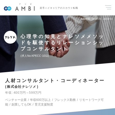
若手ハイキャリアのスカウト転職
掲載期間
26/07/28～26/08/10
心理学の知見とナレソメメソッ
ドを駆使するリレーションシッ
プコンサルタント
求人No.KPECC-1011
人材コンサルタント・コーディネーター
株式会社ナレソメ
年収
400万円～599万円
ベンチャー企業
年収600万以上
フレックス勤務
リモートワーク可
能
副業してもOK
育児支援制度