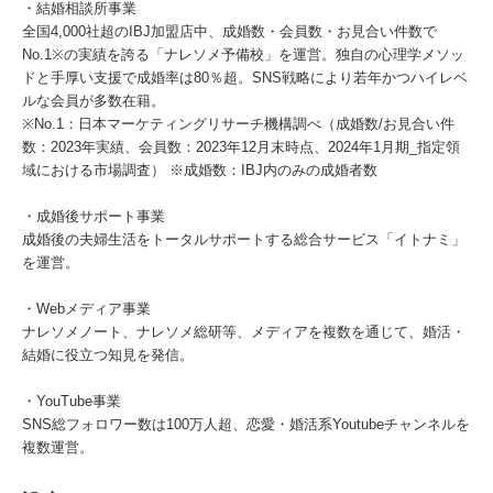
・結婚相談所事業
全国4,000社超のIBJ加盟店中、成婚数・会員数・お見合い件数で
No.1※の実績を誇る「ナレソメ予備校」を運営。独自の心理学メソッ
ドと手厚い支援で成婚率は80％超。SNS戦略により若年かつハイレベ
ルな会員が多数在籍。
※No.1：日本マーケティングリサーチ機構調べ（成婚数/お見合い件
数：2023年実績、会員数：2023年12月末時点、2024年1月期_指定領
域における市場調査） ※成婚数：IBJ内のみの成婚者数
・成婚後サポート事業
成婚後の夫婦生活をトータルサポートする総合サービス「イトナミ」
を運営。
・Webメディア事業
ナレソメノート、ナレソメ総研等、メディアを複数を通じて、婚活・
結婚に役立つ知見を発信。
・YouTube事業
SNS総フォロワー数は100万人超、恋愛・婚活系Youtubeチャンネルを
複数運営。