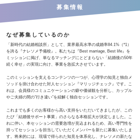
募集情報
なぜ募集しているのか
「新時代の結婚相談所」として、業界最高水準の成婚率84.1%（*1）
を誇る『ナレソメ予備校』。私たちは『Best marriage, Best life』を
ミッションに掲げ、単なるマッチングにとどまらない「結婚後の50年
続く幸せ」の実現に向け、事業を急拡大させています。
このミッションを支えるコンテンツの一つが、心理学の知見と独自メ
ソッドを掛け合わせた対人セッション『マリッジチェック』です。こ
れは、会員様のコミュニケーションの癖や価値観を分析し、カップル
やご夫婦の間の”行き違い”を紐解く独自セッションです。
これまでも多くのお客様から高い支持をいただいてきましたが、この
たび「結婚後サポート事業」のさらなる本格拡大が決定しました。こ
れに伴い、本セッションの需要急増が見込まれるため、高い専門性を
持ってセッションを担当していただくメンバーを新たに募集いたしま
す。将来的には、現場で得られた知見を体系化し、ナレソメの新たな