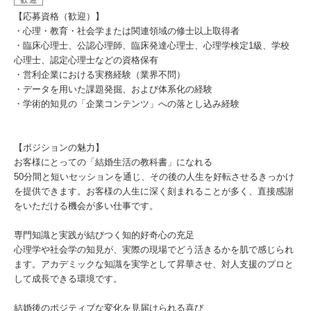
歓迎
【応募資格（歓迎）】
・心理・教育・社会学または関連領域の修士以上取得者
・臨床心理士、公認心理師、臨床発達心理士、心理学検定1級、学校
心理士、認定心理士などの資格保有
・営利企業における実務経験（業界不問）
・データを用いた課題発掘、および体系化の経験
・学術的知見の「企業コンテンツ」への落とし込み経験
【ポジションの魅力】
お客様にとっての「結婚生活の教科書」になれる
50分間と短いセッションを通じ、その後の人生を好転させるきっかけ
を提供できます。お客様の人生に深く刻まれることが多く、直接感謝
をいただける機会が多い仕事です。
専門知識と実践が結びつく知的好奇心の充足
心理学や社会学の知見が、実際の現場でどう活きるかを肌で感じられ
ます。アカデミックな知識を実学として昇華させ、対人支援のプロと
して成長できる環境です。
結婚後のポジティブな変化を見届けられる喜び