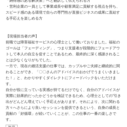
「納得感のある解決策」へと翻訳して伝えられる方
・営利企業の一員として事業成長や顧客満足に貢献する視点を持ち、
スピード感のある環境で自らの専門性が直接ビジネスの成果に直結す
る手応えを楽しめる方
【現場担当者の声】
前職では障害福祉サービスの心理士として働いておりました。福祉の
ゴールは「フェーディング」、つまり支援者が段階的にフェードアウ
トして本人の自立を促すことであるため、最終的に深く感謝されるこ
とは少なくなりがちでした。
一方で、現在の婚活支援の仕事では、カップルやご夫婦と継続的に関
わることができ、「〇〇さんのアドバイスのおかげでうまくいきまし
た！」と、わかりやすくダイレクトにフィードバックをいただけま
す。
自分が役に立っている実感が持てるだけでなく、自分のアドバイスが
実際に効果的だったかどうかを検証できるため、心理士としての“引き
出がどんどん増えていく手応えがあります。それにより、次に関わる
方々へさらにより良いセッションを提供できるという、自身の成長と
貢献の「好循環」が続いていくことが、この仕事の一番の楽しさで
す。