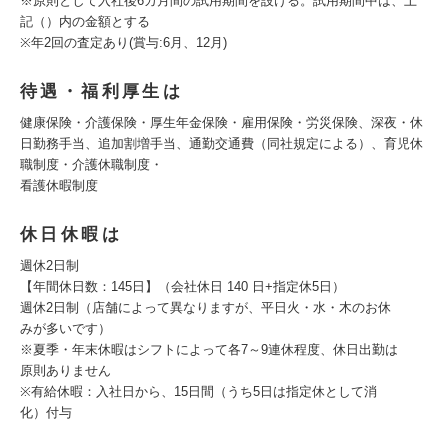
※原則として入社後6カ月間の試用期間を設ける。試用期間中は、上
記（）内の金額とする
※年2回の査定あり(賞与:6月、12月)
待遇・福利厚生は
健康保険・介護保険・厚生年金保険・雇用保険・労災保険、深夜・休
日勤務手当、追加割増手当、通勤交通費（同社規定による）、育児休
職制度・介護休職制度・
看護休暇制度
休日休暇は
週休2日制
【年間休日数：145日】（会社休日 140 日+指定休5日）
週休2日制（店舗によって異なりますが、平日火・水・木のお休
みが多いです）
※夏季・年末休暇はシフトによって各7～9連休程度、休日出勤は
原則ありません
※有給休暇：入社日から、15日間（うち5日は指定休として消
化）付与