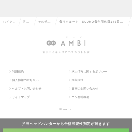
ハイクラ
営業
その他、
🟢リクルート SUUMO🟢年間休日145日！
ス求人T
系の
営業系の
週休約３日！カウンター住宅アドバイザー🔶
OP
転職
転職
の求人情報
若手ハイキャリアのスカウト転職
利用規約
求人情報に関するポリシー
個人情報の取り扱い
推奨環境
ヘルプ・お問い合わせ
参画のお問い合わせ
サイトマップ
エン会社概要
©
en Inc.
担当ヘッドハンターから
合格可能性判定
が届きます