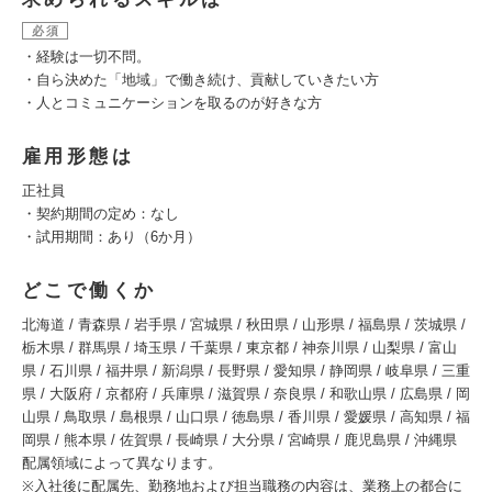
必須
・経験は一切不問。
・自ら決めた「地域」で働き続け、貢献していきたい方
・人とコミュニケーションを取るのが好きな方
雇用形態は
正社員
・契約期間の定め：なし
・試用期間：あり（6か月）
どこで働くか
北海道 / 青森県 / 岩手県 / 宮城県 / 秋田県 / 山形県 / 福島県 / 茨城県 /
栃木県 / 群馬県 / 埼玉県 / 千葉県 / 東京都 / 神奈川県 / 山梨県 / 富山
県 / 石川県 / 福井県 / 新潟県 / 長野県 / 愛知県 / 静岡県 / 岐阜県 / 三重
県 / 大阪府 / 京都府 / 兵庫県 / 滋賀県 / 奈良県 / 和歌山県 / 広島県 / 岡
山県 / 鳥取県 / 島根県 / 山口県 / 徳島県 / 香川県 / 愛媛県 / 高知県 / 福
岡県 / 熊本県 / 佐賀県 / 長崎県 / 大分県 / 宮崎県 / 鹿児島県 / 沖縄県
配属領域によって異なります。
※入社後に配属先、勤務地および担当職務の内容は、業務上の都合に