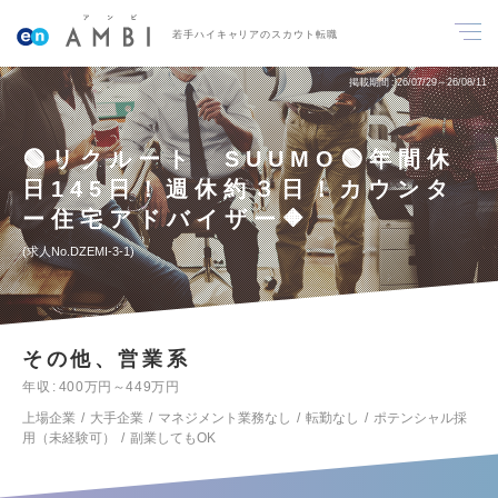
若手ハイキャリアのスカウト転職
掲載期間
26/07/29～26/08/11
🟢リクルート SUUMO🟢年間休
日145日！週休約３日！カウンタ
ー住宅アドバイザー🔶
求人No.DZEMI-3-1
その他、営業系
年収
400万円～449万円
上場企業
大手企業
マネジメント業務なし
転勤なし
ポテンシャル採
用（未経験可）
副業してもOK