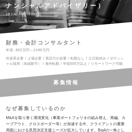
ナンシャルアドバイザリー）
求人No.RMDY-F00001
財務・会計コンサルタント
年収
800万円～2499万円
外資系企業
上場企業
英語力が必要
転勤なし
土日祝休み
ポテンシ
ャル採用（未経験可）
海外転勤
年収600万以上
リモートワーク可能
募集情報
なぜ募集しているのか
M&Aを取り巻く環境変化（事業ポートフォリオの組み替え、再編、カ
ーブアウト、クロスボーダー等）が加速する中、クライアントの重要
局面における意思決定支援ニーズが拡大しています。Big4の一角とし