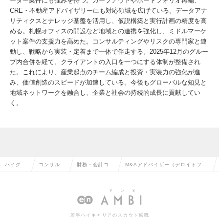
ーダー案件にも強みを持つ。カーブアウトやポートフォリオ再編、
CRE・不動産アドバイザリーにも対応領域を広げている。データアナ
リティクスとナレッジ基盤を活用し、仮説構築と実行計画の精度を高
める。札幌オフィスの開設など地域との連携を強化し、ミドルマーケ
ット案件の支援力を高めた。コンサルティングやリスクの専門家と連
動し、戦略から実装・定着まで一体で伴走する。2025年12月のグルー
プ内合併を経て、クライアントの入口を一つにする体制が整備され
た。これにより、産業起点のチーム編成と投資・実装力の強化が進
み、価値創造のスピードが加速している。今後もグローバルな知見と
地域ネットワークを融合し、企業と社会の持続的成長に貢献してい
く。
ハイクラ
コンサルタ
財務・会計コン
M&Aアドバイザー（デロイトフィ
ス求人T
ント系の転
サルタントの転
ナンシャルアドバイザリー）の求
OP
職
職
人情報
若手ハイキャリアのスカウト転職