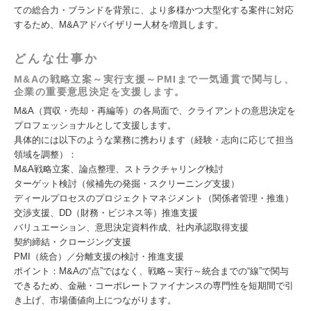
ての総合力・ブランドを背景に、より多様かつ大型化する案件に対応
するため、M&Aアドバイザリー人材を増員します。⁠
どんな仕事か
M&Aの戦略立案～実行支援～PMIまで一気通貫で関与し、
企業の重要意思決定を支援します。
M&A（買収・売却・再編等）の各局面で、クライアントの意思決定を
プロフェッショナルとして支援します。
具体的には以下のような業務に携わります（経験・志向に応じて担当
領域を調整）：
M&A戦略立案、論点整理、ストラクチャリング検討
ターゲット検討（候補先の発掘・スクリーニング支援）
ディールプロセスのプロジェクトマネジメント（関係者管理・推進）
交渉支援、DD（財務・ビジネス等）推進支援
バリュエーション、意思決定資料作成、社内承認取得支援
契約締結・クロージング支援
PMI（統合）／分離支援の検討・推進支援
ポイント：M&Aの“点”ではなく、戦略～実行～統合までの“線”で関与
できるため、金融・コーポレートファイナンスの専門性を短期間で引
き上げ、市場価値向上につながります。⁠