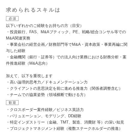
求められるスキルは
必須
以下いずれかのご経験をお持ちの方（目安）
・投資銀行、FAS、M&Aブティック、PE、戦略/総合コンサル等での
M&A関連実務
・事業会社の経営企画／財務部門等でM&A・資本政策・事業再編に関
与した経験
・金融機関（銀行・証券等）での法人向け業務における財務分析・案
件推進経験（M&A志向）
加えて、以下を重視します
・高い論理的思考力／ドキュメンテーション力
・クライアントの意思決定を前に進める推進力（関係者調整含む）
・チームでの協業姿勢（領域横断で動ける方）
歓迎
・クロスボーダー案件経験／ビジネス英語力
・バリュエーション、モデリング、DD経験
・特定インダストリー（金融、TMT、製造、消費財 等）の深い知見
・プロジェクトマネジメント経験（複数ステークホルダーの推進）