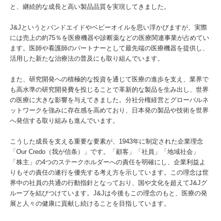
と、継続的な成長と高い製品品質を実現してきました。
J&Jというとバンドエイドやベビーオイルを思い浮かびますが、実際
には売上の約75％を医療機器や診断薬などの医療関連事業が占めてい
ます。医師や看護師のパートナーとして最先端の医療機器を提供し、
活用した新たな治療法の普及にも取り組んでいます。
また、研究開発への積極的な投資を通じて医療の進歩を支え、業界で
も高水準の研究開発費を投じることで革新的な製品を生み出し、世界
の医療に大きな影響を与えてきました。分社分権経営とグローバルネ
ットワークを強みに存在感を高めており、日本発の製品や技術を世界
へ発信する取り組みも進んでいます。
こうした成長を支える重要な要素が、1943年に制定された企業理念
「Our Credo（我が信条）」です。「顧客」「社員」「地域社会」
「株主」の4つのステークホルダーへの責任を明確にし、企業利益よ
りもその責任の遂行を優先する考え方を示しています。この理念は世
界中の社員の共通の行動指針となっており、国や文化を超えてJ&Jグ
ループを結びつけています。J&Jは今後もこの理念のもと、医療の発
展と人々の健康に貢献し続けることを目指しています。