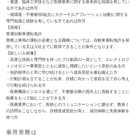
・看護、臨床工学技士など医療業界に関する基本的な知識を有してい
る方であれば尚可
・循環器・不整脈領域(主にカテーテルアブレーション治療)に関する
専門知識と経験を有している方であれば尚可
【資格】
普通自動車運転免許
業務上車両の運転が必要となる職種については、自動車運転免許を保
持している又は入社までに取得できることが条件となります。
【欲しい人材像】
・高度な技術と専門性を持ったプロ集団の一員として、エレクトロフ
ィジオロジー事業部とともに成長し飛躍したいという意欲のある方
・知的探求心と常に学び続けるという成長意欲を兼ね備えた方
・行動計画を立てることが出来、目標に向かって道筋を立て自ら考え
て行動を続けられる方
・医療機器ビジネスを通じて、不整脈治療の質向上に貢献することに
熱量をもって臨むことができる方
・医療業界において、医師とのコミュニケーションに臆せず、数多く
の訪問をこなしながら、目標達成意欲が高く、成功体験と失敗体験を
持つ方
雇用形態は