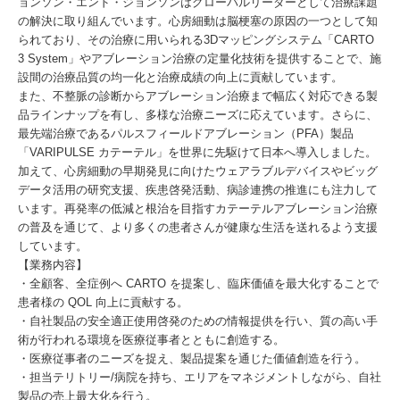
ョンソン・エンド・ジョンソンはグローバルリーダーとして治療課題
の解決に取り組んでいます。心房細動は脳梗塞の原因の一つとして知
られており、その治療に用いられる3Dマッピングシステム「CARTO
3 System」やアブレーション治療の定量化技術を提供することで、施
設間の治療品質の均一化と治療成績の向上に貢献しています。
また、不整脈の診断からアブレーション治療まで幅広く対応できる製
品ラインナップを有し、多様な治療ニーズに応えています。さらに、
最先端治療であるパルスフィールドアブレーション（PFA）製品
「VARIPULSE カテーテル」を世界に先駆けて日本へ導入しました。
加えて、心房細動の早期発見に向けたウェアラブルデバイスやビッグ
データ活用の研究支援、疾患啓発活動、病診連携の推進にも注力して
います。再発率の低減と根治を目指すカテーテルアブレーション治療
の普及を通じて、より多くの患者さんが健康な生活を送れるよう支援
しています。
【業務内容】
・全顧客、全症例へ CARTO を提案し、臨床価値を最大化することで
患者様の QOL 向上に貢献する。
・自社製品の安全適正使用啓発のための情報提供を行い、質の高い手
術が行われる環境を医療従事者とともに創造する。
・医療従事者のニーズを捉え、製品提案を通じた価値創造を行う。
・担当テリトリー/病院を持ち、エリアをマネジメントしながら、自社
製品の売上最大化を行う。