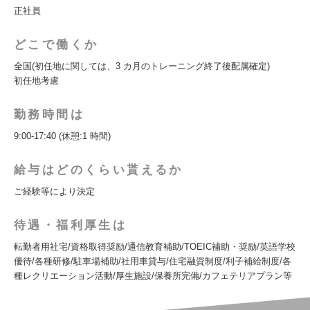
正社員
どこで働くか
全国(初任地に関しては、3 カ月のトレーニング終了後配属確定)
初任地考慮
勤務時間は
9:00-17:40 (休憩:1 時間)
給与はどのくらい貰えるか
ご経験等により決定
待遇・福利厚生は
転勤者用社宅/資格取得奨励/通信教育補助/TOEIC補助・奨励/英語学校
優待/各種研修/駐車場補助/社用車貸与/住宅融資制度/利子補給制度/各
種レクリエーション活動/厚生施設/保養所完備/カフェテリアプラン等