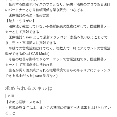
・販売する医療デバイスのプロとなり、疾患・治療のプロである医師
のパートナーとなり信頼関係を築き販売につなげる。
・医療機器の商談・販売営業
【魅力・やりがい】
・治療法が確立していない不整脈疾患の医療に対して、医療機器メー
カーとして貢献できる
・医療機器 Sales として最新テクノロジー製品を取り扱うことがで
き、売上・市場拡大に貢献できる
・単独での営業活動だけでなく、複数人で一緒にアカウントの営業活
動ができる(Dual CAS Model)
・今後の成長が期待できるマーケットで営業活動でき、医療機器メー
カーとして市場創造に携われる
・誰もが長く働き続けられる職場環境で自らのキャリアにチャレンジ
できる風土がある(i-care 制度など)
求められるスキルは
必須
【求める経験・スキル】
・営業経験 2 年以上、またこの期間に特筆すべき成果を上げられてい
ること