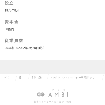
設立
1978年8月
資本金
80億円
従業員数
2537名 ※2022年9月30日現在
ハイクラ
営業
営業（法人
エレクトロフィジオロジー事業部 クリニカ
ス求人TO
系の
向け）の転
ルアカウントスペシャリスト(全国)の求人
P
転職
職
情報
若手ハイキャリアのスカウト転職