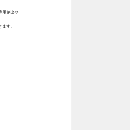
。
雇用創出や
きます。