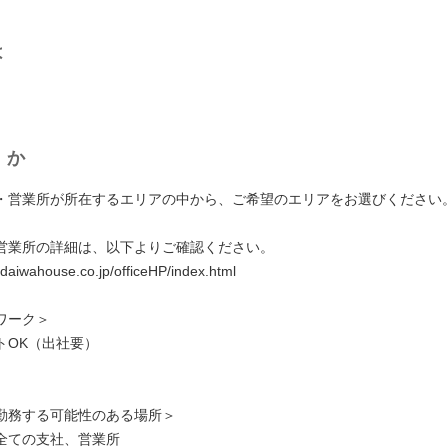
は
くか
・営業所が所在するエリアの中から、ご希望のエリアをお選びください
営業所の詳細は、以下よりご確認ください。
.daiwahouse.co.jp/officeHP/index.html
ワーク＞
トOK（出社要）
勤務する可能性のある場所＞
全ての支社、営業所