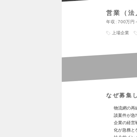
営業（法
年収
700万円
上場企業
なぜ募集
物流網の再
談案件が急
企業の経営
化が急務と