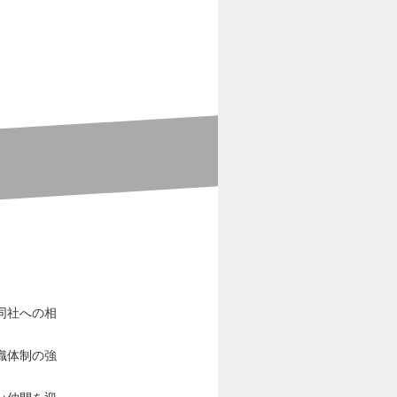
同社への相
織体制の強