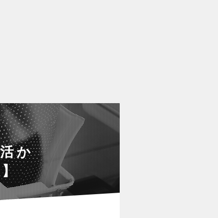
を活か
心】