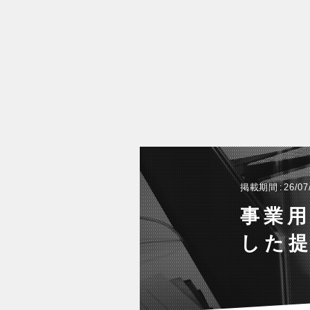
掲載期間
26/07
事業
した