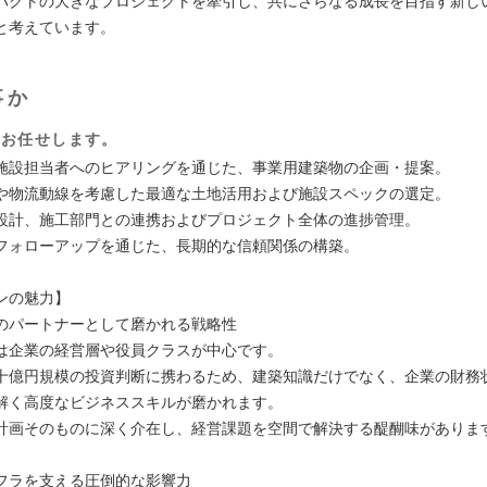
パクトの大きなプロジェクトを牽引し、共にさらなる成長を目指す新し
と考えています。
事か
をお任せします。
施設担当者へのヒアリングを通じた、事業用建築物の企画・提案。
や物流動線を考慮した最適な土地活用および施設スペックの選定。
設計、施工部門との連携およびプロジェクト全体の進捗管理。
フォローアップを通じた、長期的な信頼関係の構築。
ンの魅力】
のパートナーとして磨かれる戦略性
は企業の経営層や役員クラスが中心です。
十億円規模の投資判断に携わるため、建築知識だけでなく、企業の財務
解く高度なビジネススキルが磨かれます。
計画そのものに深く介在し、経営課題を空間で解決する醍醐味がありま
フラを支える圧倒的な影響力