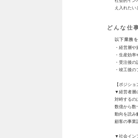
社会的イン
え入れたい
どんな仕
以下業務
・経営層や
・生産効率
・受注後の
・竣工後の
【ポジショ
▼経営者層
対峙するの
数億から数
動向を読み
顧客の事業
▼社会イン