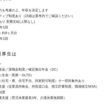
力を考慮の上、年収を決定します
ティブ制度あり（詳細は選考内でご確認ください）
り 実費支給(上限なし)
 年1回
：約9ヶ月分
年1回
利厚生は
＞
基金／退職金制度／確定拠出年金（DC）
（生命・医療・GLTD）
（社宅・寮、住宅手当、持家割引制度）※一部対象外あり
支援（従業員持株会、持投資口会、積立貯蓄制度、職場積立NISA）
制度
護支援（育児休業最長3年、介護休業無期限）