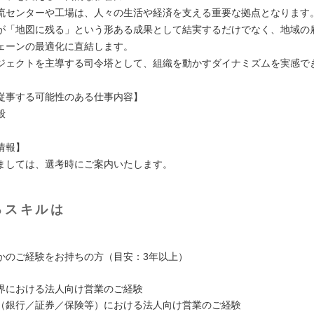
流センターや工場は、人々の生活や経済を支える重要な拠点となります
が「地図に残る」という形ある成果として結実するだけでなく、地域の
ェーンの最適化に直結します。
ジェクトを主導する司令塔として、組織を動かすダイナミズムを実感で
従事する可能性のある仕事内容】
般
情報】
ましては、選考時にご案内いたします。
るスキルは
かのご経験をお持ちの方（目安：3年以上）
界における法人向け営業のご経験
（銀行／証券／保険等）における法人向け営業のご経験