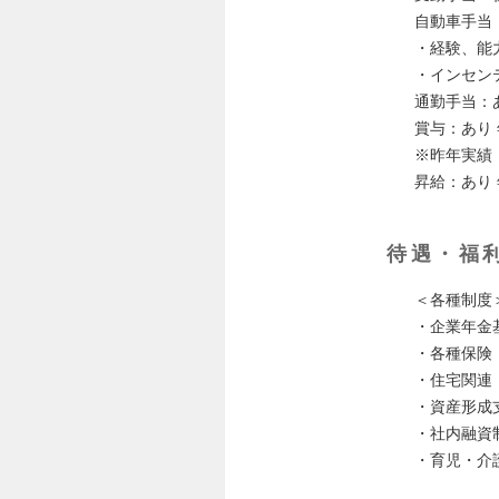
自動車手当
・経験、能
・インセン
通勤手当：あ
賞与：あり
※昨年実績
昇給：あり 
待遇・福
＜各種制度
・企業年金
・各種保険
・住宅関連
・資産形成
・社内融資
・育児・介