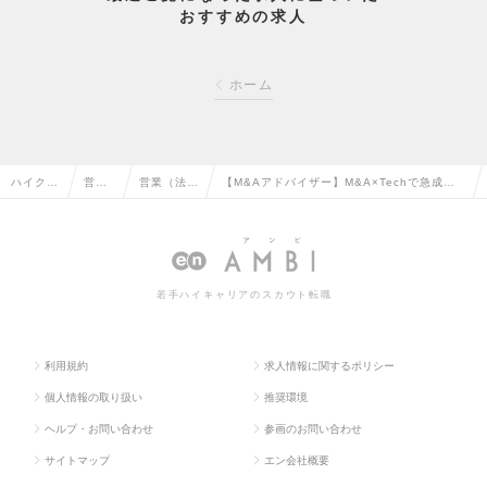
おすすめの求人
ホーム
ハイクラ
営業
営業（法人
【M&Aアドバイザー】M&A×Techで急成長
ス求人T
系の
向け）の転
中M&A仲介会社（インセンティブ上限なし）
OP
転職
職
の求人情報
若手ハイキャリアのスカウト転職
利用規約
求人情報に関するポリシー
個人情報の取り扱い
推奨環境
ヘルプ・お問い合わせ
参画のお問い合わせ
サイトマップ
エン会社概要