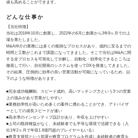
値も高めることができます。
どんな仕事か
【当社特徴】
当社は2018年10月に創業し、2022年の6月に創業から3年9ヶ月での上
場を果たしました。
M&A仲介の業務には多くの複雑なプロセスがあり、成約に至るまでの
時間と工数がこれまで課題になってきました。そこで当社はM&Aに関
する全プロセスを可視化して分解し、自動化・効率化できるところは
徹底して行い、自社開発のシステムを使ってDXを推進してきました。
その結果、圧倒的に効率の良い営業活動が可能になっているため、以
下のような特徴があります。
■完全成功報酬制、スピード成約、高いマッチング力という3つの営業
上の強みがあり営業がしやすい
■業務効率性が高いため多くの案件に携わることができ、アドバイザ
ーとしての成長スピードが速い
■高水準のインセンティブ設計があり、年収を上げやすい
■上司の既得権益がなく、未経験者でも平等な環境で活躍できる（入
社1年2ヶ月で年収1.8億円超のプレイヤーもいる）
■教育支援部という部署が教育プログラムを作成し未経験者の教育を