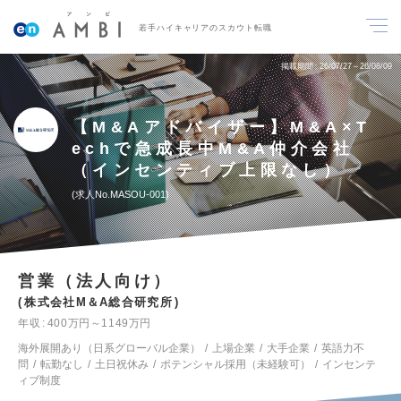
若手ハイキャリアのスカウト転職
掲載期間
26/07/27～26/08/09
【M&Aアドバイザー】M&A×T
echで急成長中M&A仲介会社
（インセンティブ上限なし）
求人No.MASOU-001
営業（法人向け）
株式会社M＆A総合研究所
年収
400万円～1149万円
海外展開あり（日系グローバル企業）
上場企業
大手企業
英語力不
問
転勤なし
土日祝休み
ポテンシャル採用（未経験可）
インセンテ
ィブ制度