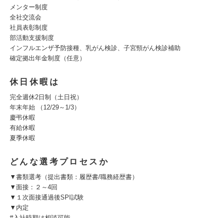
メンター制度
全社交流会
社員表彰制度
部活動支援制度
インフルエンザ予防接種、乳がん検診、子宮頸がん検診補助
確定拠出年金制度（任意）
休日休暇は
完全週休2日制（土日祝）
年末年始 （12/29～1/3）
慶弔休暇
有給休暇
夏季休暇
どんな選考プロセスか
▼書類選考（提出書類：履歴書/職務経歴書）
▼面接：２～4回
▼１次面接通過後SPI試験
▼内定
#入社時期は相談可能