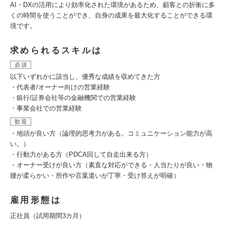
AI・DXの活用により効率化された環境があるため、顧客との折衝に多
くの時間を使うことができ、自身の成果を最大化することができる環
境です。
求められるスキルは
必須
以下いずれかに該当し、優秀な成績を収めてきた方
・代表者/オーナー向けの営業経験
・銀行/証券会社等の金融機関での営業経験
・事業会社での営業経験
歓迎
・地頭が良い方（論理的思考力がある。コミュニケーション能力が高
い。）
・行動力がある方（PDCA回して自走出来る方）
・オーナー受けが良い方（素直な対応ができる・人当たりが良い・物
腰が柔らかい・所作や言葉遣いが丁寧・受け答えが明確）
雇用形態は
正社員（試用期間3カ月）