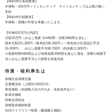
【M&A仲介未経験者】
年俸制：420万円＋インセンティブ ※インセンティブは上限の無い
支給
【M&A仲介経験者】
年俸制：前職の年収を考慮いたします。
【年俸420万円の内訳】
月額35万円（みなし残業 月44時間・深夜30時間を含む）
基本月額251,300円（基本給196,300円＋一律支給の生涯設計手当
55,000円）、みなし残業手当98,700円（内深夜11,900円）
※残業時間44時間および深夜残業30時間を超えた場合、実際の残業手
当とみなし残業手当との差額を別途支給
待遇・福利厚生は
各種社会保険完備
交通費支給（上限50,000円/月）
家賃補助（未経験入社の方のみ・支給条件あり）
歓迎会補助
持株会奨励金
資格取得補助制度
社内ライブラリー制度（書籍購入補助）