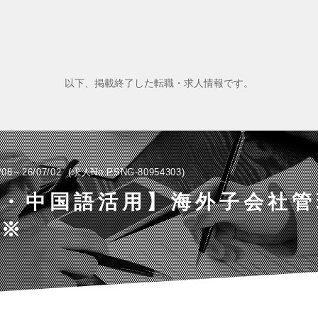
以下、掲載終了した転職・求人情報です。
/08～26/07/02
求人No.PSNG-80954303
語・中国語活用】海外子会社管
務※