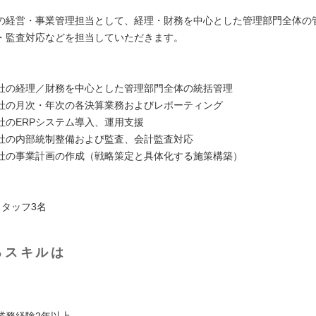
の経営・事業管理担当として、経理・財務を中心とした管理部門全体の
・監査対応などを担当していただきます。
：
社の経理／財務を中心とした管理部門全体の統括管理
社の月次・年次の各決算業務およびレポーティング
社のERPシステム導入、運用支援
社の内部統制整備および監査、会計監査対応
社の事業計画の作成（戦略策定と具体化する施策構築）
】
スタッフ3名
るスキルは
業務経験2年以上