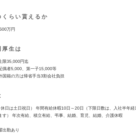
のくらい貰えるか
 600万円
利厚生は
限35,000円迄
偶者5,000、第一子15,000等
外国籍の方は帰省手当3割会社負担
は
（休日は土日祝日） 年間有給休暇10日～20日（下限日数は、入社半年
ます） 年次有給、積立有給、弔事、結婚、育児、結婚、介護休暇
曜出勤あり