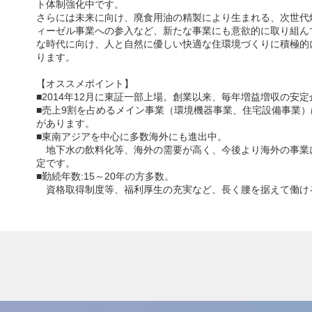
ト体制強化中です。
さらには未来に向け、廃食用油の精製により生まれる、次世代
ィーゼル事業への参入など、新たな事業にも意欲的に取り組ん
な時代に向け、人と自然に優しい快適な住環境づくりに積極的
ります。
【オススメポイント】
■2014年12月に東証一部上場。創業以来、毎年増益増収の安
■売上9割を占めるメイン事業（環境機器事業、住宅設備事業）
があります。
■東南アジアを中心に多数海外にも進出中。
地下水の飲料化等、海外の需要が高く、今後より海外の事業
定です。
■勤続年数:15～20年の方多数。
資格取得制度等、福利厚生の充実など、長く腰を据えて働け