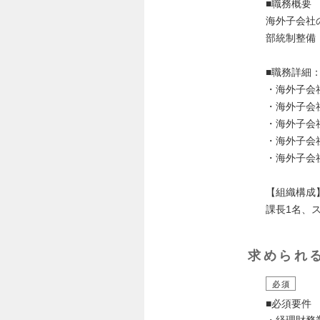
■職務概要
海外子会社
部統制整備
■職務詳細
・海外子会
・海外子会
・海外子会
・海外子会
・海外子会
【組織構成
課長1名、
求められ
必須
■必須要件
・経理財務