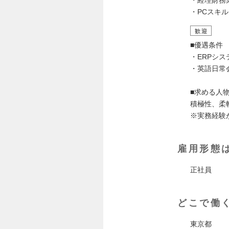
・PCスキ
歓迎
■優遇条件
・ERPシ
・英語日常
■求める人
積極性、柔
※実務経験
雇用形態
正社員
どこで働
東京都