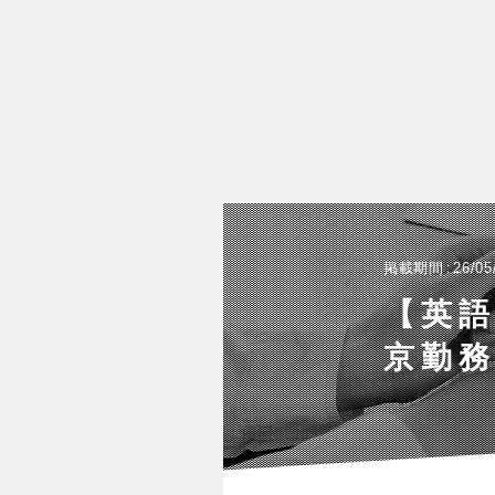
掲載期間
26/05
【英
京勤