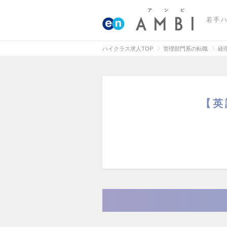
若手
ハイクラス求人TOP
管理部門系の転職
経
【英