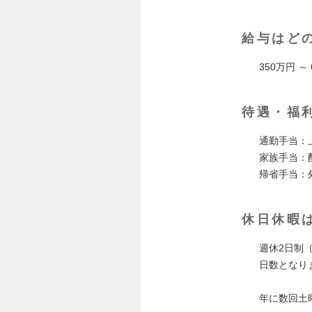
給与はど
350万円 ～
待遇・福
通勤手当：上
家族手当：配
帰省手当：
休日休暇
週休2日制
日数となり
年に数回土