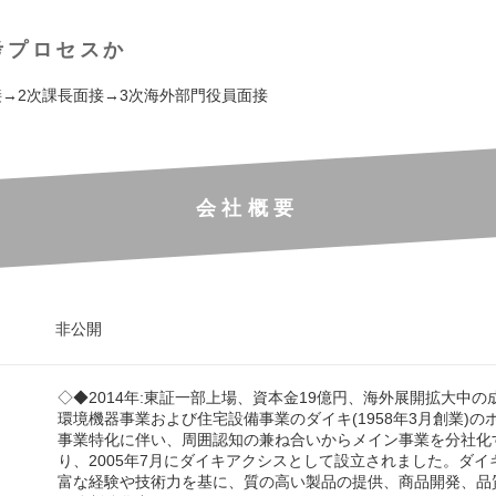
考プロセスか
接→2次課長面接→3次海外部門役員面接
会社概要
非公開
◇◆2014年:東証一部上場、資本金19億円、海外展開拡大中の
環境機器事業および住宅設備事業のダイキ(1958年3月創業)の
事業特化に伴い、周囲認知の兼ね合いからメイン事業を分社化
り、2005年7月にダイキアクシスとして設立されました。ダイ
富な経験や技術力を基に、質の高い製品の提供、商品開発、品