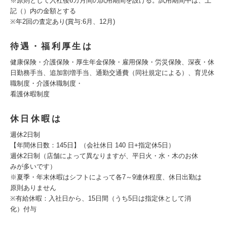
※原則として入社後6カ月間の試用期間を設ける。試用期間中は、上
記（）内の金額とする
※年2回の査定あり(賞与:6月、12月)
待遇・福利厚生は
健康保険・介護保険・厚生年金保険・雇用保険・労災保険、深夜・休
日勤務手当、追加割増手当、通勤交通費（同社規定による）、育児休
職制度・介護休職制度・
看護休暇制度
休日休暇は
週休2日制
【年間休日数：145日】（会社休日 140 日+指定休5日）
週休2日制（店舗によって異なりますが、平日火・水・木のお休
みが多いです）
※夏季・年末休暇はシフトによって各7～9連休程度、休日出勤は
原則ありません
※有給休暇：入社日から、15日間（うち5日は指定休として消
化）付与