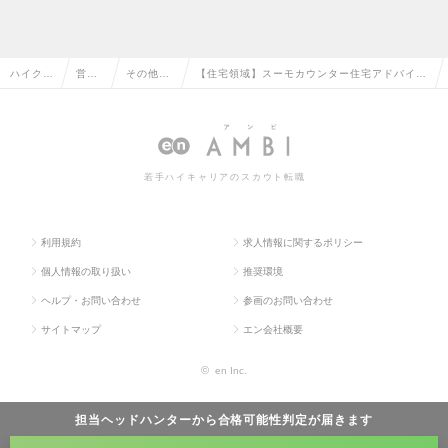
ハイクラ
営業
その他、
【住宅領域】スーモカウンター住宅アドバイザ
ス求人T
系の
営業系の
ー/カウンター社員 年間休日145日/週休約３
OP
転職
転職
日の求人情報
若手ハイキャリアのスカウト転職
利用規約
求人情報に関するポリシー
個人情報の取り扱い
推奨環境
ヘルプ・お問い合わせ
参画のお問い合わせ
サイトマップ
エン会社概要
©
en Inc.
担当ヘッドハンターから
合格可能性判定
が届きます