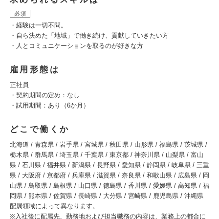
必須
・経験は一切不問。
・自ら決めた「地域」で働き続け、貢献していきたい方
・人とコミュニケーションを取るのが好きな方
雇用形態は
正社員
・契約期間の定め：なし
・試用期間：あり（6か月）
どこで働くか
北海道 / 青森県 / 岩手県 / 宮城県 / 秋田県 / 山形県 / 福島県 / 茨城県 /
栃木県 / 群馬県 / 埼玉県 / 千葉県 / 東京都 / 神奈川県 / 山梨県 / 富山
県 / 石川県 / 福井県 / 新潟県 / 長野県 / 愛知県 / 静岡県 / 岐阜県 / 三重
県 / 大阪府 / 京都府 / 兵庫県 / 滋賀県 / 奈良県 / 和歌山県 / 広島県 / 岡
山県 / 鳥取県 / 島根県 / 山口県 / 徳島県 / 香川県 / 愛媛県 / 高知県 / 福
岡県 / 熊本県 / 佐賀県 / 長崎県 / 大分県 / 宮崎県 / 鹿児島県 / 沖縄県
配属領域によって異なります。
※入社後に配属先、勤務地および担当職務の内容は、業務上の都合に