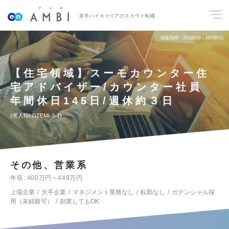
若手ハイキャリアのスカウト転職
掲載期間
26/08/08～26/08/21
【住宅領域】スーモカウンター住
宅アドバイザー/カウンター社員
年間休日145日/週休約３日
求人No.DZEMI-3-1
その他、営業系
年収
400万円～449万円
上場企業
大手企業
マネジメント業務なし
転勤なし
ポテンシャル採
用（未経験可）
副業してもOK