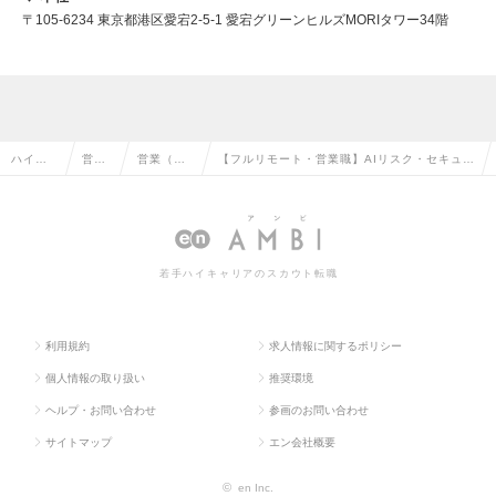
〒105-6234 東京都港区愛宕2-5-1 愛宕グリーンヒルズMORIタワー34階
ハイク
営業
営業（法
【フルリモート・営業職】AIリスク・セキュリ
ラス求
系の
人向け）
ティ・プライバシー領域の最先端スタートアッ
人TOP
転職
の転職
プ！の求人情報
若手ハイキャリアのスカウト転職
利用規約
求人情報に関するポリシー
個人情報の取り扱い
推奨環境
ヘルプ・お問い合わせ
参画のお問い合わせ
サイトマップ
エン会社概要
©
en Inc.