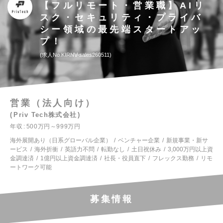
【フルリモート・営業職】AIリ
スク・セキュリティ・プライバ
シー領域の最先端スタートアッ
プ！
求人No.KIRNV-sales260511
営業（法人向け）
Priv Tech株式会社
年収
500万円～999万円
海外展開あり（日系グローバル企業）
ベンチャー企業
新規事業・新サ
ービス
海外折衝
英語力不問
転勤なし
土日祝休み
3,000万円以上資
金調達済
1億円以上資金調達済
社長・役員直下
フレックス勤務
リモ
ートワーク可能
募集情報