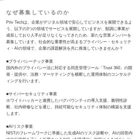
なぜ募集しているのか
Priv Techは、企業がデジタル領域で安心してビジネスを展開できるよ
う、以下の3つの領域でサービスを展開していますが、順調に事業が
成長しており人手が足りなくなってきたため、新たな営業メンバーを
募集しています。社会的な重要性が高まるプライバシー・セキュリテ
ィ・AIの領域で、企業の課題解決を共に推進していきませんか？
■プライバシーテック事業
国内外のプライバシー法に対応する同意管理ツール「Trust 360」の開
発・提供や、法務・マーケティングを横断した運用体制のコンサルテ
ィングを行います。
■サイバーセキュリティ事業
ホワイトハッカーと連携したバグバウンティの導入支援、脆弱性診
断、社内研修などを通じ、持続可能なセキュリティ体制の構築を支援
します。
■AIリスク事業
NISTのフレームワークに準拠した生成AIのリスク診断や、AIの回答内