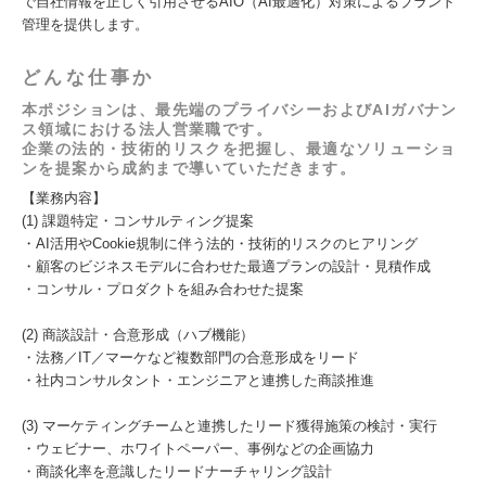
で自社情報を正しく引用させるAIO（AI最適化）対策によるブランド
管理を提供します。
どんな仕事か
本ポジションは、最先端のプライバシーおよびAIガバナン
ス領域における法人営業職です。
企業の法的・技術的リスクを把握し、最適なソリューショ
ンを提案から成約まで導いていただきます。
【業務内容】
(1) 課題特定・コンサルティング提案
・AI活用やCookie規制に伴う法的・技術的リスクのヒアリング
・顧客のビジネスモデルに合わせた最適プランの設計・見積作成
・コンサル・プロダクトを組み合わせた提案
(2) 商談設計・合意形成（ハブ機能）
・法務／IT／マーケなど複数部門の合意形成をリード
・社内コンサルタント・エンジニアと連携した商談推進
(3) マーケティングチームと連携したリード獲得施策の検討・実行
・ウェビナー、ホワイトペーパー、事例などの企画協力
・商談化率を意識したリードナーチャリング設計