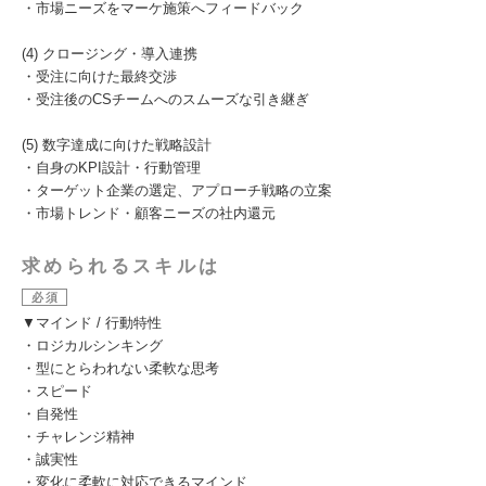
・市場ニーズをマーケ施策へフィードバック
(4) クロージング・導入連携
・受注に向けた最終交渉
・受注後のCSチームへのスムーズな引き継ぎ
(5) 数字達成に向けた戦略設計
・自身のKPI設計・行動管理
・ターゲット企業の選定、アプローチ戦略の立案
・市場トレンド・顧客ニーズの社内還元
求められるスキルは
必須
▼マインド / 行動特性
・ロジカルシンキング
・型にとらわれない柔軟な思考
・スピード
・自発性
・チャレンジ精神
・誠実性
・変化に柔軟に対応できるマインド