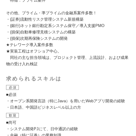
特徴：プライム案件
その他、プライム・準プライムの金融系案件多数！
・(証券)流動性リスク管理システム新規構築
・(銀行)ネット銀行勘定系システム保守／導入支援PMO
・(損保)自動車修理見積システムの構築
・(損保)次期再保険システムの開発
★テレワーク導入案件多数
★実装工程はオフショア中心。
同社の主な担当領域は、プロジェクト管理、上流設計、および成果
物の受け入れ検証
求められるスキルは
必須
■必須
・オープン系開発言語（特にJava）を用いたWebアプリ開発の経験
・日本語、中国語ビジネスレベル以上の方
歓迎
■尚可
・システム開発PJにて、日中通訳の経験
・金融（特に証券）の業務知識