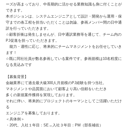
ーズが高まっており、中長期的に活かせる業務知識も身に付くことが
できます。
本ポジションは、システムエンジニアとして設計・開発から運用・保
守までの各工程を担当いただくことは勿論、参画メンバー間の日中通
訳を行っていただきます。
☆顧客折衝は発生しませんが、日中通訳業務等を通じて、チーム内の
PJ促進を担っていただきます。
能力・適性に応じ、将来的にチームマネジメントをお任せしていき
ます！
☆既に同社社員が数名参画している案件です。参画規模は10名程度に
なる見込みです
【募集背景】
金融業界にて過去最大級300人月規模のPJ経験を持つ当社。
マネジメントや品質面において顧客より高い信頼をいただき
多くの新規案件獲得を実現しております。
それに伴い、将来的にプロジェクトのキーマンとしてご活躍いただけ
る
エンジニアを募集しております。
＜具体例＞
・20代、入社１年目：SE→入社３年目：PM（部長補佐）