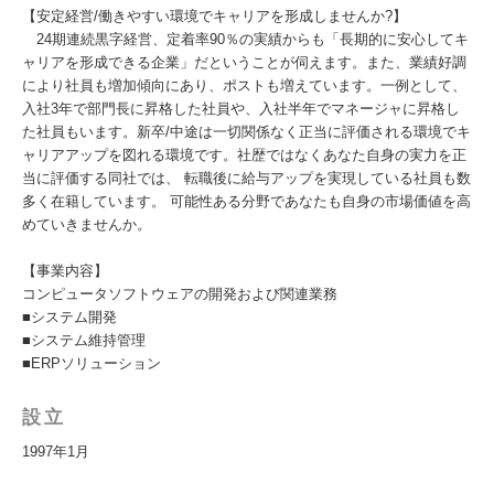
【安定経営/働きやすい環境でキャリアを形成しませんか?】
24期連続黒字経営、定着率90％の実績からも「長期的に安心してキ
ャリアを形成できる企業」だということが伺えます。また、業績好調
により社員も増加傾向にあり、ポストも増えています。一例として、
入社3年で部門長に昇格した社員や、入社半年でマネージャに昇格し
た社員もいます。新卒/中途は一切関係なく正当に評価される環境でキ
ャリアアップを図れる環境です。社歴ではなくあなた自身の実力を正
当に評価する同社では、 転職後に給与アップを実現している社員も数
多く在籍しています。 可能性ある分野であなたも自身の市場価値を高
めていきませんか。
【事業内容】
コンピュータソフトウェアの開発および関連業務
■システム開発
■システム維持管理
■ERPソリューション
設立
1997年1月