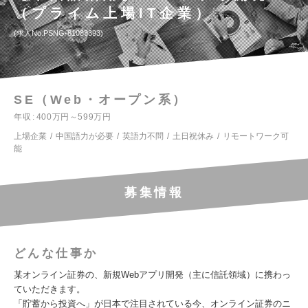
（プライム上場IT企業）
求人No.PSNG-81083393
SE（Web・オープン系）
年収
400万円～599万円
上場企業
中国語力が必要
英語力不問
土日祝休み
リモートワーク可
能
募集情報
どんな仕事か
某オンライン証券の、新規Webアプリ開発（主に信託領域）に携わっ
ていただきます。
「貯蓄から投資へ」が日本で注目されている今、オンライン証券のニ