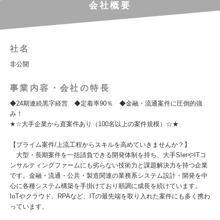
会社概要
社名
非公開
事業内容・会社の特長
◆24期連続黒字経営 ◆定着率90％ ◆金融・流通案件に圧倒的強
み！
★☆大手企業から直案件あり（100名以上の案件規模）☆★
【プライム案件/上流工程からスキルを高めていきませんか？】
大型・長期案件を一括請負できる開発体制を持ち、大手SIerやITコ
ンサルティングファームにも劣らない技術力と課題解決力を持つ企業
です。金融・流通・公共・製造関連の業務系システム設計・開発を中
心に各種システム構築を手掛けており順調に成長を続けています。
IoTやクラウド、RPAなど、ITの最先端を取り入れた案件にも多く携わ
っています。