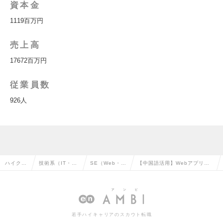
資本金
1119百万円
売上高
17672百万円
従業員数
926人
ハイクラ
技術系（IT・W
SE（Web・オ
【中国語活用】Webアプリ開
ス求人T
eb・通信系）の
ープン系）の
発（プライム上場IT企業）の
OP
転職
転職
求人情報
若手ハイキャリアのスカウト転職