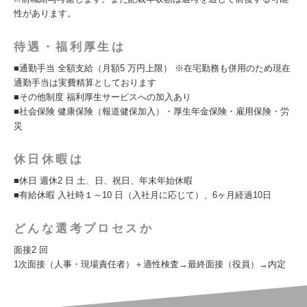
性があります。
待遇・福利厚生は
■通勤⼿当 全額⽀給（⽉額5 万円上限） ※在宅勤務も併⽤のため現在
通勤⼿当は実費精算としております
■その他制度 福利厚⽣サービスへの加⼊あり
■社会保険 健康保険（報道健保加⼊）・厚⽣年⾦保険・雇⽤保険・労
災
休日休暇は
■休日 週休2 日 土、日、祝日、年末年始休暇
■有給休暇 入社時１～10 日（入社月に応じて）、6ヶ月経過10日
どんな選考プロセスか
⾯接2 回
1次面接（人事・現場責任者）＋適性検査→最終面接（役員）→内定