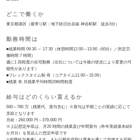
どこで働くか
東京都港区（最寄り駅：地下鉄⽇⽐⾕線 神⾕町駅 徒歩3分）
勤務時間は
■就業時間 09:30 ～ 17:30（休憩時間12:00～13:00（60分）／所定労
働時間 7 時間）
週に1 回程度の在宅勤務（出社については今後の状況により変更の可
能性があります）
■フレックスタイム制 有（コアタイム11:00～15:00）
■残業 有 月残業平均時間20時間程度
給与はどのくらい貰えるか
500～780 万（残業代、賞与含む）※賞与は半期ごとの実績に応じて
支給となります
月給：260,000 円～379,000 円
※上記想定年収は、⽉20 時間の残業及び年間賞与（昨年実績基本給6
か⽉分）を⾒込んだ想定年収です
※前職給与考慮します。また記載年収額は選考を通じて前後する可能