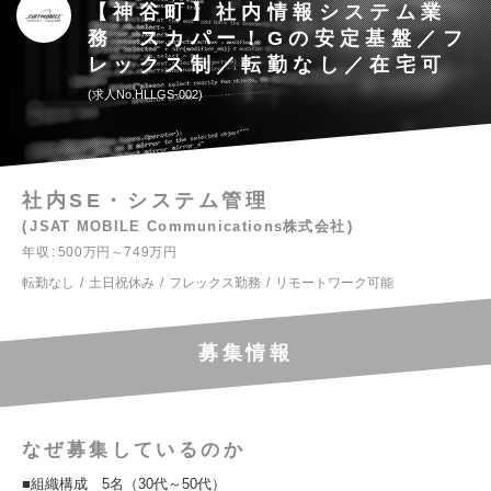
【神谷町】社内情報システム業
務 スカパー！Gの安定基盤／フ
レックス制／転勤なし／在宅可
求人No.HLLGS-002
社内SE・システム管理
JSAT MOBILE Communications株式会社
年収
500万円～749万円
転勤なし
土日祝休み
フレックス勤務
リモートワーク可能
募集情報
なぜ募集しているのか
■組織構成 5名（30代～50代）