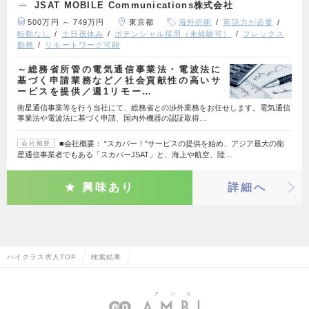
JSAT MOBILE Communications株式会社
500万円 ～ 749万円
東京都
海外折衝
英語力が必要
転勤なし
土日祝休み
ポテンシャル採用（未経験可）
フレックス
勤務
リモートワーク可能
～総務省所管の電気通信事業法・電波法に
基づく申請業務など／社会貢献性の高いサ
ービスを提供／週1リモー…
衛星通信事業等を行う当社にて、総務省との渉外業務をお任せします。電気通信
事業法や電波法に基づく申請、国内外機器の認証取得…
■会社概要： “スカパー！”サービスの提供を始め、アジア最大の衛
会社概要
星通信事業者でもある「スカパーJSAT」と、海上や航空、陸…
興味あり
詳細へ
ハイクラス求人TOP
検索結果