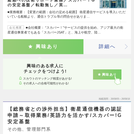
船舶への技術サポート業務／スカパー！G
の安定基盤／転勤無し／英…
■業務概要：【変更の範囲：会社の定める範囲】 衛星通信サービスを導入いただ
いている船舶より、通信トラブル等の問合せがありま…
■会社概要： “スカパー！”サービスの提供を始め、アジア最大の衛
会社概要
星通信事業者でもある「スカパーJSAT」と、海上や航空、陸…
興味あり
詳細へ
興味のある求人に
チェックをつけよう!
興味あり
スカウトのマッチング精度があがる!
その求人への合格可能性がわかる!
掲載期間
26/08/05～26/08/18
【総務省との渉外担当】衛星通信機器の認証
申請～取得業務/英語力を活かす/スカパー!G
安定基盤
その他、管理部門系