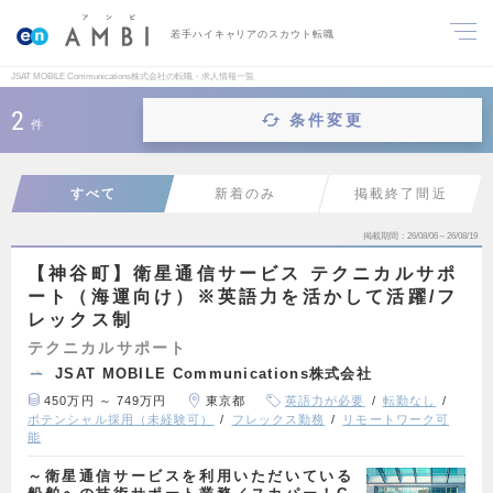
若手ハイキャリアのスカウト転職
JSAT MOBILE Communications株式会社の転職・求人情報一覧
2
条件変更
件
すべて
新着のみ
掲載終了間近
掲載期間
26/08/06～26/08/19
【神谷町】衛星通信サービス テクニカルサポ
ート（海運向け）※英語力を活かして活躍/フ
レックス制
テクニカルサポート
JSAT MOBILE Communications株式会社
450万円 ～ 749万円
東京都
英語力が必要
転勤なし
ポテンシャル採用（未経験可）
フレックス勤務
リモートワーク可
能
～衛星通信サービスを利用いただいている