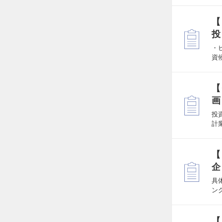
【
投
・
資
【
画
投
計
【
企
具
ン
【