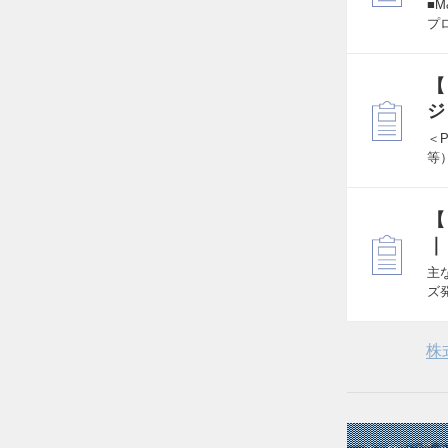
■
プ
【
ジ
＜
等
【
｜
主
ズ
株