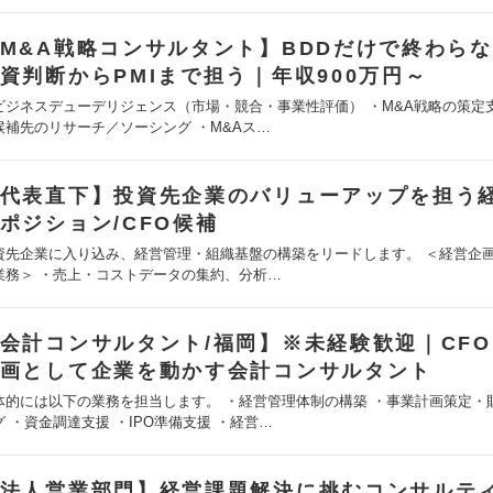
M&A戦略コンサルタント】BDDだけで終わら
資判断からPMIまで担う｜年収900万円～
ビジネスデューデリジェンス（市場・競合・事業性評価） ・M&A戦略の策定支
候補先のリサーチ／ソーシング ・M&Aス…
代表直下】投資先企業のバリューアップを担う
ポジション/CFO候補
資先企業に入り込み、経営管理・組織基盤の構築をリードします。 ＜経営企
業務＞ ・売上・コストデータの集約、分析…
会計コンサルタント/福岡】※未経験歓迎｜CF
画として企業を動かす会計コンサルタント
体的には以下の業務を担当します。 ・経営管理体制の構築 ・事業計画策定・
グ ・資金調達支援 ・IPO準備支援 ・経営…
法人営業部門】経営課題解決に挑むコンサルテ