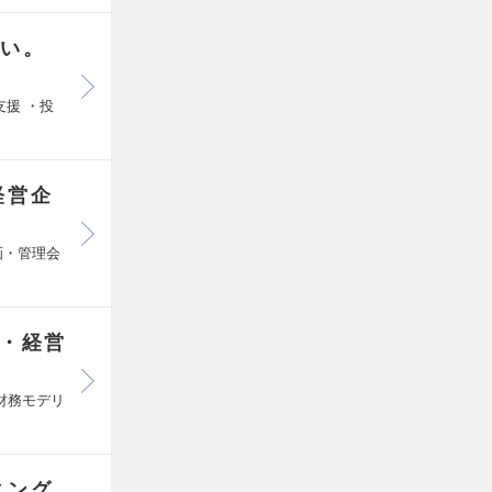
ない。
援 ・投
経営企
画・管理会
O・経営
財務モデリ
ィング