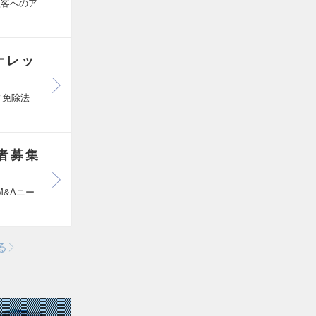
顧客へのア
ナレッ
ィ免除法
者募集
&Aニー
る