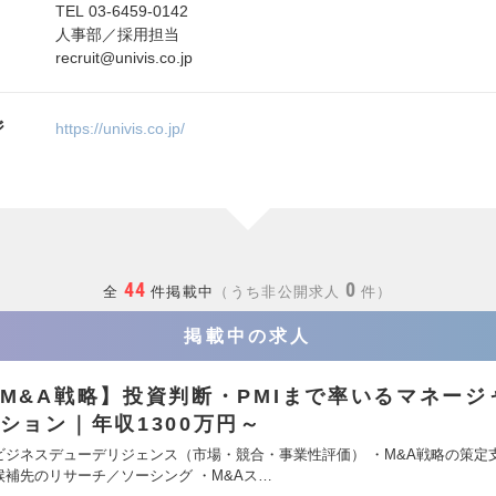
TEL 03-6459-0142
人事部／採用担当
recruit@univis.co.jp
ジ
https://univis.co.jp/
44
0
全
件掲載中
うち非公開求人
件
掲載中の求人
M&A戦略】投資判断・PMIまで率いるマネージ
ション｜年収1300万円～
ビジネスデューデリジェンス（市場・競合・事業性評価） ・M&A戦略の策定支
候補先のリサーチ／ソーシング ・M&Aス…