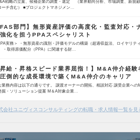
M&A戦略の立案、候補企業の調査・選定 （業界動向分析、市場調査、新規
ローチ含む） ■プロジェクトマネジメン…
FAS部門】無形資産評価の高度化・監査対応・
強化を担うPPAスペシャリスト
PPA実務＞ ・無形資産の識別・評価モデルの構築（超過収益法、ロイヤリテ
） ・取得原価配分（PPA）に関連する財…
昇給・昇格スピード業界屈指！】M&A仲介経験
圧倒的な成長環境で築くM&A仲介のキャリア
な業務内容は以下の通りです。 譲渡オーナーの開拓、相談対応 譲受企業へのM
発掘・ソリューション提案 M＆A対象企業…
式会社ユニヴィスコンサルティングの転職・求人情報一覧を見