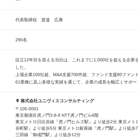
代表取締役 渡邉 広康
290名
設立12年目を迎える当社は、これまでに1,000社を超える企業
した。
上場企業100社超、M&A支援700件超、ファンド支援80ファン
61業種に及ぶ多様な実績を通じて、企業の成長を幅広くサポー
株式会社ユニヴィスコンサルティング
〒105-0001
東京都港区虎ノ門3-8-8 NTT虎ノ門ビル6階
東京メトロ⽇⽐⾕線『⻁ノ⾨ヒルズ駅』より徒歩2分 東京メト
⾕町駅』より徒歩5分 東京メトロ銀座線『⻁ノ⾨駅』より徒歩7
三⽥線「御成⾨駅」より徒歩12分