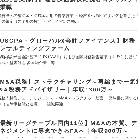
業職
経営層への補助金・助成金活用の提案営業 ・経営者へのヒアリングを通じた
」の策定（スキルの核） ・アライアンス先…
USCPA・グローバルx会計ファイナンス】財務
ンサルティングファーム
職務内容 米国会計基準（US GAAP）および国際財務報告基準（IFRS）に基
作成・監査対応 多国籍企業・海…
M&A税務】ストラクチャリング～再編まで一気
&A税務アドバイザリー｜年収1300万～
税務 / 財務デューデリジェンス ・M&Aストラクチャー助言 ・契約書に関す
ス（法律事務所と連携） ・組織再編…
最新リーグテーブル国内11位】M&Aの本質、
ネジメントに専念できるFAへ｜年収900万～