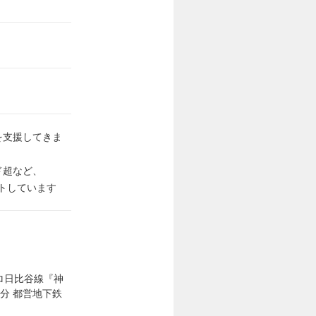
を支援してきま
ド超など、
トしています
ロ⽇⽐⾕線『神
分 都営地下鉄