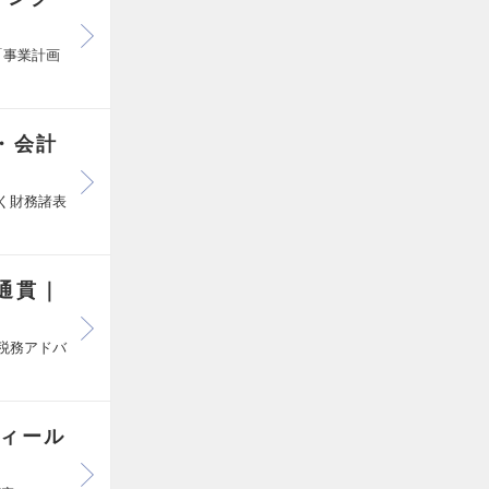
「事業計画
・会計
づく財務諸表
通貫｜
る税務アドバ
ディール