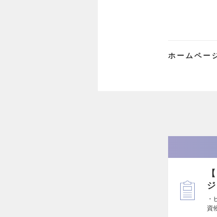
ホームペー
【
ジ
・
資