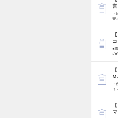
営
・
書
【
コ
■
の
【
M
・
イ
【
マ