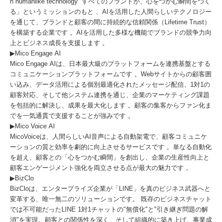
h humanlike technology” すべてのブランドが、心をつかむ瞬間をつく
る」というミッションのもと 、AIを活用した人間らしいテクノロジー
を通じて、ブランドと顧客の間に持続的な信頼関係（Lifetime Trust）
を構築する企業です 。AIを活用した多様な機能でブランドの競争力向
上とビジネス成長を支援します 。
▶Mico Engage AI
Mico Engage AIは、日本最大級のプラットフォームを連携基盤とする
コミュニケーションプラットフォームです 。Webサイトからの顧客囲
い込み、データ活用による個別最適化されたメッセージ配信、1対1の
顧客対応、そして他システム連携を通じ、企業のマーケティング課題
を包括的に解決し、成果を最大化します 。顧客の集客からファン化ま
でを一気通貫で支援することが強みです 。
▶Mico Voice AI
MicoVoiceは、人間らしいAI音声による自動架電で、顧客コミュニケ
ーションの質と効率を劇的に向上させるサービスです 。単なる自動化
を超え、顧客との「心をつかむ瞬間」を創出し、企業の生産性向上と
顧客エンゲージメント強化を両立させる点が最大の魅力です 。
▶BizClo
BizCloは、エンタープライズ企業が「LINE」を真のビジネス武器へと
変革する、唯一無二のソリューションです。 既存のビジネスチャット
では不可能だったLINE 1対1チャットの"無償化"と"引き継ぎ問題の解
消"を実現。顧客との関係性を深く、そして組織的に築き上げ、事業成