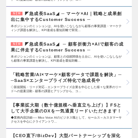
◤急成長SaaS◢ ─ マーケ×AI｜戦略と成果創
NEW
出に集中するCustomer Success ─
本ポジションのミッションは、AIを使いこなしながら顧客の事業課題・マーケテ
ィング課題を解決し、KPI達成を最短距離で実現…
◤急成長SaaS◢ ─ 顧客折衝力×AIで顧客の成
NEW
果に伴走するCustomer Success ─
本ポジションのミッションは、顧客との信頼関係を土台に、AIを使いこなしなが
ら顧客の事業課題を解決し、KPI達成を最短距離…
「戦略営業/AI×マーケ×顧客データで課題を解決」─
─SaaS×エンタープライズ特化で急成長中
◇新規開拓・リード対応 - エンタープライズ企業を中心とした様々な業界のリー
ドへの提案活動 - 顧客の課題ヒアリングから、コ…
【事業拡大期（数十億規模へ垂直立ち上げ）】FSと
して大手企業のDXを一気通貫リードいただきます！
◆業務内容詳細----- Mico Voice AIのビジネス職として、セールス～カスタマーサ
クセスを中心にクライアントワ…
【CEO直下/BizDev】大型パートナーシップを深化