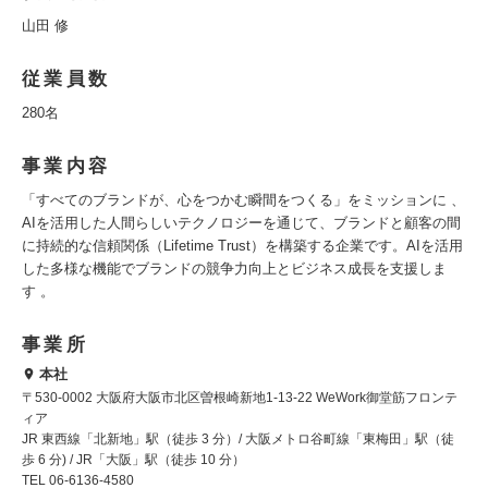
山田 修
従業員数
280名
事業内容
「すべてのブランドが、心をつかむ瞬間をつくる」をミッションに 、
AIを活用した人間らしいテクノロジーを通じて、ブランドと顧客の間
に持続的な信頼関係（Lifetime Trust）を構築する企業です。AIを活用
した多様な機能でブランドの競争力向上とビジネス成長を支援しま
す 。
事業所
本社
〒530-0002 大阪府大阪市北区曽根崎新地1-13-22 WeWork御堂筋フロンテ
ィア
JR 東西線「北新地」駅（徒歩 3 分）/ 大阪メトロ谷町線「東梅田」駅（徒
歩 6 分) / JR「大阪」駅（徒歩 10 分）
TEL 06-6136-4580