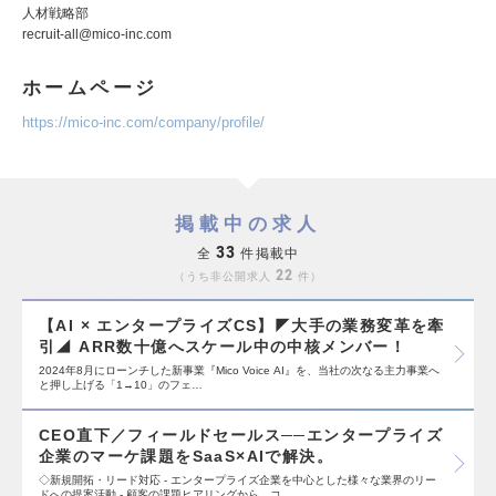
人材戦略部
recruit-all@mico-inc.com
ホームページ
https://mico-inc.com/company/profile/
掲載中の求人
33
全
件掲載中
22
うち非公開求人
件
【AI × エンタープライズCS】◤大手の業務変革を牽
引◢ ARR数十億へスケール中の中核メンバー！
2024年8月にローンチした新事業『Mico Voice AI』を、当社の次なる主力事業へ
と押し上げる「1→10」のフェ…
CEO直下／フィールドセールス──エンタープライズ
企業のマーケ課題をSaaS×AIで解決。
◇新規開拓・リード対応 - エンタープライズ企業を中心とした様々な業界のリー
ドへの提案活動 - 顧客の課題ヒアリングから、コ…