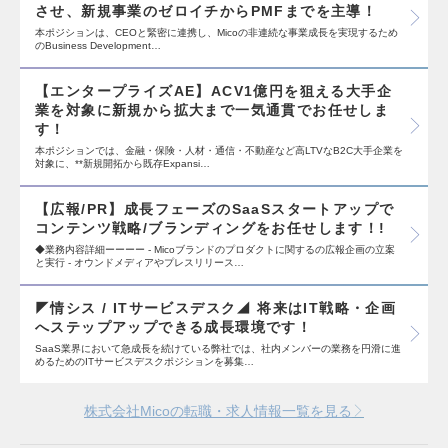
させ、新規事業のゼロイチからPMFまでを主導！
本ポジションは、CEOと緊密に連携し、Micoの非連続な事業成長を実現するため
のBusiness Development…
【エンタープライズAE】ACV1億円を狙える大手企
業を対象に新規から拡大まで一気通貫でお任せしま
す！
本ポジションでは、金融・保険・人材・通信・不動産など高LTVなB2C大手企業を
対象に、**新規開拓から既存Expansi…
【広報/PR】成長フェーズのSaaSスタートアップで
コンテンツ戦略/ブランディングをお任せします！!
◆業務内容詳細ーーーー - Micoブランドのプロダクトに関するの広報企画の立案
と実行 - オウンドメディアやプレスリリース…
◤情シス / ITサービスデスク◢ 将来はIT戦略・企画
へステップアップできる成長環境です！
SaaS業界において急成長を続けている弊社では、社内メンバーの業務を円滑に進
めるためのITサービスデスクポジションを募集…
株式会社Micoの転職・求人情報一覧を見る