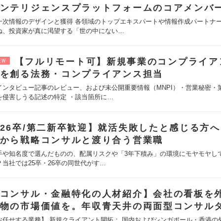
ンテリジェンスプラットフォームのコアメンバ
一次情報のデザインと獲得 各領域のトップエキスパートや情報作成パートナ
ね、投資家が真に渇望する「世の中にない…
【フルリモート可】新規事業のコンプライア
EW
を創る法務・コンプライアンス担当
インタビュー記事のレビュー、および未公開重要情報（MNPI）・営業秘密・
を侵害しうる記述の特定 ・該当箇所に…
26卒/第二新卒歓迎】就活失敗したと感じる方
から戦略コンサルと渡り合う営業職
手や知名度で選んだものの、配属リスクや「3年下積み」の環境にモヤモヤし
？当社では25卒・26卒の同世代がす…
コンサル・金融特化の人材紹介】会社の看板を
物の市場価値を。年収青天井の両面型コンサル
お任せする業務】 新規クライアント開拓： 国内およびシンガポール・香港の