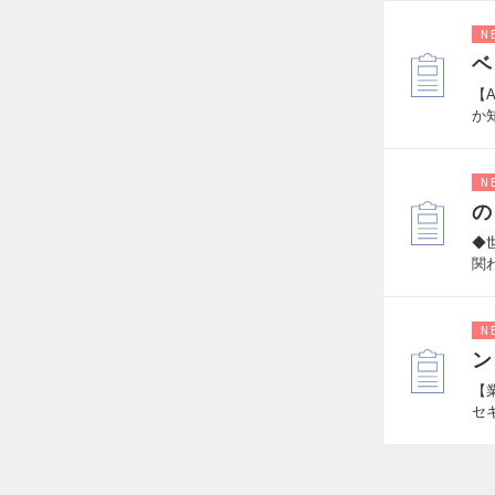
N
ベ
【
か
N
の
◆
関
N
ン
【
セ