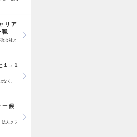
ャリア
ー職
事業会社と
と1→1
はなく、
ャー候
 法人クラ