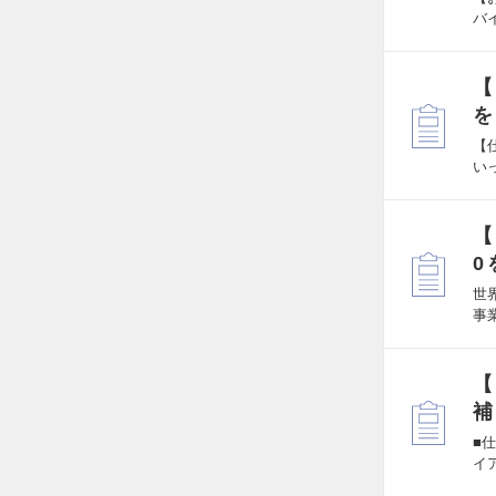
バ
【
を
【
い
【
0
世
事
【
補
■
イ