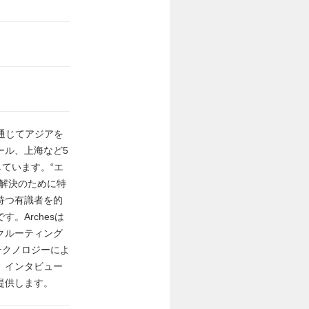
主化を通じてアジアを
ール、上海など5
ています。“エ
解決のために特
持つ有識者を的
。Archesは
クルーティング
テクノロジーによ
、インタビュー
提供します。