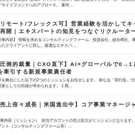
イサイドファンドへのアプローチ。 案件…
リモート/フレックス可】営業経験を活かしてキ
再開｜エキスパートの知見をつなぐリクルータ
仕事内容】 情報を求めるコンサルティングファーム、投資会社、総合商社、
ったクライアントに対し、最適なエキスパ…
圧倒的裁量｜CXO直下】AI×グローバルで0→1
を牽引する新規事業責任者
界を舞台にした以下の2つのミッションをお任せします。 単なる「実行役」で
業家としての目線が求められます。 1.既…
売上倍々成長｜米国進出中】コア事業マネージ
仕事内容（ミッション） 担当アカウントの売上拡大がミッションとなります。
アント（コンサルティングファーム等）…