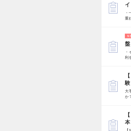
イ
・
重
N
盤
・
利
【
験
大
か
【
本
【