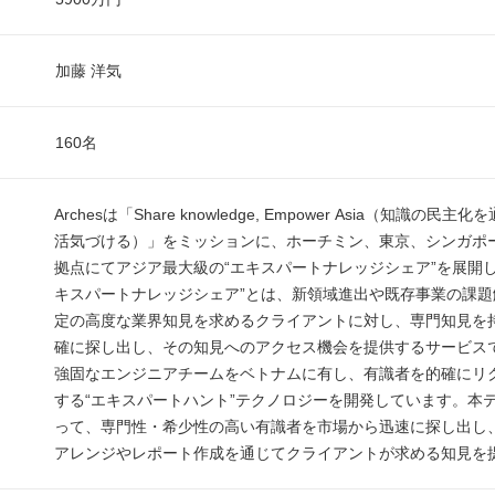
加藤 洋気
160名
Archesは「Share knowledge, Empower Asia（知識の民
活気づける）」をミッションに、ホーチミン、東京、シンガポ
拠点にてアジア最大級の“エキスパートナレッジシェア”を展開し
キスパートナレッジシェア”とは、新領域進出や既存事業の課題
定の高度な業界知見を求めるクライアントに対し、専門知見を
確に探し出し、その知見へのアクセス機会を提供するサービスです
強固なエンジニアチームをベトナムに有し、有識者を的確にリ
する“エキスパートハント”テクノロジーを開発しています。本
って、専門性・希少性の高い有識者を市場から迅速に探し出し
アレンジやレポート作成を通じてクライアントが求める知見を