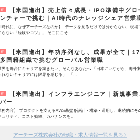
【米国進出】売上倍々成長・IPO準備中グロ
EW
ンチャーで挑む｜AI時代のナレッジシェア営業
AI時代に、なぜアーチーズなのか】 データを見るだけでは分からない、現場
知らない「経験やコツ」。 そこにこそ…
【米国進出】年功序列なし、成果が全て｜17
EW
多国籍組織で挑むグローバル営業職
世界を舞台にキャリアを築きたい、そんなあなたへ 「日本にいながら、海外
われないキャリアには限界を感じる」 「…
【米国進出】インフラエンジニア｜新規事業
EW
バー
業務内容】 プロダクトを支えるAWS基盤を設計・構築・運用し、継続的にそ
キュリティ、コスト効率、ガバナンスを…
アーチーズ株式会社の転職・求人情報一覧を見る