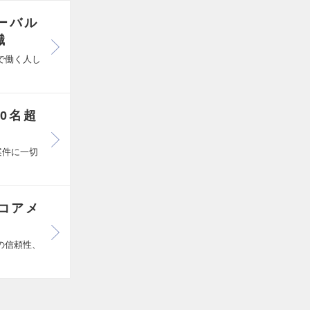
ーバル
職
で働く人し
0名超
案件に一切
コアメ
の信頼性、