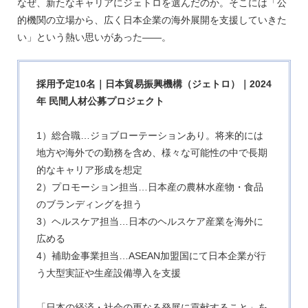
なぜ、新たなキャリアにジェトロを選んだのか。そこには「公
的機関の立場から、広く日本企業の海外展開を支援していきた
い」という熱い思いがあった――。
採用予定10名｜日本貿易振興機構（ジェトロ）｜2024
年 民間人材公募プロジェクト
1）総合職…ジョブローテーションあり。将来的には
地方や海外での勤務を含め、様々な可能性の中で長期
的なキャリア形成を想定
2）プロモーション担当…日本産の農林水産物・食品
のブランディングを担う
3）ヘルスケア担当…日本のヘルスケア産業を海外に
広める
4）補助金事業担当…ASEAN加盟国にて日本企業が行
う大型実証や生産設備導入を支援
「日本の経済・社会の更なる発展に貢献すること」を