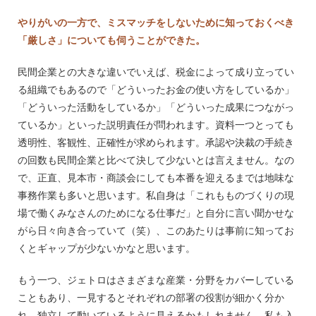
やりがいの一方で、ミスマッチをしないために知っておくべき
「厳しさ」についても伺うことができた。
民間企業との大きな違いでいえば、税金によって成り立ってい
る組織でもあるので「どういったお金の使い方をしているか」
「どういった活動をしているか」「どういった成果につながっ
ているか」といった説明責任が問われます。資料一つとっても
透明性、客観性、正確性が求められます。承認や決裁の手続き
の回数も民間企業と比べて決して少ないとは言えません。なの
で、正直、見本市・商談会にしても本番を迎えるまでは地味な
事務作業も多いと思います。私自身は「これもものづくりの現
場で働くみなさんのためになる仕事だ」と自分に言い聞かせな
がら日々向き合っていて（笑）、このあたりは事前に知ってお
くとギャップが少ないかなと思います。
もう一つ、ジェトロはさまざまな産業・分野をカバーしている
こともあり、一見するとそれぞれの部署の役割が細かく分か
れ、独立して動いているように見えるかもしれません。私も入