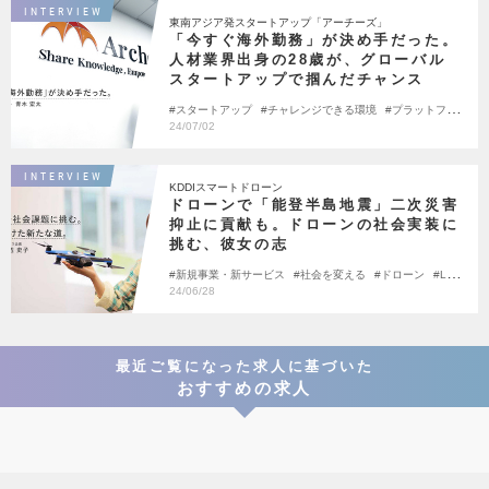
INTERVIEW
東南アジア発スタートアップ「アーチーズ」
「今すぐ海外勤務」が決め手だった。
人材業界出身の28歳が、グローバル
スタートアップで掴んだチャンス
スタートアップ
チャレンジできる環境
プラットフォ
ーム
20代活躍
24/07/02
INTERVIEW
KDDIスマートドローン
ドローンで「能登半島地震」二次災害
抑止に貢献も。ドローンの社会実装に
挑む、彼女の志
新規事業・新サービス
社会を変える
ドローン
Lea
ding Women
24/06/28
最近ご覧になった求人に基づいた
おすすめの求人