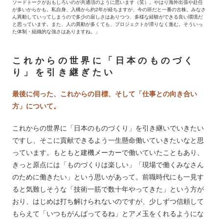
ソードトークがおもしろいのが共通項のように思います（笑）。やはり海外出張や赴任
が多いからかも。私自身、入構から約2年が経ちますが、今の班だと一番の古株。みなさ
ん異動していってしまうので多少の寂しさはありつつ、多様な経験ができる良い環境だ
と思っています。また、人の異動が多くても、プロジェクトが滞りなく進む。そういっ
た体制・組織的な強さはありますね。」
これからの世界に「日本のものづく
り」を引き継ぎたい
最後に伺った、これからの目標、そして「仕事との向き合い
方」について。
これからの世界に「日本のものづくり」を引き継いでいきたい
ですし、そこに貢献できるよう一生懸命働いていきたいなと思
っています。もともと建機メーカーで働いていたこともあり、
きっと原点には「ものづくりは楽しい」「現場で働くみなさん
のために働きたい」という思いがあって。前職時代にも一見す
ると気難しそうな「技術一筋で数十年やってきた」という方が
おり、はじめは打ち解けられないのですが、少しずつ信頼して
もらえて「いつもがんばってるね」とアメ玉をくれるようにな