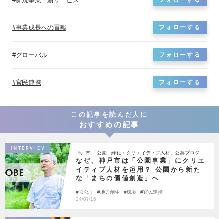
新規事業・新サービス
フォローする
事業成長への貢献
フォローする
グローバル
フォローする
官民連携
フォローする
この記事を読んだ人に
おすすめの記事
INTERVIEW
神戸市 「公園・緑化＋クリエイティブ人材」公募プロジェ
クト
なぜ、神戸市は「公園事業」にクリエ
イティブ人材を起用？ 公園から新た
な「まちの価値創造」へ
官公庁
地方創生
環境
官民連携
24/07/16