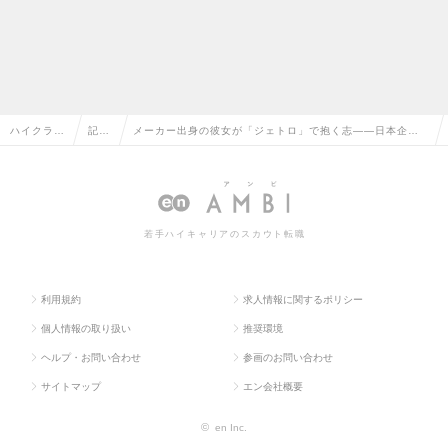
ハイクラス
記事
メーカー出身の彼女が「ジェトロ」で抱く志――日本企業
求人TOP
一覧
の海外展開支援で「日本のものづくり」を世界へ
若手ハイキャリアのスカウト転職
利用規約
求人情報に関するポリシー
個人情報の取り扱い
推奨環境
ヘルプ・お問い合わせ
参画のお問い合わせ
サイトマップ
エン会社概要
©
en Inc.