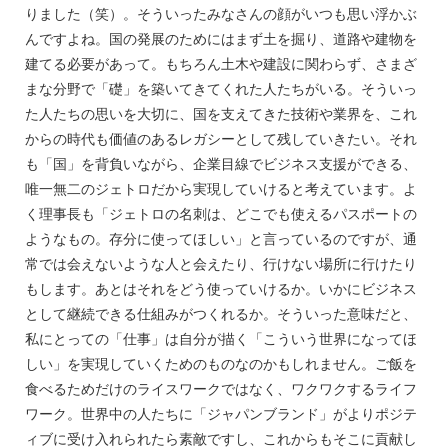
りました（笑）。そういったみなさんの顔がいつも思い浮かぶ
んですよね。国の発展のためにはまず土を掘り、道路や建物を
建てる必要があって。もちろん土木や建設に関わらず、さまざ
まな分野で「礎」を築いてきてくれた人たちがいる。そういっ
た人たちの思いを大切に、国を支えてきた技術や業界を、これ
からの時代も価値のあるレガシーとして残していきたい。それ
も「国」を背負いながら、企業目線でビジネス支援ができる、
唯一無二のジェトロだから実現していけると考えています。よ
く理事長も「ジェトロの名刺は、どこでも使えるパスポートの
ようなもの。存分に使ってほしい」と言っているのですが、通
常では会えないような人と会えたり、行けない場所に行けたり
もします。あとはそれをどう使っていけるか。いかにビジネス
として継続できる仕組みがつくれるか。そういった意味だと、
私にとっての「仕事」は自分が描く「こういう世界になってほ
しい」を実現していくためのものなのかもしれません。ご飯を
食べるためだけのライスワークではなく、ワクワクするライフ
ワーク。世界中の人たちに「ジャパンブランド」がよりポジテ
ィブに受け入れられたら素敵ですし、これからもそこに貢献し