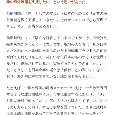
業の海外展開を支援したい」という思いがあった。
公的機関、「国」としての立場から日本のものづくり企業の海
外展開を広く支援していきたい。それがジェトロでなら実現で
きると考え、入構を決めました。
前職時代にインド駐在を経験しているのですが、そこで受けた
衝撃も大きかったように思います。現地の人たちは、私が日本
人だとわかった途端に日本の名だたる自動車ブランドの名前を
挙げてくれたりもして（笑）いかに日本のものづくりが世界で
愛され、信頼されているか、実感することができました。た
だ、どうしても日本企業の場合は「個社ごとの戦い」になって
おり、海外勢に対抗できていない課題感もありました。
たとえば、中国や韓国の建機メーカーでいえば、一台数千万円
するような建設機械をインド市場に展開するにあたり、「3ヶ
月間は無料で使っていい。気に入ったら購入してほしい」とい
う売り方をしており、すごく衝撃を受けました。まさに政府か
ら資金的な援助があってこそできる売り方。「オールチャイ