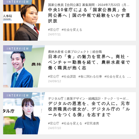
INTERVIEW
国家公務員【合同公募】募集期間：2024年7月22日（月）
～8月13日（火）
中央10省庁による「国家公務員」合
同公募へ｜国の中枢で経験をいかす選
択肢
官公庁
社会を変える
24/07/11
INTERVIEW
農林水産省 公募プロジェクト｜総合職
日本の「食」の魅力を世界へ。商社・
ベンチャー勤務を経て、農林水産省で
働く職員が抱く志
官公庁
社会課題
食に関わる仕事
社会を変える
農業
24/09/12
INTERVIEW
デジタル庁｜政策デザイン・組織設計・テック・リーガル
「4領域」で初公募
デジタルの恩恵を、全ての人に。元市
役所職員の彼女が、デジタル庁の「ル
ールをつくる側」を志すまで
官公庁
社会を変える
官民連携
24/07/10