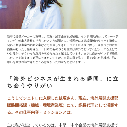
新卒で建機メーカーに就職し、広報・経営企画を経験後、インド 現地法人にてマーケテ
ィング・輸出入業務を担当したという飯塚さん。帰国後には建設機械のリモート操作に
関わる新規事業の戦略立案なども担当してきた。ジェトロ入構に際し、理事長との最終
面接があったと振り返る。「日本のものづくり企業は海外でどうすればシェアを上げて
いけるか。そういった意見を求められたと記憶しています。まさに自分がインドで経験
したことを踏まえて必死に答えたのですが、自分の目で見て、肌で感じた危機感、強い
思いを直接お話できたところは良かったのかなと思います。」
「海外ビジネスが生まれる瞬間」に立
ち会うやりがい
こうしてジェトロに入構した飯塚さん。現在、海外展開支援部
販路開拓課（機械・環境産業班）にて、課長代理として活躍す
る。その仕事内容・ミッションとは。
主に私が担当しているのは、中堅・中小企業の海外展開支援で