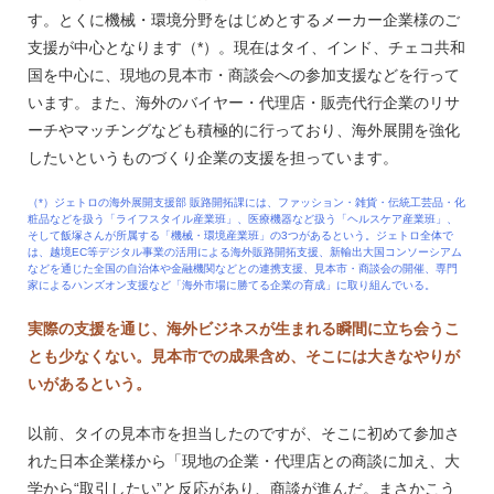
す。とくに機械・環境分野をはじめとするメーカー企業様のご
支援が中心となります（*）。現在はタイ、インド、チェコ共和
国を中心に、現地の見本市・商談会への参加支援などを行って
います。また、海外のバイヤー・代理店・販売代行企業のリサ
ーチやマッチングなども積極的に行っており、海外展開を強化
したいというものづくり企業の支援を担っています。
（*）ジェトロの海外展開支援部 販路開拓課には、ファッション・雑貨・伝統工芸品・化
粧品などを扱う「ライフスタイル産業班」、医療機器など扱う「ヘルスケア産業班」、
そして飯塚さんが所属する「機械・環境産業班」の3つがあるという。ジェトロ全体で
は、越境EC等デジタル事業の活用による海外販路開拓支援、新輸出大国コンソーシアム
などを通じた全国の自治体や金融機関などとの連携支援、見本市・商談会の開催、専門
家によるハンズオン支援など「海外市場に勝てる企業の育成」に取り組んでいる。
実際の支援を通じ、海外ビジネスが生まれる瞬間に立ち会うこ
とも少なくない。見本市での成果含め、そこには大きなやりが
いがあるという。
以前、タイの見本市を担当したのですが、そこに初めて参加さ
れた日本企業様から「現地の企業・代理店との商談に加え、大
学から“取引したい”と反応があり、商談が進んだ。まさかこう