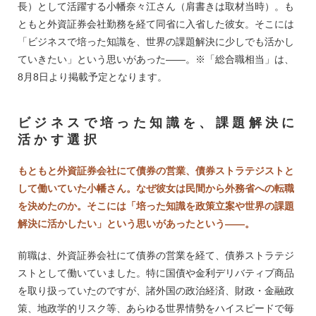
長）として活躍する小幡奈々江さん（肩書きは取材当時）。も
ともと外資証券会社勤務を経て同省に入省した彼女。そこには
「ビジネスで培った知識を、世界の課題解決に少しでも活かし
ていきたい」という思いがあった――。※「総合職相当」は、
8月8日より掲載予定となります。
ビジネスで培った知識を、課題解決に
活かす選択
もともと外資証券会社にて債券の営業、債券ストラテジストと
して働いていた小幡さん。なぜ彼女は民間から外務省への転職
を決めたのか。そこには「培った知識を政策立案や世界の課題
解決に活かしたい」という思いがあったという――。
前職は、外資証券会社にて債券の営業を経て、債券ストラテジ
ストとして働いていました。特に国債や金利デリバティブ商品
を取り扱っていたのですが、諸外国の政治経済、財政・金融政
策、地政学的リスク等、あらゆる世界情勢をハイスピードで毎