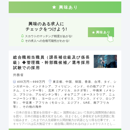
られる地域局（アジア大洋州・北米・中南米・欧州・中東アフリカ）と分野ご
との機能局（経済・国際協力・国際法・領事等）のほか、インテリジェンスに
興味あり
関わる国際情報統括官組織や、組織の運営に関わる大臣官房等があります。ま
た、国外には、世界156ヶ国に234の在外公館（大使館・総領事館等）がありま
す。配属は経験と適性をもとに決定されます。 ＜多岐にわたる業務に携わって
いただきます＞ 安全保障、経済、広報文化、開発協力、地球規模課題への対
応、国際法、軍縮・不拡散、領事等の分野において、政策の企画立案や実行を
興味のある求人に
支えます。様々な外国語能力や、諸外国の政治や経済、文化への理解等が存分
チェックをつけよう!
に活かせます。デジタル化やサイバーセキュリティに役立つ知見を活かす場面
興味あり
もあるでしょう。 ＜知見を広げ、深めていただけるキャリアパスです＞ 2～3年
スカウトのマッチング精度があがる!
単位で異動があり、幅広い経験を積むことができます。たとえば「外国語能力
その求人への合格可能性がわかる!
を駆使し、安全保障に関する業務に携わる」等、スキルを磨きながら知見を深
めることが可能です。本省と在外公館、途上国と先進国、偏りなく経験を積め
るように配慮した人事を行っています。
総合職相当職員（課長補佐級及び係長
級）◆管理職・幹部職候補／選考採用
試験での採用
外務省
400万円～699万円
東京都、中国、韓国、香港、台湾、タイ、シ
ンガポール、インドネシア、フィリピン、インド、その他アジア（ベト
ナム、ミャンマー等）、北米（アメリカ、カナダ等）、中南米（メキシ
コ、ブラジル、アルゼンチン等）、オセアニア（オーストラリア、ニュ
ージーランド等）、ヨーロッパ（イギリス、フランス、ドイツ、ロシア
等）、中近東・アフリカ（モロッコ、エジプト、UAE、南アフリカ
等）、その他の海外
＜日本の安全と繁栄を目指す一員に＞ 国際社会において良好な国際関係の創出
を図り、日本の国益を最大化するため、目まぐるしく多様化する外交課題に取
り組みます。これまでの人生経験や人間的魅力が武器となり得る仕事です。 ＜
キャリアパスは広大無辺です＞ 総合職に期待されるのはジェネラリストとして
の活躍。世界各国が活躍の場となる上、安全保障や経済外交、国際協力、国際