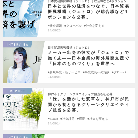
日本貿易振興機構（ジェトロ）｜総合職など4ポジション公
募
日本と世界の経済をつなぐ。日本貿易
振興機構（ジェトロ）が総合職など4
ポジションを公募。
社会課題
グローバル
社会を変える
24/08/20
INTERVIEW
日本貿易振興機構（ジェトロ）
メーカー出身の彼女が「ジェトロ」で
抱く志――日本企業の海外展開支援で
「日本のものづくり」を世界へ
新規事業・新サービス
事業成長への貢献
グローバ
ル
官民連携
24/08/08
REPORT
神戸市｜グリーンクリエイティブ担当を初公募
「緑」を活かした変革を。神戸市が民
間から初となるグリーンクリエイティ
ブ担当を公募。
SDGs
社会課題
環境
社会を変える
24/08/14
INTERVIEW