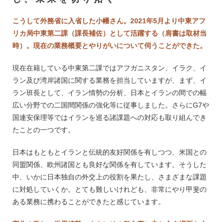
こうして外務省に入省した小幡さん。2021年5月より中東アフ
リカ局中東第二課（課長補佐）として活躍する（肩書は取材当
時）。現在の業務概要とやりがいについて伺うことができた。
現在在籍している中東第二課ではアフガニスタン、イラク、イ
ラン及び湾岸諸国に関する業務を担当していますが、まず、イ
ラン班長として、イラン情勢の分析、日本とイランの間での幅
広い分野での二国間関係の強化等に従事しました。さらにG7や
国連安保理等ではイランを巡る諸課題への対応も取り組んでき
たことの一つです。
日本はもともとイランと伝統的友好関係を有しつつ、米国との
同盟関係、欧州諸国とも良好な関係を有しています。そうした
中、いかに日本独自の外交上の役割を果たし、さまざまな課題
に対処していくか。とても難しいけれども、非常にやり甲斐の
ある業務に携わることができたと感じています。