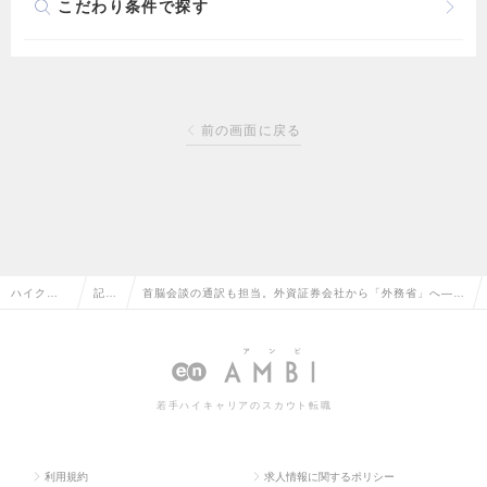
こだわり条件で探す
前の画面に戻る
ハイクラ
記事
首脳会談の通訳も担当。外資証券会社から「外務省」へ―ビ
ス求人TO
一覧
ジネスで培った知識を世界の課題解決に活かす選択
P
若手ハイキャリアのスカウト転職
利用規約
求人情報に関するポリシー