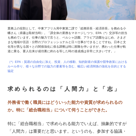
業務上の役割として、中東アフリカ局中東第二課で「総務班長・経済班長」を務める小
幡さん（肩書は取材当時）。「課全体の業務をマネージしつつ、EPA（*）交渉等の担当
も務めています。仕事の魅力で言うと、ペルシャ語圏、アラビア語圏をはじめ、さまざ
まな地域や言語・分野のプロフェッショナルと日々仕事ができることですね。日本と文
化等が異なる国々との関係強化に係る調整は時に困難を伴いますが、携わった仕事が軌
道に乗る、要人往来が成功裏に終わる等した時の達成感は非常に大きいです。」
（*）EPA：貿易の自由化に加え、投資、人の移動、知的財産の保護や競争政策における
ルール作り、様々な分野での協力の要素等を含む、幅広い経済関係の強化を目的とする
協定
求められるのは「人間力」と「志」
外務省で働く職員にはどういった能力や資質が求められるの
か。特に「総合職相当」について伺うことができた。
特に「総合職相当」で求められる能力でいえば、抽象的ですが
「人間力」は重要だと思います。というのも、参加する協議・