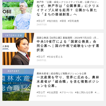
神戸市 「公園・緑化＋クリエイティブ人材」公募プロジェ
クト
なぜ、神戸市は「公園事業」にクリエ
イティブ人材を起用？ 公園から新た
な「まちの価値創造」へ
官公庁
地方創生
環境
官民連携
24/07/16
INTERVIEW
国家公務員【合同公募】募集期間：2024年7月22日（月）
～8月13日（火）
中央10省庁による「国家公務員」合
同公募へ｜国の中枢で経験をいかす選
択肢
官公庁
社会を変える
24/07/11
REPORT
農林水産省｜総合職など複数ポジションを公募
一次産業を守り、世界に広める。農林
水産省が「総合職」を含む複数ポジシ
ョンを公募。
官公庁
社会課題
グローバル
食に関わる仕事
社
会を変える
25/03/11