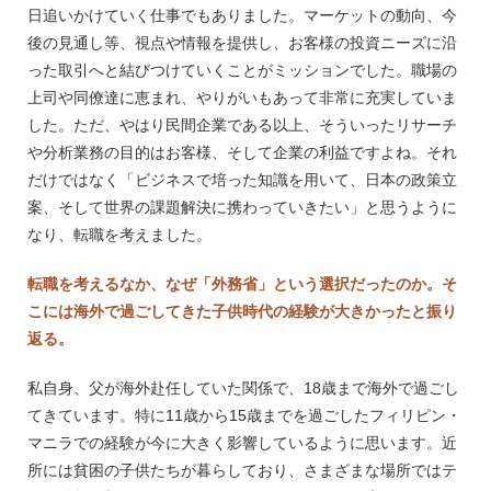
日追いかけていく仕事でもありました。マーケットの動向、今
後の見通し等、視点や情報を提供し、お客様の投資ニーズに沿
った取引へと結びつけていくことがミッションでした。職場の
上司や同僚達に恵まれ、やりがいもあって非常に充実していま
した。ただ、やはり民間企業である以上、そういったリサーチ
や分析業務の目的はお客様、そして企業の利益ですよね。それ
だけではなく「ビジネスで培った知識を用いて、日本の政策立
案、そして世界の課題解決に携わっていきたい」と思うように
なり、転職を考えました。
転職を考えるなか、なぜ「外務省」という選択だったのか。そ
こには海外で過ごしてきた子供時代の経験が大きかったと振り
返る。
私自身、父が海外赴任していた関係で、18歳まで海外で過ごし
てきています。特に11歳から15歳までを過ごしたフィリピン・
マニラでの経験が今に大きく影響しているように思います。近
所には貧困の子供たちが暮らしており、さまざまな場所ではテ