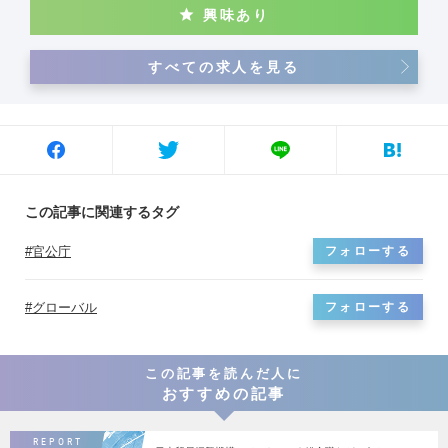
保健や気候変動といった地球規模課題、国際法、軍縮・不拡散、領事等、幅広
興味あり
い業務経験を積みます。 ～活躍の場は世界中～ 霞が関の外務本省では、5つの
地域局（アジア大洋州・北米・中南米・欧州・中東アフリカ）と4つの機能局
（経済・国際協力・国際法・領事）の他に、インテリジェンスに関わる国際情
報統括官組織や、組織の運営に関わる大臣官房等があります。また、世界156ヶ
すべての求人を見る
国に234の在外公館（大使館・総領事館・政府代表部）を設置しています。 ～
キャリアパスのイメージ～ 数年単位で外務本省と在外公館での勤務を繰り返し
ながらキャリアを積みます。本省では外交政策の企画・立案を行い、在外公館
では外交政策の実施、情報収集分析、広報文化活動といった、幅広い業務に携
わる機会があります。 ＜将来的な外務省の幹部候補＞ 将来的に管理職や幹部職
に就くことが期待されています。能力・業績に応じて、課長補佐や課長、部長
や局長…とキャリアアップすることが可能です。マネジメントに関する知識や
経験も存分に発揮していただけます。 ＜早期からご活躍いただけるよう、研修
をご用意＞ あなたの希望、経歴等を考慮の上、配属します。スムーズに業務に
慣れていただけるよう、外務省の組織や個別の外交政策等に関するオンボーデ
ィング研修や、実務を想定したシミュレーション形式の中途採用者研修もご用
この記事に関連するタグ
意しています。
官公庁
フォローする
グローバル
フォローする
この記事を読んだ人に
おすすめの記事
REPORT