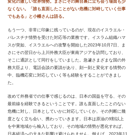
変化の激しい世界情勢。まさにその舞台裏に立ち会う場面も少
なくない。「誰も直面したことがない危機に対峙していく仕事
でもある」と小幡さんは語る。
もう一つ、非常に印象に残っているのが、現在のイスラエル・
パレスチナ情勢を受けた対応等の業務です。イスラム組織ハマ
スが突如、イスラエルへの攻撃を開始した2023年10月7日、ま
さにその翌日から上川外務大臣が東南アジアを訪問しており、
そこに通訳として同行をしていました。急遽さまざまな国の外
務大臣より、電話会談の要請があり、刻一刻と変化する情勢の
中、臨機応変に対応していく等も経験をすることができまし
た。
改めて外務省での仕事で感じるのは、日本の国益を守る、その
最前線を経験できるということです。誰も直面したことのない
危機に対し、日本としていかに対応していくか。その判断に幾
度となく立ち会い、携わっていきます。日本は原油の9割以上
を中東地域から輸入しており、その地域の情勢が悪化すれば、
日本経済への大きな影響は避けられません。例えば、2023年11