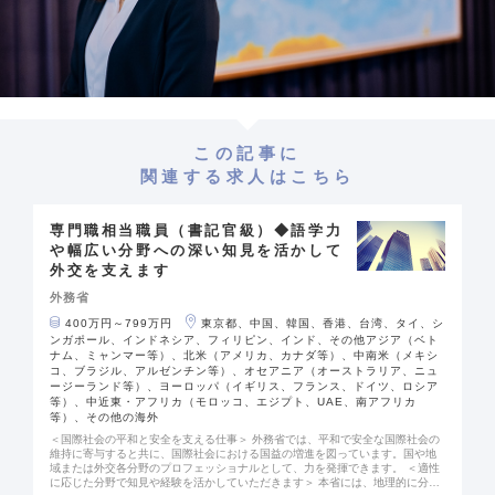
この記事に
関連する求人はこちら
専門職相当職員（書記官級）◆語学力
や幅広い分野への深い知見を活かして
外交を支えます
外務省
400万円～799万円
東京都、中国、韓国、香港、台湾、タイ、シ
ンガポール、インドネシア、フィリピン、インド、その他アジア（ベト
ナム、ミャンマー等）、北米（アメリカ、カナダ等）、中南米（メキシ
コ、ブラジル、アルゼンチン等）、オセアニア（オーストラリア、ニュ
ージーランド等）、ヨーロッパ（イギリス、フランス、ドイツ、ロシア
等）、中近東・アフリカ（モロッコ、エジプト、UAE、南アフリカ
等）、その他の海外
＜国際社会の平和と安全を支える仕事＞ 外務省では、平和で安全な国際社会の
維持に寄与すると共に、国際社会における国益の増進を図っています。国や地
域または外交各分野のプロフェッショナルとして、力を発揮できます。 ＜適性
に応じた分野で知見や経験を活かしていただきます＞ 本省には、地理的に分け