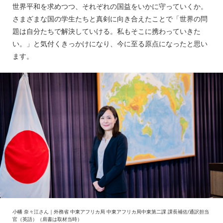
世界平和を求めつつ、それぞれの国益をいかに守っていくか。
さまざまな国の学生たちと真剣に向き合えたことで「世界の問
題は自分たちで解決していける。私もそこに携わっていきた
い。」と気付くきっかけになり、今に至る原点になったと思い
ます。
小幡 奈々江さん｜外務省 中東アフリカ局 中東アフリカ局中東第二課 課長補佐/通訳担当
官（英語）（肩書は取材当時）