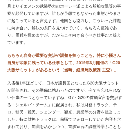
月よりイエメンの武装勢力のホーシー派による船舶攻撃等の事
案が頻発していますが、誰もが予想できなかった事態が今まさ
に起こっていると言えます。他国とも協力し、こういった課題
に向き合い、解決の糸口を見つけていく。もちろん複雑であ
り、困難を極めますが、だからこそ向き合うべき仕事だと捉え
ています。
もちろん自身が重要な交渉や調整を担うことも。特に小幡さん
自身が印象に残っている仕事として、2019年6月開催の「G20
大阪サミット」があるという（当時、経済局政策課 主査）。
入省後1年ほどして、日本が議長国となったG20大阪サミット
が開催され、その準備に携わったのですが、今でも忘れられな
い仕事の一つとなっていますね。G7・G20の首脳宣言を交渉す
る「シェルパ・チーム」に配属され、私は財務トラック、テ
ロ、移民・難民、ジェンダー、観光、農業等の分野を担当しま
した。特に財務トラックは、前職でフォローしていた内容も含
まれており、知識を活かしつつ、首脳宣言の調整等学ぶことも