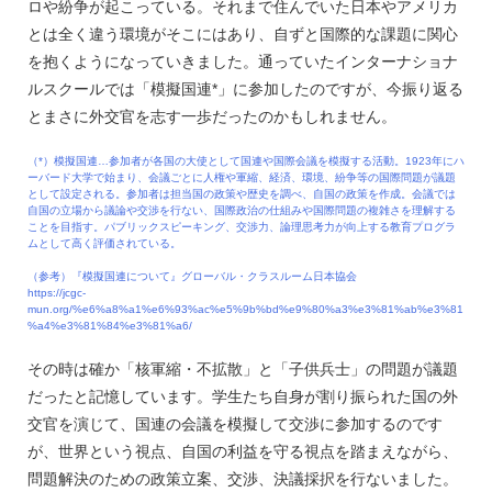
ロや紛争が起こっている。それまで住んでいた日本やアメリカ
とは全く違う環境がそこにはあり、自ずと国際的な課題に関心
を抱くようになっていきました。通っていたインターナショナ
ルスクールでは「模擬国連*」に参加したのですが、今振り返る
とまさに外交官を志す一歩だったのかもしれません。
（*）模擬国連…参加者が各国の大使として国連や国際会議を模擬する活動。1923年にハ
ーバード大学で始まり、会議ごとに人権や軍縮、経済、環境、紛争等の国際問題が議題
として設定される。参加者は担当国の政策や歴史を調べ、自国の政策を作成。会議では
自国の立場から議論や交渉を行ない、国際政治の仕組みや国際問題の複雑さを理解する
ことを目指す。パブリックスピーキング、交渉力、論理思考力が向上する教育プログラ
ムとして高く評価されている。
（参考）『模擬国連について』グローバル・クラスルーム日本協会
https://jcgc-
mun.org/%e6%a8%a1%e6%93%ac%e5%9b%bd%e9%80%a3%e3%81%ab%e3%81
%a4%e3%81%84%e3%81%a6/
その時は確か「核軍縮・不拡散」と「子供兵士」の問題が議題
だったと記憶しています。学生たち自身が割り振られた国の外
交官を演じて、国連の会議を模擬して交渉に参加するのです
が、世界という視点、自国の利益を守る視点を踏まえながら、
問題解決のための政策立案、交渉、決議採択を行ないました。