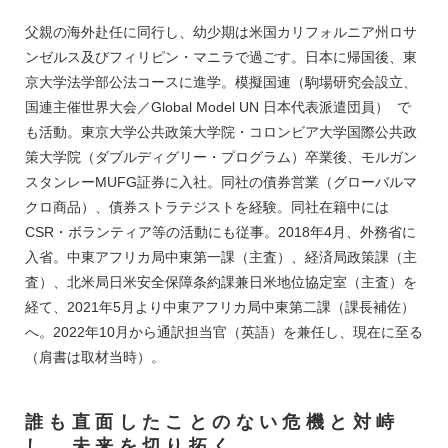
父親の海外赴任に同行し、幼少期は米国カリフォルニア州ロサ
ンゼルス及びフィリピン・マニラで過ごす。日本に帰国後、東
京大学法学部公法コースに進学。模擬国連（駒場研究会設立、
国連主催世界大会／Global Model UN 日本代表派遣団員） で
も活動。東京大学公共政策大学院・コロンビア大学国際公共政
策大学院（ダブルディグリー・プログラム）卒業後、モルガン
スタンレーMUFG証券に入社。同社の債券営業（グローバルマ
クロ商品）、債券ストラテジストを経験。同社在籍中には
CSR・ボランティア等の活動にも従事。2018年4月、外務省に
入省。中東アフリカ局中東第一課（主査）、経済局政策課（主
査）、北米局日米安全保障条約課兼日米地位協定室（主査）を
経て、2021年5月より中東アフリカ局中東第二課（課長補佐）
へ。2022年10月から通訳担当官（英語）を兼任し、現在に至る
（肩書は取材当時）。
誰も直面したことのない危機と対峙
し、未来を切り拓く