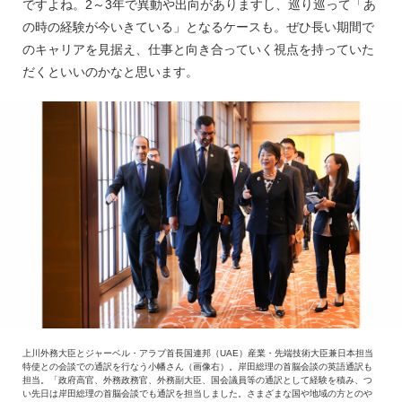
ですよね。2～3年で異動や出向がありますし、巡り巡って「あ
の時の経験が今いきている」となるケースも。ぜひ長い期間で
のキャリアを見据え、仕事と向き合っていく視点を持っていた
だくといいのかなと思います。
上川外務大臣とジャーベル・アラブ首長国連邦（UAE）産業・先端技術大臣兼日本担当
特使との会談での通訳を行なう小幡さん（画像右）。岸田総理の首脳会談の英語通訳も
担当。「政府高官、外務政務官、外務副大臣、国会議員等の通訳として経験を積み、つ
い先日は岸田総理の首脳会談でも通訳を担当しました。さまざまな国や地域の方とのや