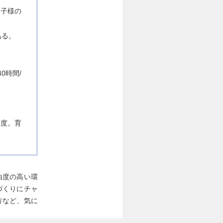
お子様の
ある。
0時間/
制度。育
由度の高い環
づくりにチャ
方など、気に