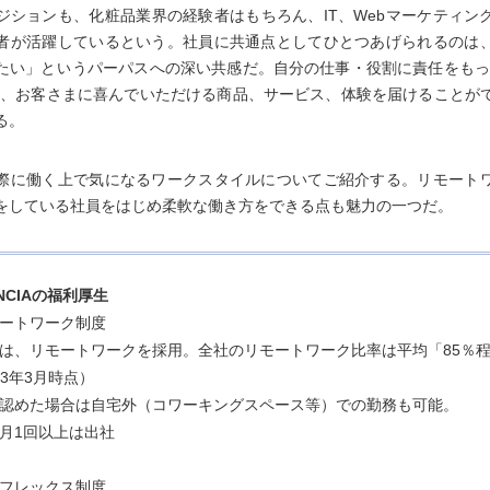
ジションも、化粧品業界の経験者はもちろん、IT、Webマーケティン
者が活躍しているという。社員に共通点としてひとつあげられるのは
たい」というパーパスへの深い共感だ。自分の仕事・役割に責任をもっ
に、お客さまに喜んでいただける商品、サービス、体験を届けることが
る。
際に働く上で気になるワークスタイルについてご紹介する。リモート
をしている社員をはじめ柔軟な働き方をできる点も魅力の一つだ。
ENCIAの福利厚生
ートワーク制度
は、リモートワークを採用。全社のリモートワーク比率は平均「85％
23年3月時点）
認めた場合は自宅外（コワーキングスペース等）での勤務も可能。
月1回以上は出社
フレックス制度