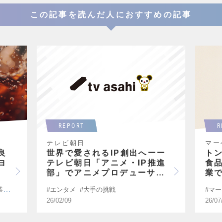
この記事を読んだ人におすすめの記事
REPORT
R
テレビ朝日
良
世界で愛されるIP創出へーー
ト
ヨ
テレビ朝日「アニメ・IP推進
食
部」でアニメプロデューサー
業
募集
業経験
エンタメ
大手の挑戦
マー
26/02/09
26/07