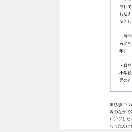
当社で
お迎え
※但し
・時間
有給を
年）
・育児
小学校
児のた
敏感肌に悩
境のなかで
レンジした
なった方は