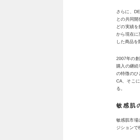
さらに、D
との共同開
どの実績を
から現在に
した商品を
2007年
購入の継続
の特徴のひ
CA、そこ
る。
敏感肌
敏感肌市場
ジションで