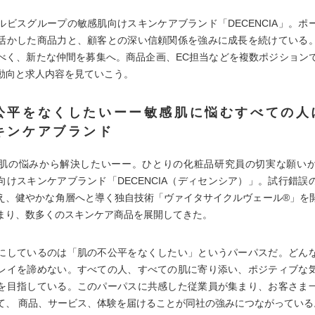
ルビスグループの敏感肌向けスキンケアブランド「DECENCIA」。ポ
活かした商品力と、顧客との深い信頼関係を強みに成長を続けている
べく、新たな仲間を募集へ。商品企画、EC担当などを複数ポジション
動向と求人内容を見ていこう。
公平をなくしたいーー敏感肌に悩むすべての人
キンケアブランド
肌の悩みから解決したいーー。ひとりの化粧品研究員の切実な願い
向けスキンケアブランド「DECENCIA（ディセンシア）」。試行錯誤
え、健やかな角層へと導く独自技術「ヴァイタサイクルヴェール®」を
まり、数多くのスキンケア商品を展開してきた。
にしているのは「肌の不公平をなくしたい」というパーパスだ。どん
レイを諦めない。すべての人、すべての肌に寄り添い、ポジティブな
を目指している。このパーパスに共感した従業員が集まり、お客さま
て、 商品、サービス、体験を届けることが同社の強みにつながっている