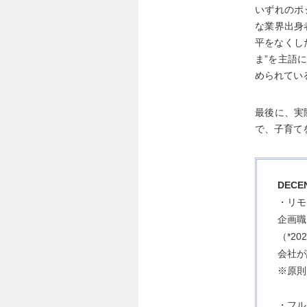
いずれのポ
な業界出身
平をなくし
ま”を主語
められてい
最後に、実
で、子育て
DEC
・リモ
企画職
（*20
会社が
※原則
・フル