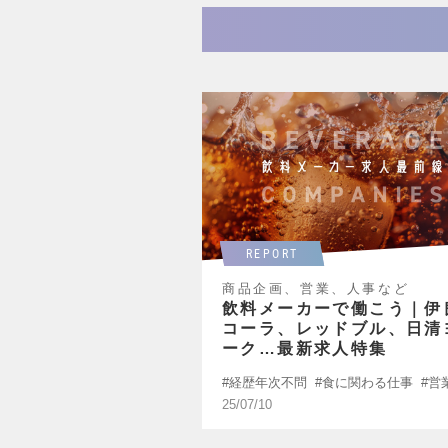
REPORT
商品企画、営業、人事など
飲料メーカーで働こう｜伊
コーラ、レッドブル、日清
ーク…最新求人特集
経歴年次不問
食に関わる仕事
営
が活かせる
25/07/10