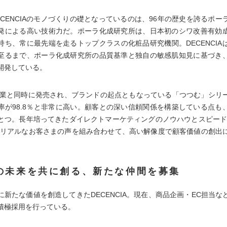
ECENCIAのモノづくりの礎となっているのは、96年の歴史を誇るポー
発による高い技術力だ。ポーラ化成研究所は、日本初のシワ改善有効
持ち、常に最先端を走るトップクラスの化粧品研究機関。DECENCIA
至るまで、ポーラ化成研究所の品質基準と独自の敏感肌知見に基づき
開発している。
の創業と同時に発売され、ブランドの起点ともなっている「つつむ」シリ
率が98.8％と非常に高い。顧客との深い信頼関係を構築している点も、DE
とつ。長年培ってきたダイレクトマーケティングのノウハウとスピード
にリアルなお客さまの声を組み合わせて、高い解像度で顧客価値の創出
の未来を共に創る、新たな仲間を募集
に新たな価値を創造してきたDECENCIA。現在、商品企画・EC担当な
積極採用を行っている。