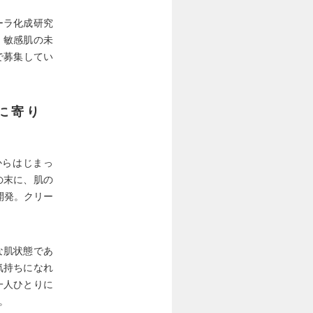
ーラ化成研究
。敏感肌の未
で募集してい
に寄り
からはじまっ
の末に、肌の
開発。クリー
な肌状態であ
気持ちになれ
一人ひとりに
。