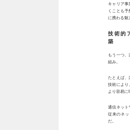
キャリア事
くことも予
に携わる魅
技術的
築
もう一つ、
組み。
たとえば、
技術により
より容易に
通信ネット
従来のネッ
だ。