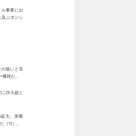
イル事業にお
に及ぶポジシ
。その狙いと言
ー獲得だ。
に25％超と
の拡大。実際
た（*2）。