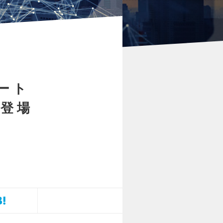
ート
登場