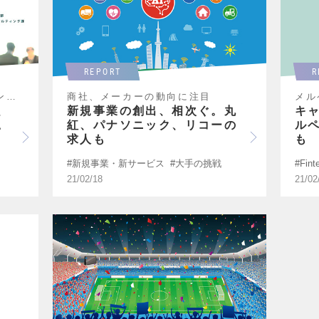
REPORT
R
楽天 株式会社 | 広告営業部 インダストリアルコンサルティング課 マネージャー
商社、メーカーの動向に注目
メル
、
新規事業の創出、相次ぐ。丸
キ
。
紅、パナソニック、リコーの
ルペ
求人も
も
新規事業・新サービス
大手の挑戦
Fint
21/02/18
21/02