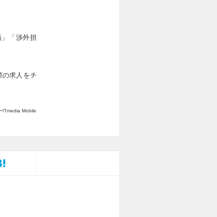
画」「渉外担
。
際の求人をチ
dia Mobile