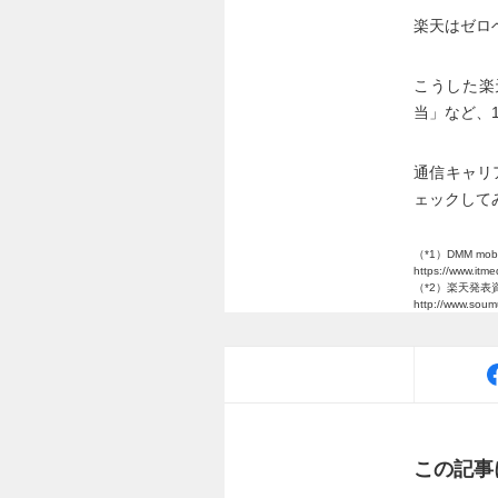
楽天はゼロ
こうした楽
当」など、
通信キャリ
ェックして
（*1）DMM m
https://www.itme
（*2）楽天発表
http://www.soum
この記事