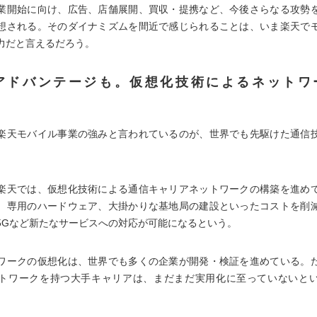
業開始に向け、広告、店舗展開、買収・提携など、今後さらなる攻勢
想される。そのダイナミズムを間近で感じられることは、いま楽天で
力だと言えるだろう。
アドバンテージも。仮想化技術によるネットワ
楽天モバイル事業の強みと言われているのが、世界でも先駆けた通信
楽天では、仮想化技術による通信キャリアネットワークの構築を進め
、専用のハードウェア、大掛かりな基地局の建設といったコストを削
5Gなど新たなサービスへの対応が可能になるという。
ワークの仮想化は、世界でも多くの企業が開発・検証を進めている。
トワークを持つ大手キャリアは、まだまだ実用化に至っていないと