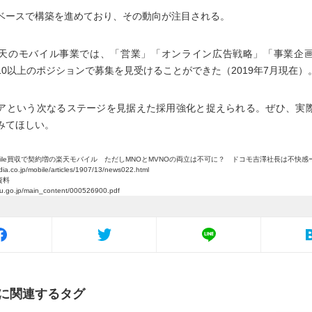
ベースで構築を進めており、その動向が注目される。
天のモバイル事業では、「営業」「オンライン広告戦略」「事業企
10以上のポジションで募集を見受けることができた（2019年7月現在）
アという次なるステージを見据えた採用強化と捉えられる。ぜひ、実
みてほしい。
obile買収で契約増の楽天モバイル ただしMNOとMVNOの両立は不可に？ ドコモ吉澤社長は不快感ーITme
dia.co.jp/mobile/articles/1907/13/news022.html
資料
u.go.jp/main_content/000526900.pdf
に関連するタグ