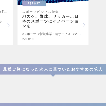
REPORT
トヨタグループ、DeNA、JapanTaxi…
スポーツビジネス特集
バスケ、野球、サッカー…日
S
本のスポーツにイノベーショ
ンを
スポーツ
新規事業・新サービス
マーケ
ティング
22/08/02
最近ご覧になった求人に基づいたおすすめの求人