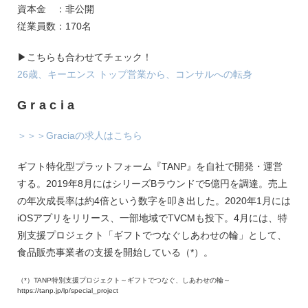
資本金 ：非公開
従業員数：170名
▶こちらも合わせてチェック！
26歳、キーエンス トップ営業から、コンサルへの転身
Gracia
＞＞＞Graciaの求人はこちら
ギフト特化型プラットフォーム『TANP』を自社で開発・運営
する。2019年8月にはシリーズBラウンドで5億円を調達。売上
の年次成長率は約4倍という数字を叩き出した。2020年1月には
iOSアプリをリリース、一部地域でTVCMも投下。4月には、特
別支援プロジェクト「ギフトでつなぐしあわせの輪」として、
食品販売事業者の支援を開始している（*）。
（*）TANP特別支援プロジェクト～ギフトでつなぐ、しあわせの輪～
https://tanp.jp/lp/special_project