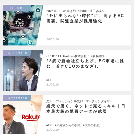
REPORT
2025年、EC市場は約27兆8000億円規模へ
”外に出られない時代”に、高まるEC
需要。関連企業が採用強化
20/05/26
INTERVIEW
CROOZ EC Partners株式会社 / 代表取締役
28歳で新会社立ち上げ。EC市場に挑
む、若きCEOのまなざし
EC
21/02/18
INTERVIEW
楽天 │ ファッション事業部 マーチャンダイザー
楽天で磨く、ネットで売るスキル｜日
本最大級の購買データが武器
EC
未経験からの挑戦
大手の挑戦
21/02/19