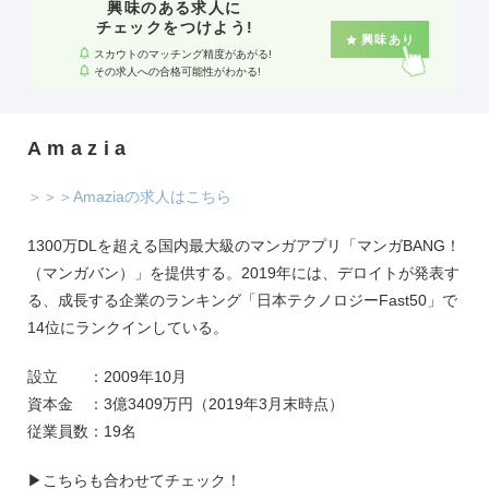
プラン例：  エムスリーのコア事業であるマーケティング事業のリード  グル
興味のある求人に
ープ企業の経営サポート  新規事業リーダー  M&Aした海外の会社で新規サー
チェックをつけよう!
ビス構築のリード #社会課題に挑む企業 #チャレンジできる環境 #DX推進
興味あり
スカウトのマッチング精度があがる!
その求人への合格可能性がわかる!
Amazia
＞＞＞Amaziaの求人はこちら
1300万DLを超える国内最大級のマンガアプリ「マンガBANG！
（マンガバン）」を提供する。2019年には、デロイトが発表す
る、成長する企業のランキング「日本テクノロジーFast50」で
14位にランクインしている。
設立 ：2009年10月
資本金 ：3億3409万円（2019年3月末時点）
従業員数：19名
▶こちらも合わせてチェック！