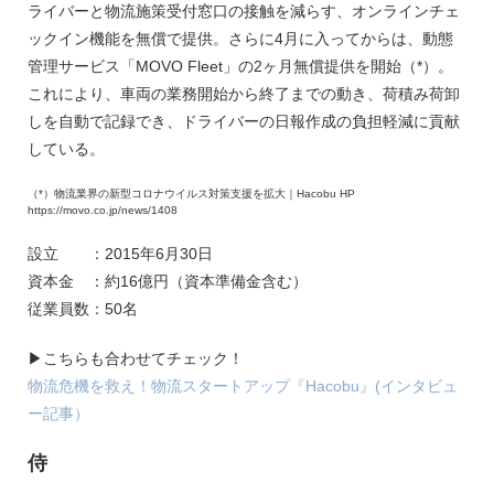
ライバーと物流施策受付窓口の接触を減らす、オンラインチェ
ックイン機能を無償で提供。さらに4月に入ってからは、動態
管理サービス「MOVO Fleet」の2ヶ月無償提供を開始（*）。
これにより、車両の業務開始から終了までの動き、荷積み荷卸
しを自動で記録でき、ドライバーの日報作成の負担軽減に貢献
している。
（*）物流業界の新型コロナウイルス対策支援を拡大｜Hacobu HP
https://movo.co.jp/news/1408
設立 ：2015年6月30日
資本金 ：約16億円（資本準備金含む）
従業員数：50名
▶こちらも合わせてチェック！
物流危機を救え！物流スタートアップ『Hacobu』(インタビュ
ー記事）
侍