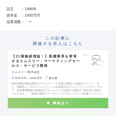
設立 ：1996年
資本金 ：1000万円
従業員数： ー
この記事に
関連する求人はこちら
【21期連続増益！】医療業界を変革
するエムスリー：マーケティングセー
ルス・サービス開発
エムスリー株式会社
600万円～1999万円
東京都
■担当業務 製薬企業向けマーケティング支援の運用から提案までリード、ま
た、戦略系コンサルティングファーム出身者中心のシニアメンバーのリードの
下、新規事業開発や各種社内プロジェクトの企画から運用まで総合的に推進い
ただきます。 ・ 製薬企業向けマーケティングプロジェクトの現場リード  プロ
モーションチャネル戦略の策定、実行支援  メンバーは5～8億円の事業規模、
リーダーは数十億円の事業規模のプロジェクトを牽引 ・ 各種社内プロジェクト
興味あり
の例：  生産性向上・業務プロセス変革プロジェクト  サービス品質向上プロ
ジェクト  日本の医師の情報ニーズ実態調査プロジェクト  〇〇〇領域向け新
規サービス開発  等 ・ チームマネジメント、業績責任とメンバーの育成 将来
的には、事業をリードする人材へと成長することを期待しています。 キャリア