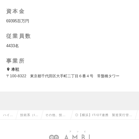
資本金
69395百万円
従業員数
4433名
事業所
本社
〒100-8322 東京都千代田区大手町二丁目６番４号 常盤橋タワー
ハイク
技術系（I
その他、技術
◎【横浜】IT/OT連携 製造実行管理
ラス求
T・Web・
系（IT・We
システム導入・設備連携の対応でもの
人TO
通信系）の
b・通信系）の
づくり変革を担う_25253の求人情報