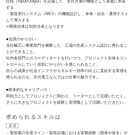
仕様（Input/Output）を定義して、全社共通の機能として基盤に実装
する
・製造実行システム（MES）の機能設計し、単体・結合・運用テスト
して導入する
※開発自体は別担当者となります
■当課のやりがい：
当社幅広い事業部門を横断した、工場の生産システム設計に携わるこ
とができること。
社内各部門とのコーディネートを行いつつ、プロジェクト全体をコン
トロールしていく役割にやりがいを感じられること。
自らの成果が社会インフラやエネルギー効率の向上に直結する実感を
得られるのも、古河電工ならではの仕事の魅力です。
■将来的なキャリアパス：
即戦力としてプロジェクトに関わり、リーダーとして活躍いただく。
さらに大きなプロジェクトを経験し管理職として活躍いただきたい。
求められるスキルは
必須
・製造業の生産ライン・製造設備における実務経験（開発や保全）や