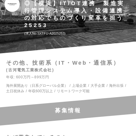
◎【横浜】IT/OT連携 製造実
行管理システム導入・設備連携
の対応でものづくり変革を担う_
25253
求人No.SXTFU-A2025253
その他、技術系（IT・Web・通信系）
古河電気工業株式会社
年収
600万円～899万円
海外展開あり（日系グローバル企業）
上場企業
大手企業
海外出張
土日祝休み
年収600万以上
リモートワーク可能
募集情報