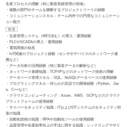
生産プロセスの理解（特に製造実績管理の領域）
・複数の部門やチームを横断するプロジェクトリードの経験
・コミュニケーションスキル：チーム内外での円滑なコミュニケーシ
ョン能力
歓迎
・生産管理システム（MES含む）の導入・運用経験
・PLCやSCADAの導入・運用経験
・電気関係の知見
・IoT関連のプロジェクト経験（センサやデバイスのネットワーク連
携など）
・データ分析の活用経験（特に製造データの解析など）
・ネットワーク基礎知識：TCP/IPなどのネットワーク技術の理解
・データベース管理スキル：SQL、NoSQLデータベースの使用経験
・プログラミングスキル：何らかの言語での開発経験（Python、Jav
a、C++など）
・クラウドコンピューティング：Azure、AWS、GCPなどのクラウド
プラットフォームの使用経験
・サイバーセキュリティ知識：ITおよびOTシステムのセキュリティ対
策の知識
・自動化技術の知識：RPAや自動化ツールの使用経験
・品質管理や生産効率向上の手法に関する知識：シックスシグマやリ