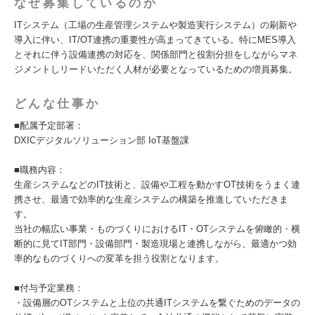
なぜ募集しているのか
ITシステム（工場の生産管理システムや製造実行システム）の刷新や
導入に伴い、IT/OT連携の重要性が高まってきている。特にMES導入
とそれに伴う設備連携の対応を、関係部門と役割分担をしながらマネ
ジメントしリードいただく人材が必要となっているための増員募集。
どんな仕事か
■配属予定部署：
DXICデジタルソリューション部 IoT基盤課
■職務内容：
生産システムなどのIT技術と、設備や工程を動かすOT技術をうまく連
携させ、最適で効率的な生産システムの構築を推進していただきま
す。
当社の幅広い事業・ものづくりにおけるIT・OTシステムを俯瞰的・横
断的に見てIT部門・設備部門・製造現場と連携しながら、最適かつ効
率的なものづくりへの変革を担う役割となります。
■付与予定業務：
・設備層のOTシステムと上位の共通ITシステムを繋ぐためのデータの