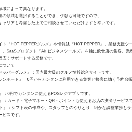
領域によって異なります。
望の領域を選択することができ、併願も可能ですので、
キャリアも考慮した上でご相談させていただけますと幸いです。
ト『HOT PEPPERグルメ』や情報誌『HOT PEPPER』、業務支援
』、SaaSプロダクト『Air ビジネスツールズ』を軸に飲食店の集客、業
幅広くサポートする業務です。
について
ペッパーグルメ』：国内最大級のグルメ情報総合サイトです。
ランボード』：0円からカンタンに利用できる集客と接客に効く予約台
ジ』：0円でカンタンに使えるPOSレジアプリです。
ペイ』：カード・電子マネー・QR・ポイントも使えるお店の決済サービス
シフト』：シフト表の作成や、スタッフとのやりとり、細かな調整業務もラ
ービスです。