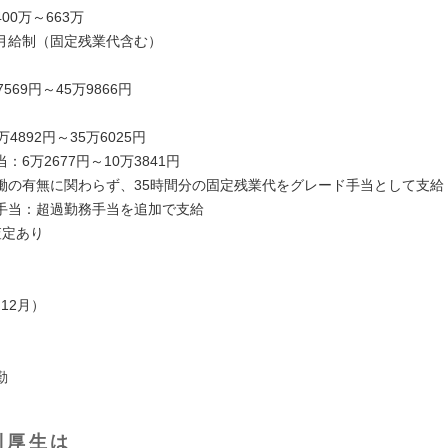
00万～663万
月給制（固定残業代含む）
569円～45万9866円
4892円～35万6025円
：6万2677円～10万3841円
働の有無に関わらず、35時間分の固定残業代をグレード手当として支給
手当：超過勤務手当を追加で支給
査定あり
、12月）
勤
利厚生は