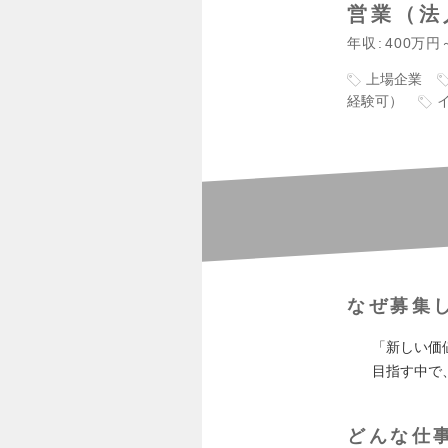
営業（法
年収
400万円
上場企業
経験可）
なぜ募集
「新しい価
目指す中で
どんな仕