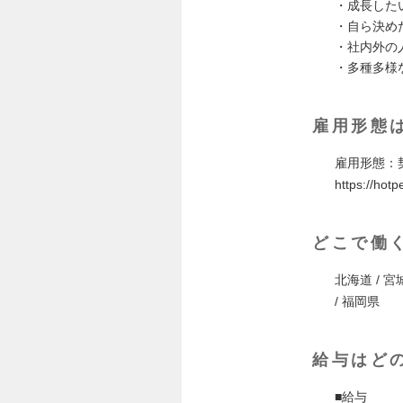
・成長した
・自ら決め
・社内外の
・多種多様
雇用形態
雇用形態：
https://hotp
どこで働
北海道 / 宮城
/ 福岡県
給与はど
■給与