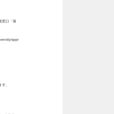
談窓口「保
rsity/appr
ます。