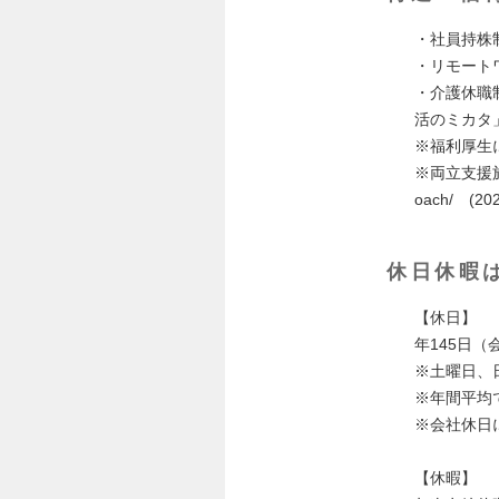
・社員持株
・リモート
・介護休職
活のミカタ
※福利厚生について
※両立支援施策につい
oach/ (202
休日休暇
【休日】
年145日（
※土曜日、
※年間平均で
※会社休日
【休暇】