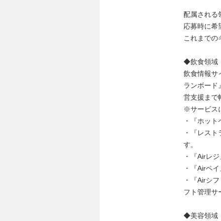
配属される
応募時に希
これまでの
◆飲食領域
飲食情報サイ
ランボード
営支援まで
※サービス
・『ホット
・『レスト
す。
・『Airレ
・『Air
・『Air
フト管理サ
◆美容領域