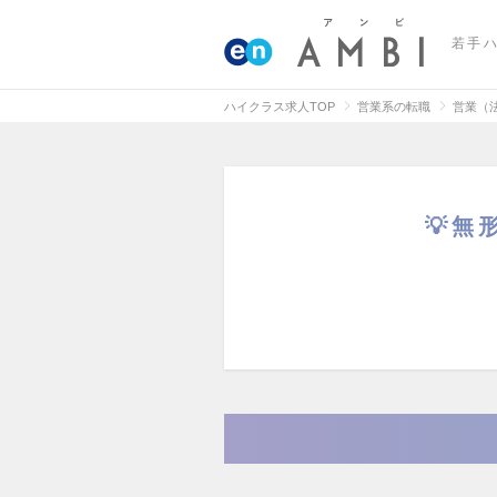
若手
ハイクラス求人TOP
営業系の転職
営業（
💡無