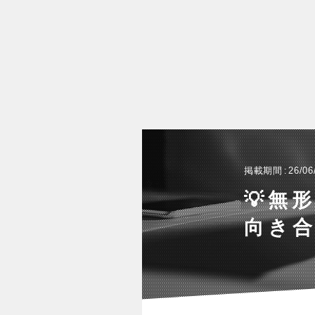
掲載期間
26/06
💡無
向き