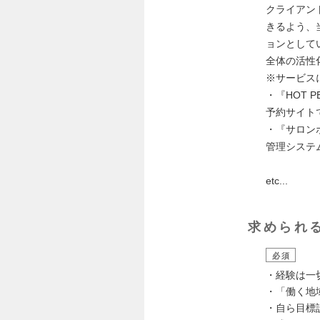
クライアン
きるよう、当
ョンとして
全体の活性
※サービス
・『HOT 
予約サイト
・『サロン
管理システ
etc...
求められ
必須
・経験は一
・「働く地
・自ら目標