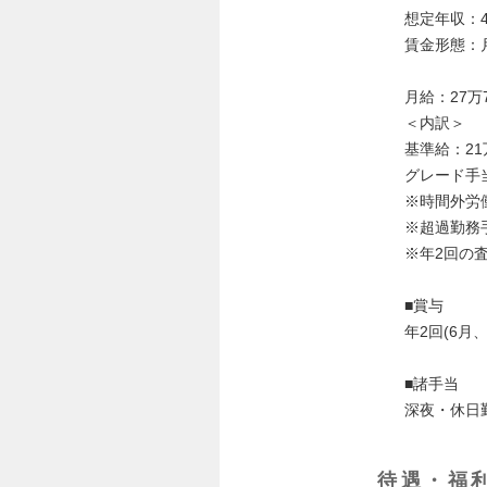
想定年収：4
賃金形態：
月給：27万7
＜内訳＞
基準給：21万
グレード手当
※時間外労
※超過勤務
※年2回の
■賞与
年2回(6月
■諸手当
深夜・休日
待遇・福