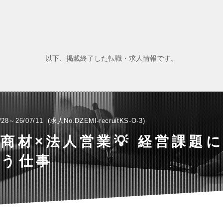
以下、掲載終了した転職・求人情報です。
/28～26/07/11
求人No.DZEMI-recruitKS-O-3
形商材×法人営業💡 経営課題
合う仕事