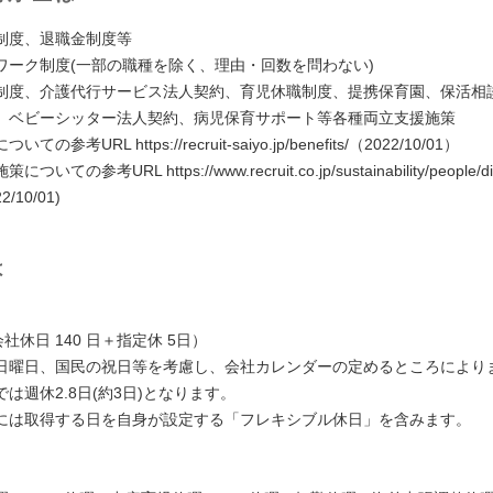
制度、退職金制度等
ワーク制度(一部の職種を除く、理由・回数を問わない)
制度、介護代行サービス法人契約、育児休職制度、提携保育園、保活相
」ベビーシッター法人契約、病児保育サポート等各種両立支援施策
の参考URL https://recruit-saiyo.jp/benefits/（2022/10/01）
ての参考URL https://www.recruit.co.jp/sustainability/people/dive
2/10/01)
は
会社休日 140 日＋指定休 5日）
日曜日、国民の祝日等を考慮し、会社カレンダーの定めるところにより
は週休2.8日(約3日)となります。
には取得する日を自身が設定する「フレキシブル休日」を含みます。