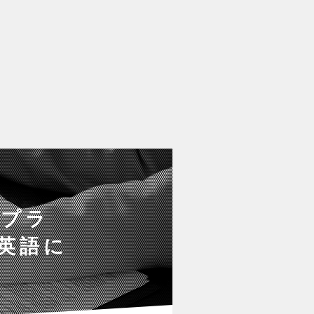
！プラ
・英語に