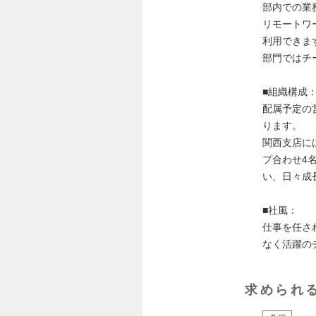
部内での業
リモートワ
利用できま
部門ではチ
■組織構成
配属予定の
ります。
関西支店に
プ合わせ4
い、日々成
■社⾵：
仕事を任さ
なく活躍の
求められ