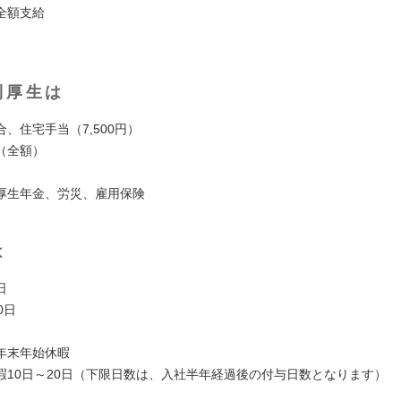
全額支給
利厚生は
、住宅手当（7,500円）
（全額）
厚生年金、労災、雇用保険
は
日
0日
年末年始休暇
暇10日～20日（下限日数は、入社半年経過後の付与日数となります）