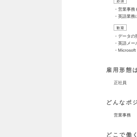
必須
・営業事務
・英語業務
歓迎
・データの
・英語メー
・Microso
雇用形態
正社員
どんなポ
営業事務
どこで働