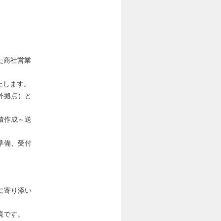
た商社営業
たします。
外拠点）と
積作成～送
準備、受付
に寄り添い
境です。