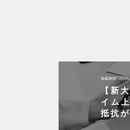
掲載期間
26/06
【新
イム上
抵抗