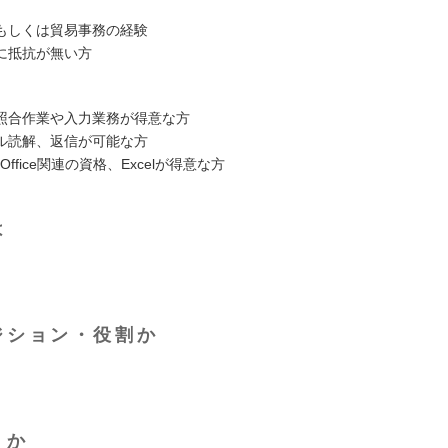
もしくは貿易事務の経験
に抵抗が無い方
照合作業や入力業務が得意な方
ル読解、返信が可能な方
ft Office関連の資格、Excelが得意な方
は
ジション・役割か
くか