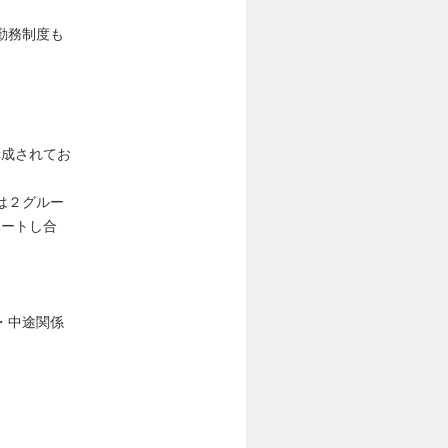
勤務制度も
。
構成されてお
は２グルー
ポートし合
・中途関係