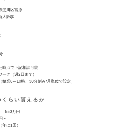
市淀川区宮原
新大阪駅
は
分
た時点で下記相談可能
ワーク（週2日まで）
始業8～10時、30分刻み/月単位で設定）
のくらい貰えるか
～ 550万円
円～
（年に1回）