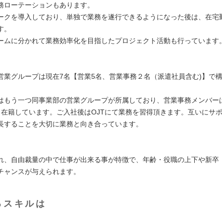
務ローテーションもあります。
ークを導入しており、単独で業務を遂行できるようになった後は、在宅
す。
ームに分かれて業務効率化を目指したプロジェクト活動も行っています
：
営業グループは現在7名【営業5名、営業事務２名（派遣社員含む)】で
はもう一つ同事業部の営業グループが所属しており、営業事務メンバー
名在籍しています。ご入社後はOJTにて業務を習得頂きます。互いにサ
長することを大切に業務と向き合っています。
れ、⾃由裁量の中で仕事が出来る事が特徴で、年齢・役職の上下や新卒
チャンスが与えられます。
るスキルは