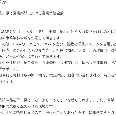
事か
製品を扱う営業部門における営業事務全般
ムSAPを使用し、受注、発注、出荷、納品に伴う入力業務をはじめとし
連の事務業務全般を対応して頂きます。
ムの他、Excelやアクセス、Wordを含む、複数の業務システムを使用い
（国内・海外の仕入先や販売先）、社内（物流センター、管理部門、海
を、メールや電話にて行って頂きます。
：受発注処理、納期管理、在庫管理、入出荷対応、輸出入関連事務、見
収サポート、
頼される資料作成や調べ物等、電話対応、顧客問い合わせ対応、展示会
雑務全般。
：
先端製品を取り扱うことにより、やりがいを感じられます。また、営業
体的に業務が進められる環境です。
ダーが丁寧に指導しますので、困ったことがあったらすぐに相談できる環