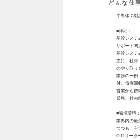
どんな仕
半導体IC
■詳細：
基幹システ
サポート関
基幹システ
主に、社外
のやり取り
業務の一例
付、債権回
営業から依
業務、社内
■職場環境
業界内の最
つつも、主
OJTリー