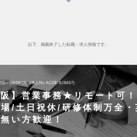
以下、掲載終了した転職・求人情報です。
/05～26/06/18
求人No.ACDE-828497
大阪】営業事務★リモート可
場/土日祝休/研修体制万全
が無い方歓迎！