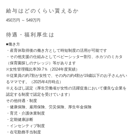
給与はどのくらい貰えるか
450万円 ～ 549万円
待遇・福利厚生は
■働き方
・産育休取得後の働き方として時短制度の活用が可能です
・その他支援の仕組みとしてベビーシッター割引、ホカツのミカタ
（保育園探しのナレッジ）等があります
※女性管理職比率39.7％（2024年度実績）
※従業員の約7割が女性で、その内の約4割が19歳以下のお子さんがい
るママです。（2025年4月時点）
※えるぼし認定（厚生労働省が女性の活躍促進において優良な企業を
認定する制度で認定を受けています）
その他待遇・制度
・健康保険、雇用保険、労災保険、厚生年金保険
・育児・介護休業制度
・定期健康診断
・インセンティブ制度
・在宅勤務手当制度