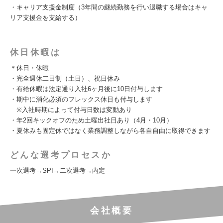
・キャリア支援金制度（3年間の継続勤務を行い退職する場合はキャ
リア支援金を支給する）
休日休暇は
＊休日・休暇
・完全週休二日制（土日）、祝日休み
・有給休暇は法定通り入社6ヶ月後に10日付与します
・期中に消化必須のフレックス休日も付与します
※入社時期によって付与日数は変動あり
・年2回キックオフのため土曜出社日あり（4月・10月）
・夏休みも固定休ではなく業務調整しながら各自自由に取得できます
どんな選考プロセスか
一次選考→SPI→二次選考→内定
会社概要