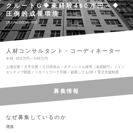
クルートG🔶未経験460万円～🔶
圧倒的成長環境
求人No.DZEMI--RS
人材コンサルタント・コーディネーター
年収
450万円～549万円
上場企業
大手企業
土日祝休み
ポテンシャル採用（未経験可）
イン
センティブ制度
リモートワーク可能
副業してもOK
育児支援制度
募集情報
なぜ募集しているのか
増員