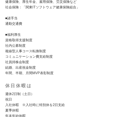
健康保険、厚生年金、雇用保険、労災保険など
社会保険：「関東ITソフトウェア健康保険組合」
■諸手当
通勤交通費
■福利厚生
資格取得支援制度
社内公募制度
複線型人事コース転換制度
コミュニケーション費支給制度
社員持株会制度
結婚、出産祝金制度
年間、半期、月間MVP表彰制度
休日休暇は
週休2日制（土日）
祝日
入社休暇 ※入社時に特別休を2日支給
夏季休暇
年末年始休暇