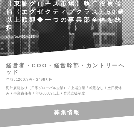
【東証グロース市場】執行役員候
補〈エグゼクティブクラス〉50歳
以上歓迎◆一つの事業部全体を統
括
求人No.HBC-4213
経営者・COO・経営幹部・カントリーヘ
ッド
年収
1200万円～2499万円
海外展開あり（日系グローバル企業）
上場企業
転勤なし
土日祝休
み
事業責任者
年収600万以上
育児支援制度
募集情報