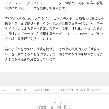
ジタルシフト、クラウドシフト、データ・AI活用支援等、顧客の課題
解決に向けたサービスを提供しております。
BXを実現するため、クラウドサービスの導入および最適化の支援から
構築・運用まで提供する『クラウド総合活用支援サービス』と、デー
タドリブンによるテーマ策定からデータ収集、可視化、分析、AI導入
を提供する『データ・AI活用支援サービス』の二つのサービスブラン
ドを軸に事業展開を行っています。
会社が「働きやすい」環境を提供し、その中で社員個人が「働きが
い」を追求できることを理想として、働き方の多様性を尊重するさま
ざまな取り組みをおこなっています。
ハイ
経営・経営
経営者・COO・
【東証グロース市場】執行役員候補
クラ
企画・事業
経営幹部・カン
〈エグゼクティブクラス〉50歳以上
ス求
企画系の転
トリーヘッドの
歓迎◆一つの事業部全体を統括の求