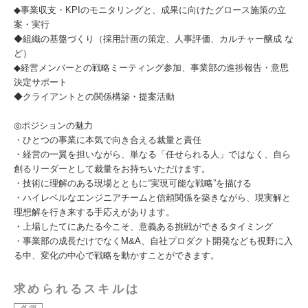
◆事業収支・KPIのモニタリングと、成果に向けたグロース施策の立
案・実行
◆組織の基盤づくり（採用計画の策定、人事評価、カルチャー醸成 な
ど）
◆経営メンバーとの戦略ミーティング参加、事業部の進捗報告・意思
決定サポート
◆クライアントとの関係構築・提案活動
◎ポジションの魅力
・ひとつの事業に本気で向き合える裁量と責任
・経営の一翼を担いながら、単なる「任せられる人」ではなく、自ら
創るリーダーとして裁量をお持ちいただけます。
・技術に理解のある現場とともに“実現可能な戦略”を描ける
・ハイレベルなエンジニアチームと信頼関係を築きながら、現実解と
理想解を行き来する手応えがあります。
・上場したてにあたる今こそ、意義ある挑戦ができるタイミング
・事業部の成長だけでなくM&A、自社プロダクト開発なども視野に入
る中、変化の中心で戦略を動かすことができます。
求められるスキルは