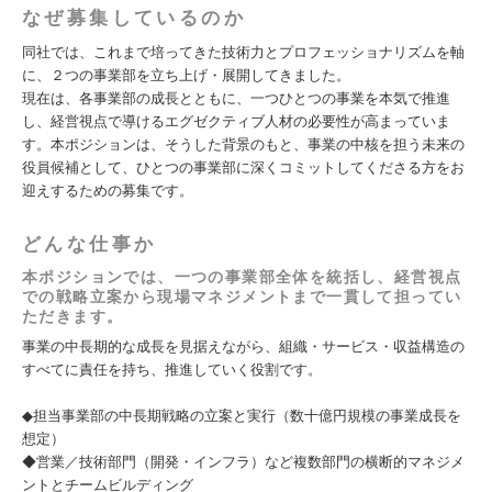
なぜ募集しているのか
同社では、これまで培ってきた技術力とプロフェッショナリズムを軸
に、２つの事業部を立ち上げ・展開してきました。
現在は、各事業部の成長とともに、一つひとつの事業を本気で推進
し、経営視点で導けるエグゼクティブ人材の必要性が高まっていま
す。本ポジションは、そうした背景のもと、事業の中核を担う未来の
役員候補として、ひとつの事業部に深くコミットしてくださる方をお
迎えするための募集です。
どんな仕事か
本ポジションでは、一つの事業部全体を統括し、経営視点
での戦略立案から現場マネジメントまで一貫して担ってい
ただきます。
事業の中長期的な成長を見据えながら、組織・サービス・収益構造の
すべてに責任を持ち、推進していく役割です。
◆担当事業部の中長期戦略の立案と実行（数十億円規模の事業成長を
想定）
◆営業／技術部門（開発・インフラ）など複数部門の横断的マネジメ
ントとチームビルディング