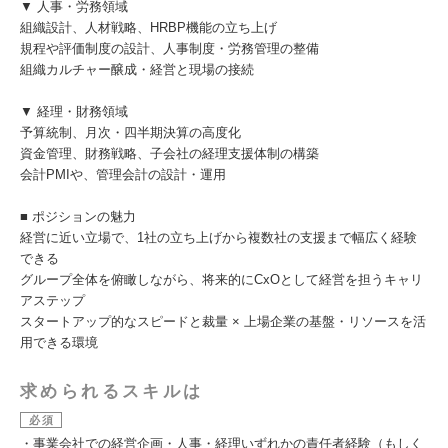
▼ 人事・労務領域
組織設計、人材戦略、HRBP機能の立ち上げ
規程や評価制度の設計、人事制度・労務管理の整備
組織カルチャー醸成・経営と現場の接続
▼ 経理・財務領域
予算統制、月次・四半期決算の高度化
資金管理、財務戦略、子会社の経理支援体制の構築
会計PMIや、管理会計の設計・運用
■ ポジションの魅力
経営に近い立場で、1社の立ち上げから複数社の支援まで幅広く経験
できる
グループ全体を俯瞰しながら、将来的にCxOとして経営を担うキャリ
アステップ
スタートアップ的なスピードと裁量 × 上場企業の基盤・リソースを活
用できる環境
求められるスキルは
必須
・事業会社での経営企画・人事・経理いずれかの責任者経験（もしく