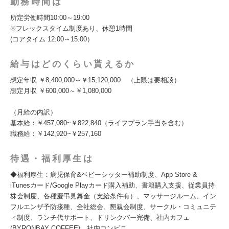
勤務時間は
所定労働時間10:00～19:00
※フレックスタイム制度あり、休憩1時間
(コアタイム 12:00～15:00）
給与はどのくらい貰えるか
想定年収 ￥8,400,000～￥15,120,000 （上限は要相談）
想定月収 ￥600,000～￥1,080,000
（月給の内訳）
基本給：￥457,080~￥822,840（ライフプラン手当を含む）
職務給：￥142,920~￥257,160
待遇・福利厚生は
◆福利厚生：病児保育&ベビーシッター補助制度、App Store &
iTunesカード/Google Playカード購入補助、書籍購入支援、従業員持
株会制度、各種慶弔見舞金（支給条件有）、マッサージルーム、イン
フルエンザ予防接種、全社総会、懇親会制度、サークル・コミュニテ
ィ制度、ランチ代サポート、ドリンクバー完備、社内カフェ
(BYRONBAY COFFEE)、社内コンビニ