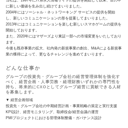
当社は、1997年にIT系求人情報サイトの提供を開始して以来、世の中
に新しい価値を生み出し続けてまいりました。
2004年にはソーシャル・ネットワーキング サービスの提供を開始
し、新しいコミュニケーションの形を提案してまいりました。
2013年にはコミュニケーションを楽しむ新しいスマホゲームの提供を
開始しております。
また、2020年にはマザーズより東証一部への市場変更をいたしており
ます。
今後も既存事業の拡大、社内発の新規事業の創出、M&Aによる新規事
業の獲得によって、更なるチャレンジを進めてまいります。
どんな仕事か
グループの投資先・グループ会社の経営管理体制を強化す
べく、経営企画・人事労務・経理財務いずれかの専門性を
持ち、将来的にCXOとしてグループ経営に貢献できる人材
を募集します。
▼ 経営企画領域
投資先・グループ会社の中期経営計画・事業戦略の策定と実行支援
KPI設計、経営モニタリング、取締役会/経営会議の運営
PMIプロジェクトにおける管理体制整備・ガバナンス設計