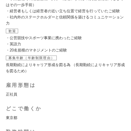
はその一歩手前）
・経営者もしくは経営者の近い立ち位置で経営を行っていたご経験
・社内外のステークホルダーと信頼関係を築けるコミュニケーション
力
歓迎
・公営競技やスポーツ事業に携わったご経験
・英語力
・20名規模のマネジメントのご経験
募集年齢（年齢制限理由）
長期勤続によりキャリア形成を図る為 （長期勤続によりキャリア形成
を図るため）
雇用形態は
正社員
どこで働くか
東京都