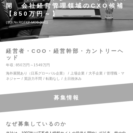
開 会社経営管理領域のCXO候補
【850万円～】
求人No.RGFKP-MOB-0061
経営者・COO・経営幹部・カントリーヘ
ッド
年収
850万円～1549万円
海外展開あり（日系グローバル企業）
上場企業
大手企業
管理職・マ
ネジャー
英語力不問
転勤なし
土日祝休み
募集情報
なぜ募集しているのか