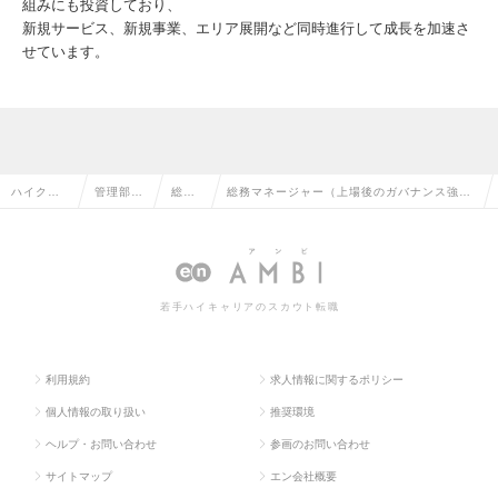
組みにも投資しており、
新規サービス、新規事業、エリア展開など同時進行して成長を加速さ
せています。
ハイクラ
管理部門
総務
総務マネージャー（上場後のガバナンス強化
ス求人TO
系の転職
の転
と組織基盤の再構築を牽引）の求人情報
P
職
若手ハイキャリアのスカウト転職
利用規約
求人情報に関するポリシー
個人情報の取り扱い
推奨環境
ヘルプ・お問い合わせ
参画のお問い合わせ
サイトマップ
エン会社概要