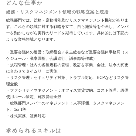
どんな仕事か
総務・リスクマネジメント領域の戦略立案と統括
総務部門では、総務・庶務機能及びリスクマネジメント機能がありま
す。これらの領域に対する戦略を立て、自ら施策等を企画し、メンバ
ーを動かしながら実行のリードを期待しています。具体的には下記の
ような業務領域となります。
・重要会議体の運営：取締役会／株主総会など重要会議体事務局（ス
ケジュール・議案調整、会議進行、議事録等作成）
・規程管理：社内の各種規程の管理、改訂を事業、会社、法令の変更
に合わせてタイムリーに実施
・リスク管理：セキュリティ対策、トラブル対応、BCPなどリスク管
理全般
・ファシリティマネジメント：オフィス賃貸契約、コスト管理、設備
使用ルール策定、施設管理全般
・総務部門メンバーのマネジメント：人事評価、タスクマネジメン
ト、1on1等
・株式実務、証券対応
求められるスキルは