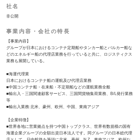
社名
非公開
事業内容・会社の特長
【事業内容】
グループが日本におけるコンテナ定期船やタンカー船とバルカー船な
どのエネルギー船の代理店業務を行っていると共に、ロジスティクス
業務も展開している。
■海運代理業
日本におけるコンテナ船の運航及び代理店業務
■中国コンテナ船・在来船・不定期船などの運航業務全般
■輸出入・三国関連顧客サービス、三国間貨物集荷業務、B/L発行業務
等
■輸出入業務:北米、豪州、欧州、中国、東南アジア
【企業特徴】
■世界各地に営業拠点を持つ中国トップクラス、世界有数規模の国有
海運企業グループの全額出資日本法人です。同グループの日本総代理
店として、日中航路を筆頭に北米、豪州、N Z、東南アジア、欧州な