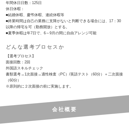
年間休日日数：125日
休日休暇：
■結婚休暇、慶弔休暇、連続休暇等
■終業時間は自己の業務に支障がないと判断できる場合には、17：30
以降の帰宅を可（勤務開放）とする。
■夏季休暇は年7日で、6～9月の間に自由アレンジ可能
どんな選考プロセスか
【選考プロセス】
面接回数：2回
外国語スキルチェック
書類選考→1次面接→適性検査（PC）/英語テスト（60分）＋二次面接
（60分）
※原則的に２次面接の前に実施します。
会社概要