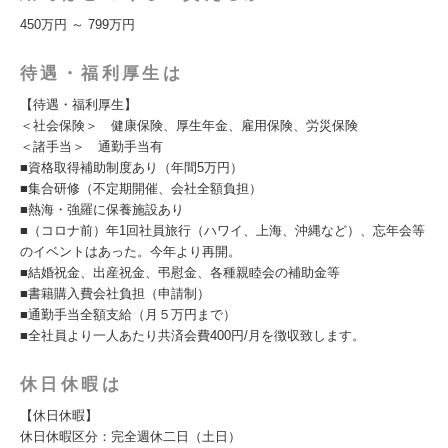
450万円 ～ 799万円
待遇・福利厚生は
【待遇・福利厚生】
＜社会保険＞ 健康保険、厚生年金、雇用保険、労災保険
＜諸手当＞ 通勤手当有
■資格取得補助制度あり（年間5万円）
■集合研修（不定期開催、会社全額負担）
■熱海・強羅に保養施設あり
■（コロナ前）年1回社員旅行（ハワイ、上海、沖縄など）、忘年会等
のイベントはあった。今年より再開。
■結婚祝金、出産祝金、弔慰金、各種親睦会の補助金等
■書籍購入費会社負担（申請制）
■通勤手当全額支給（月５万円まで）
■全社員より一人あたり共済会費400円/月を徴収致します。
休日休暇は
【休日休暇】
休日休暇区分：完全週休二日（土日）