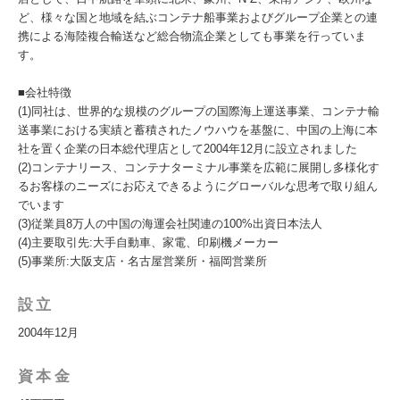
ど、様々な国と地域を結ぶコンテナ船事業およびグループ企業との連
携による海陸複合輸送など総合物流企業としても事業を行っていま
す。
■会社特徴
(1)同社は、世界的な規模のグループの国際海上運送事業、コンテナ輸
送事業における実績と蓄積されたノウハウを基盤に、中国の上海に本
社を置く企業の日本総代理店として2004年12月に設立されました
(2)コンテナリース、コンテナターミナル事業を広範に展開し多様化す
るお客様のニーズにお応えできるようにグローバルな思考で取り組ん
でいます
(3)従業員8万人の中国の海運会社関連の100%出資日本法人
(4)主要取引先:大手自動車、家電、印刷機メーカー
(5)事業所:大阪支店・名古屋営業所・福岡営業所
設立
2004年12月
資本金